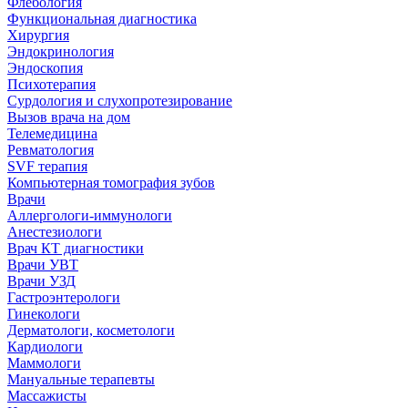
Флебология
Функциональная диагностика
Хирургия
Эндокринология
Эндоскопия
Психотерапия
Сурдология и слухопротезирование
Вызов врача на дом
Телемедицина
Ревматология
SVF терапия
Компьютерная томография зубов
Врачи
Аллергологи-иммунологи
Анестезиологи
Врач КТ диагностики
Врачи УВТ
Врачи УЗД
Гастроэнтерологи
Гинекологи
Дерматологи, косметологи
Кардиологи
Маммологи
Мануальные терапевты
Массажисты