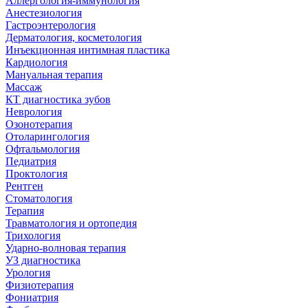
Аллергология-иммунология
Анестезиология
Гастроэнтерология
Дерматология, косметология
Инъекционная интимная пластика
Кардиология
Мануальная терапия
Массаж
КТ диагностика зубов
Неврология
Озонотерапия
Отоларингология
Офтальмология
Педиатрия
Проктология
Рентген
Стоматология
Терапия
Травматология и ортопедия
Трихология
Ударно-волновая терапия
УЗ диагностика
Урология
Физиотерапия
Фониатрия