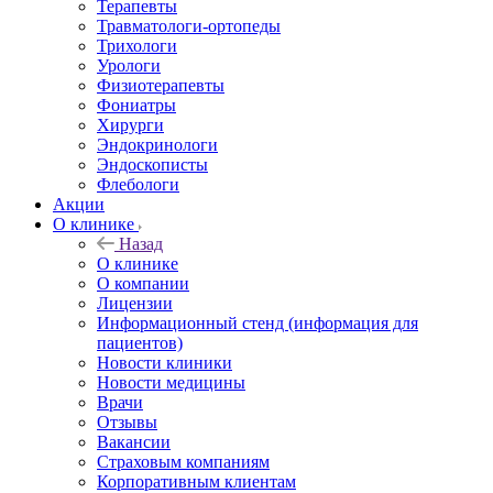
Терапевты
Травматологи-ортопеды
Трихологи
Урологи
Физиотерапевты
Фониатры
Хирурги
Эндокринологи
Эндоскописты
Флебологи
Акции
О клинике
Назад
О клинике
О компании
Лицензии
Информационный стенд (информация для
пациентов)
Новости клиники
Новости медицины
Врачи
Отзывы
Вакансии
Страховым компаниям
Корпоративным клиентам