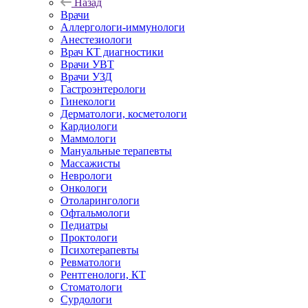
Назад
Врачи
Аллергологи-иммунологи
Анестезиологи
Врач КТ диагностики
Врачи УВТ
Врачи УЗД
Гастроэнтерологи
Гинекологи
Дерматологи, косметологи
Кардиологи
Маммологи
Мануальные терапевты
Массажисты
Неврологи
Онкологи
Отоларингологи
Офтальмологи
Педиатры
Проктологи
Психотерапевты
Ревматологи
Рентгенологи, КТ
Стоматологи
Сурдологи