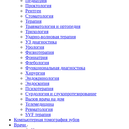
Педиатрия
Проктология
Рентген
Стоматология
Терапия
Травматология и ортопедия
Трихология
Ударно-волновая терапия
УЗ диагностика
Урология
Физиотерапия
Фониатрия
Флебология
Функциональная диагностика
Хирургия
Эндокринология
Эндоскопия
Психотерапия
Сурдология и слухопротезирование
Вызов врача на дом
Телемедицина
Ревматология
SVF терапия
Компьютерная томография зубов
Врачи