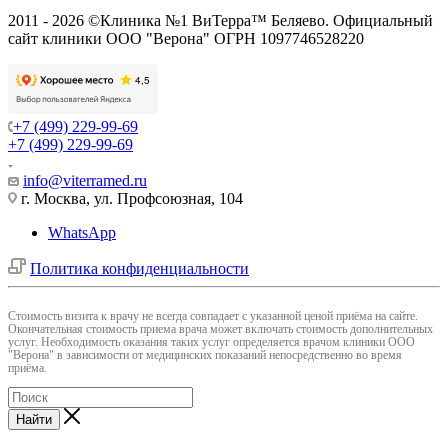
2011 - 2026 ©Клиника №1 ВиТерра™ Беляево. Официальный
сайт клиники ООО "Верона" ОГРН 1097746528220
+7 (499) 229-99-69
+7 (499) 229-99-69
info@viterramed.ru
г. Москва, ул. Профсоюзная, 104
WhatsApp
Политика конфиденциальности
Cтоимость визита к врачу не всегда совпадает с указанной ценой приёма на сайте.
Окончательная стоимость приема врача может включать стоимость дополнительных
услуг. Необходимость оказания таких услуг определяется врачом клиники ООО
"Верона" в зависимости от медицинских показаний непосредственно во время
приёма.
Найти