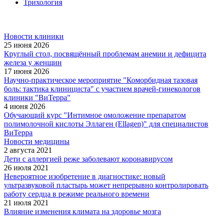
Трихология
Новости клиники
25 июня 2026
Круглый стол, посвящённый проблемам анемии и дефицита
железа у женщин
17 июня 2026
Научно-практическое мероприятие "Коморбидная тазовая
боль: тактика клинициста" с участием врачей-гинекологов
клиники "ВиТерра"
4 июня 2026
Обучающий курс "Интимное омоложение препаратом
полимолочной кислоты Эллаген (Ellagen)" для специалистов
ВиТерра
Новости медицины
2 августа 2021
Дети с аллергией реже заболевают коронавирусом
26 июля 2021
Невероятное изобретение в диагностике: новый
ультразвуковой пластырь может непрерывно контролировать
работу сердца в режиме реального времени
21 июля 2021
Влияние изменения климата на здоровье мозга