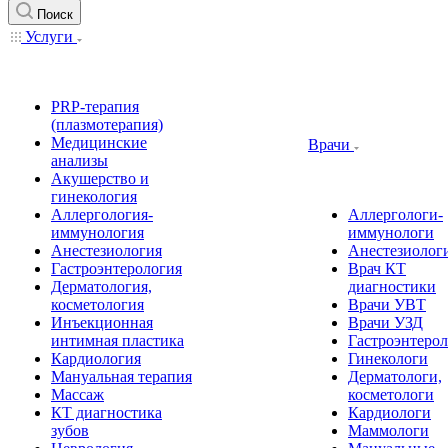
Поиск
Услуги
PRP-терапия
(плазмотерапия)
Медицинские
Врачи
анализы
Акушерство и
гинекология
Аллергология-
Аллергологи-
иммунология
иммунологи
Анестезиология
Анестезиолог
Гастроэнтерология
Врач КТ
Дерматология,
диагностики
косметология
Врачи УВТ
Инъекционная
Врачи УЗД
интимная пластика
Гастроэнтеро
Кардиология
Гинекологи
Мануальная терапия
Дерматологи,
Массаж
косметологи
КТ диагностика
Кардиологи
зубов
Маммологи