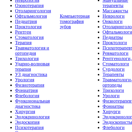
Неврология
Мануальные
Озонотерапия
терапевты
Отоларингология
Массажисты
Офтальмология
Компьютерная
Неврологи
Педиатрия
томография
Онкологи
Проктология
зубов
Отоларинголо
Рентген
Офтальмолог
Стоматология
Педиатры
Терапия
Проктологи
Травматология и
Психотерапев
ортопедия
Ревматологи
Трихология
Рентгенологи
Ударно-волновая
Стоматологи
терапия
Сурдологи
УЗ диагностика
Терапевты
Урология
Травматологи
Физиотерапия
ортопеды
Фониатрия
Трихологи
Флебология
Урологи
Функциональная
Физиотерапев
диагностика
Фониатры
Хирургия
Хирурги
Эндокринология
Эндокриноло
Эндоскопия
Эндоскопист
Психотерапия
Флебологи