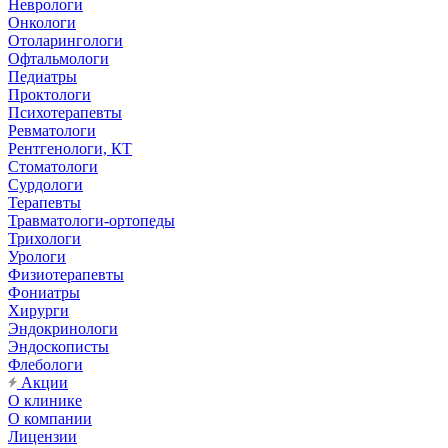
Неврологи
Онкологи
Отоларингологи
Офтальмологи
Педиатры
Проктологи
Психотерапевты
Ревматологи
Рентгенологи, КТ
Стоматологи
Сурдологи
Терапевты
Травматологи-ортопеды
Трихологи
Урологи
Физиотерапевты
Фониатры
Хирурги
Эндокринологи
Эндоскописты
Флебологи
Акции
О клинике
О компании
Лицензии