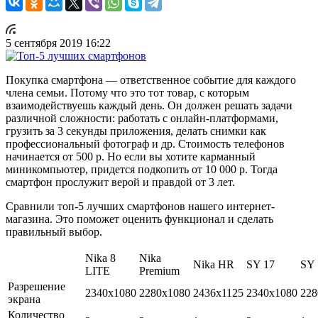
5 сентября 2019 16:22
Покупка смартфона — ответственное событие для каждого
члена семьи. Потому что это тот товар, с которым
взаимодействуешь каждый день. Он должен решать задачи
различной сложности: работать с онлайн-платформами,
грузить за 3 секунды приложения, делать снимки как
профессиональный фотограф и др. Стоимость телефонов
начинается от 500 р. Но если вы хотите карманный
миникомпьютер, придется подкопить от 10 000 р. Тогда
смартфон прослужит верой и правдой от 3 лет.
Сравнили топ-5 лучших смартфонов нашего интернет-
магазина. Это поможет оценить функционал и сделать
правильный выбор.
Nika 8
Nika
Nika HR
SY 17
SY 
LITE
Premium
Разрешение
2340x1080
2280х1080
2436x1125
2340x1080
228
экрана
Количество