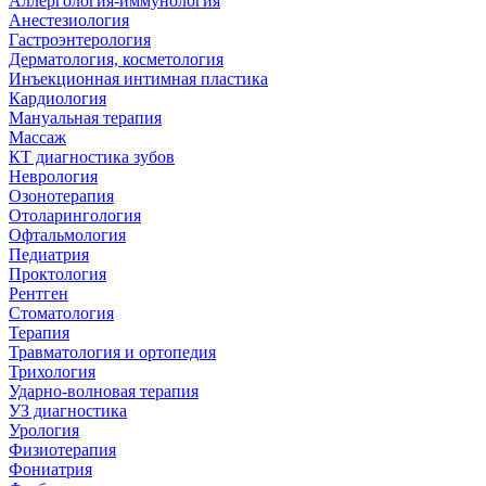
Аллергология-иммунология
Анестезиология
Гастроэнтерология
Дерматология, косметология
Инъекционная интимная пластика
Кардиология
Мануальная терапия
Массаж
КТ диагностика зубов
Неврология
Озонотерапия
Отоларингология
Офтальмология
Педиатрия
Проктология
Рентген
Стоматология
Терапия
Травматология и ортопедия
Трихология
Ударно-волновая терапия
УЗ диагностика
Урология
Физиотерапия
Фониатрия