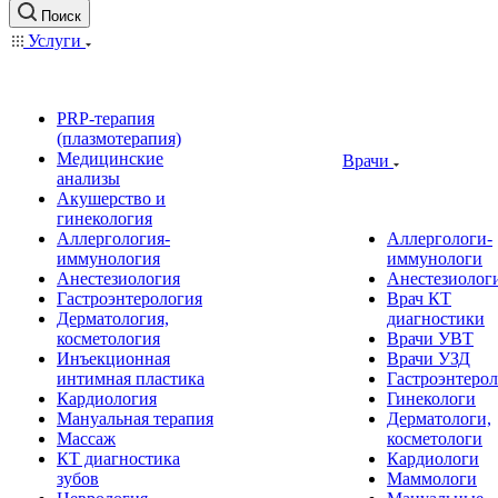
Поиск
Услуги
PRP-терапия
(плазмотерапия)
Медицинские
Врачи
анализы
Акушерство и
гинекология
Аллергология-
Аллергологи-
иммунология
иммунологи
Анестезиология
Анестезиолог
Гастроэнтерология
Врач КТ
Дерматология,
диагностики
косметология
Врачи УВТ
Инъекционная
Врачи УЗД
интимная пластика
Гастроэнтеро
Кардиология
Гинекологи
Мануальная терапия
Дерматологи,
Массаж
косметологи
КТ диагностика
Кардиологи
зубов
Маммологи