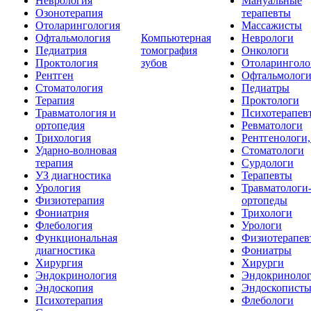
Неврология
Мануальные
Озонотерапия
терапевты
Отоларингология
Массажисты
Офтальмология
Компьютерная
Неврологи
Педиатрия
томография
Онкологи
Проктология
зубов
Отоларинголо
Рентген
Офтальмолог
Стоматология
Педиатры
Терапия
Проктологи
Травматология и
Психотерапев
ортопедия
Ревматологи
Трихология
Рентгенологи
Ударно-волновая
Стоматологи
терапия
Сурдологи
УЗ диагностика
Терапевты
Урология
Травматологи
Физиотерапия
ортопеды
Фониатрия
Трихологи
Флебология
Урологи
Функциональная
Физиотерапев
диагностика
Фониатры
Хирургия
Хирурги
Эндокринология
Эндокриноло
Эндоскопия
Эндоскопист
Психотерапия
Флебологи