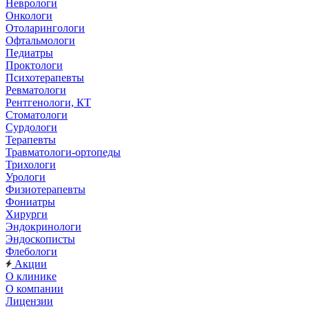
Неврологи
Онкологи
Отоларингологи
Офтальмологи
Педиатры
Проктологи
Психотерапевты
Ревматологи
Рентгенологи, КТ
Стоматологи
Сурдологи
Терапевты
Травматологи-ортопеды
Трихологи
Урологи
Физиотерапевты
Фониатры
Хирурги
Эндокринологи
Эндоскописты
Флебологи
Акции
О клинике
О компании
Лицензии