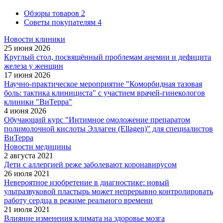
Обзоры товаров
2
Советы покупателям
4
Новости клиники
25 июня 2026
Круглый стол, посвящённый проблемам анемии и дефицита
железа у женщин
17 июня 2026
Научно-практическое мероприятие "Коморбидная тазовая
боль: тактика клинициста" с участием врачей-гинекологов
клиники "ВиТерра"
4 июня 2026
Обучающий курс "Интимное омоложение препаратом
полимолочной кислоты Эллаген (Ellagen)" для специалистов
ВиТерра
Новости медицины
2 августа 2021
Дети с аллергией реже заболевают коронавирусом
26 июля 2021
Невероятное изобретение в диагностике: новый
ультразвуковой пластырь может непрерывно контролировать
работу сердца в режиме реального времени
21 июля 2021
Влияние изменения климата на здоровье мозга