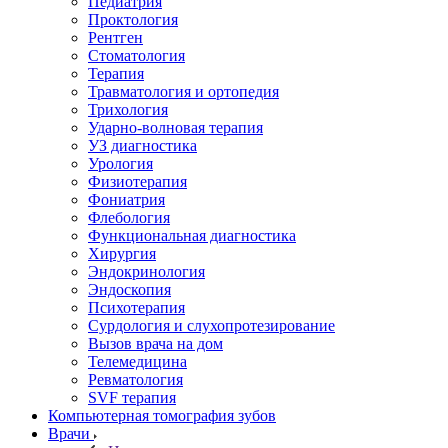
Педиатрия
Проктология
Рентген
Стоматология
Терапия
Травматология и ортопедия
Трихология
Ударно-волновая терапия
УЗ диагностика
Урология
Физиотерапия
Фониатрия
Флебология
Функциональная диагностика
Хирургия
Эндокринология
Эндоскопия
Психотерапия
Сурдология и слухопротезирование
Вызов врача на дом
Телемедицина
Ревматология
SVF терапия
Компьютерная томография зубов
Врачи