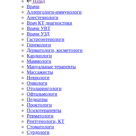
Назад
Врачи
Аллергологи-иммунологи
Анестезиологи
Врач КТ диагностики
Врачи УВТ
Врачи УЗД
Гастроэнтерологи
Гинекологи
Дерматологи, косметологи
Кардиологи
Маммологи
Мануальные терапевты
Массажисты
Неврологи
Онкологи
Отоларингологи
Офтальмологи
Педиатры
Проктологи
Психотерапевты
Ревматологи
Рентгенологи, КТ
Стоматологи
Сурдологи