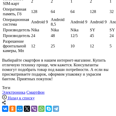
2
2
1
2
1
SIM-карт
Оперативная
128
64
64
128
32
память, Гб
Операционная
Android
Android 9
Android 9
Android 9
And
система
8,5
Производитель
Nika
Nika
Nika
SY
SY
Производитель
24
48
12/5
45
24
Разрешение
фронтальной
12
25
10
12
5
камеры, Мп
Выбирайте смартфон в нашем интернет-магазине. Купить
отличную технику проще, чем кажется. Консультанты
помогут подобрать товар под ваши потребности. А если вы
присматриваете подарок, оформим упаковку и украсим
бантом. Приятных покупок!
Теги
Электроника
Смартфон
Назад к списку