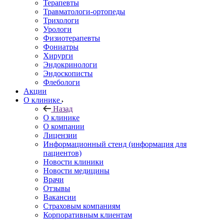
Терапевты
Травматологи-ортопеды
Трихологи
Урологи
Физиотерапевты
Фониатры
Хирурги
Эндокринологи
Эндоскописты
Флебологи
Акции
О клинике
Назад
О клинике
О компании
Лицензии
Информационный стенд (информация для
пациентов)
Новости клиники
Новости медицины
Врачи
Отзывы
Вакансии
Страховым компаниям
Корпоративным клиентам