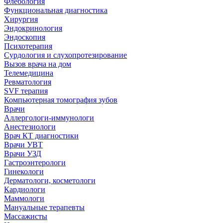
Флебология
Функциональная диагностика
Хирургия
Эндокринология
Эндоскопия
Психотерапия
Сурдология и слухопротезирование
Вызов врача на дом
Телемедицина
Ревматология
SVF терапия
Компьютерная томография зубов
Врачи
Аллергологи-иммунологи
Анестезиологи
Врач КТ диагностики
Врачи УВТ
Врачи УЗД
Гастроэнтерологи
Гинекологи
Дерматологи, косметологи
Кардиологи
Маммологи
Мануальные терапевты
Массажисты