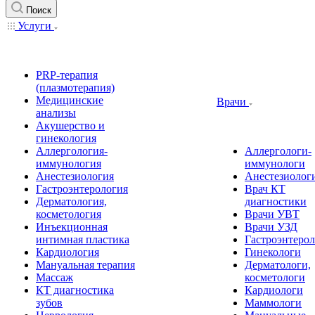
Поиск
Услуги
PRP-терапия
(плазмотерапия)
Медицинские
Врачи
анализы
Акушерство и
гинекология
Аллергология-
Аллергологи-
иммунология
иммунологи
Анестезиология
Анестезиолог
Гастроэнтерология
Врач КТ
Дерматология,
диагностики
косметология
Врачи УВТ
Инъекционная
Врачи УЗД
интимная пластика
Гастроэнтеро
Кардиология
Гинекологи
Мануальная терапия
Дерматологи,
Массаж
косметологи
КТ диагностика
Кардиологи
зубов
Маммологи