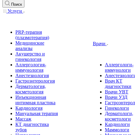
Поиск
Услуги
PRP-терапия
(плазмотерапия)
Медицинские
Врачи
анализы
Акушерство и
гинекология
Аллергология-
Аллергологи-
иммунология
иммунологи
Анестезиология
Анестезиолог
Гастроэнтерология
Врач КТ
Дерматология,
диагностики
косметология
Врачи УВТ
Инъекционная
Врачи УЗД
интимная пластика
Гастроэнтеро
Кардиология
Гинекологи
Мануальная терапия
Дерматологи,
Массаж
косметологи
КТ диагностика
Кардиологи
зубов
Маммологи