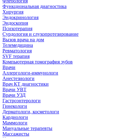
Флебология
Функциональная диагностика
Хирургия
Эндокринология
Эндоскопия
Психотерапия
Сурдология и слухопротезирование
Вызов врача на дом
Телемедицина
Ревматология
SVF терапия
Компьютерная томография зубов
Врачи
Аллергологи-иммунологи
Анестезиологи
Врач КТ диагностики
Врачи УВТ
Врачи УЗД
Гастроэнтерологи
Гинекологи
Дерматологи, косметологи
Кардиологи
Маммологи
Мануальные терапевты
Массажисты