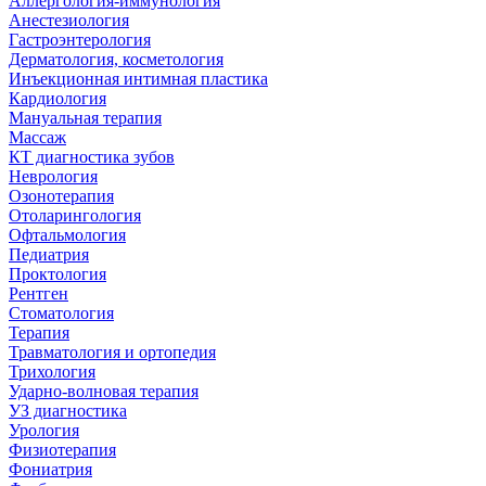
Аллергология-иммунология
Анестезиология
Гастроэнтерология
Дерматология, косметология
Инъекционная интимная пластика
Кардиология
Мануальная терапия
Массаж
КТ диагностика зубов
Неврология
Озонотерапия
Отоларингология
Офтальмология
Педиатрия
Проктология
Рентген
Стоматология
Терапия
Травматология и ортопедия
Трихология
Ударно-волновая терапия
УЗ диагностика
Урология
Физиотерапия
Фониатрия