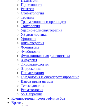
Педиатрия
Проктология
Рентген
Стоматология
Терапия
Травматология и ортопедия
Трихология
Ударно-волновая терапия
УЗ диагностика
Урология
Физиотерапия
Фониатрия
Флебология
Функциональная диагностика
Хирургия
Эндокринология
Эндоскопия
Психотерапия
Сурдология и слухопротезирование
Вызов врача на дом
Телемедицина
Ревматология
SVF терапия
Компьютерная томография зубов
Врачи