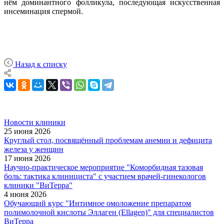
нём доминантного фолликула, последующая искусственная
инсеминация спермой.
Назад к списку
Новости клиники
25 июня 2026
Круглый стол, посвящённый проблемам анемии и дефицита
железа у женщин
17 июня 2026
Научно-практическое мероприятие "Коморбидная тазовая
боль: тактика клинициста" с участием врачей-гинекологов
клиники "ВиТерра"
4 июня 2026
Обучающий курс "Интимное омоложение препаратом
полимолочной кислоты Эллаген (Ellagen)" для специалистов
ВиТерра