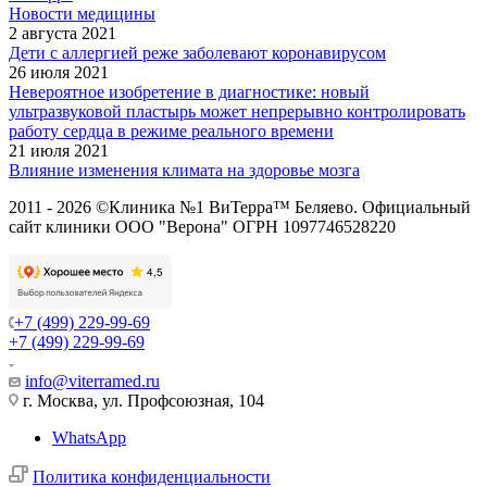
Новости медицины
2 августа 2021
Дети с аллергией реже заболевают коронавирусом
26 июля 2021
Невероятное изобретение в диагностике: новый
ультразвуковой пластырь может непрерывно контролировать
работу сердца в режиме реального времени
21 июля 2021
Влияние изменения климата на здоровье мозга
2011 - 2026 ©Клиника №1 ВиТерра™ Беляево. Официальный
сайт клиники ООО "Верона" ОГРН 1097746528220
+7 (499) 229-99-69
+7 (499) 229-99-69
info@viterramed.ru
г. Москва, ул. Профсоюзная, 104
WhatsApp
Политика конфиденциальности