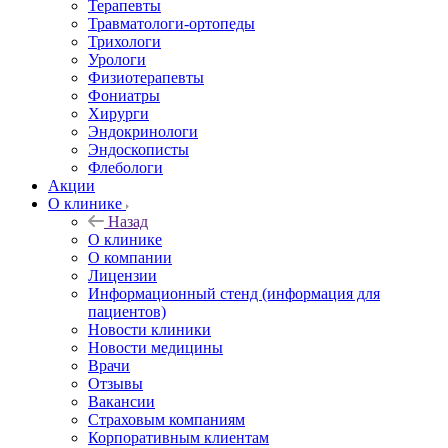
Терапевты
Травматологи-ортопеды
Трихологи
Урологи
Физиотерапевты
Фониатры
Хирурги
Эндокринологи
Эндоскописты
Флебологи
Акции
О клинике
Назад
О клинике
О компании
Лицензии
Информационный стенд (информация для
пациентов)
Новости клиники
Новости медицины
Врачи
Отзывы
Вакансии
Страховым компаниям
Корпоративным клиентам