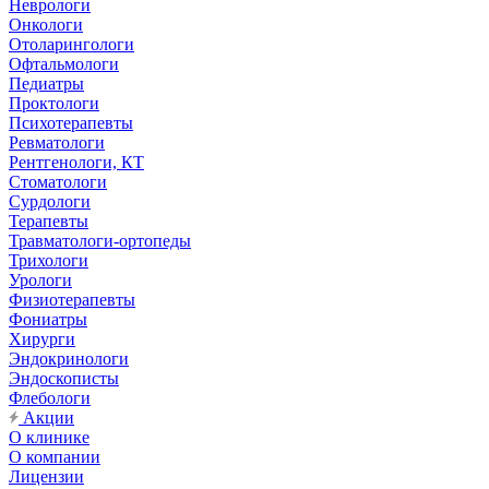
Неврологи
Онкологи
Отоларингологи
Офтальмологи
Педиатры
Проктологи
Психотерапевты
Ревматологи
Рентгенологи, КТ
Стоматологи
Сурдологи
Терапевты
Травматологи-ортопеды
Трихологи
Урологи
Физиотерапевты
Фониатры
Хирурги
Эндокринологи
Эндоскописты
Флебологи
Акции
О клинике
О компании
Лицензии