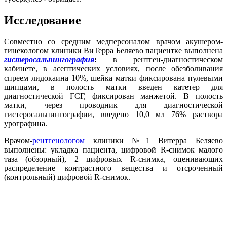
Исследование
Совместно со средним медперсоналом врачом акушером-
гинекологом клиники ВиТерра Беляево пациентке выполнена
гистеросальпингография
:
в рентген-диагностическом
кабинете, в асептических условиях, после обезболивания
спреем лидокаина 10%, шейка матки фиксирована пулевыми
щипцами, в полость матки введен катетер для
диагностической ГСГ, фиксирован манжетой. В полость
матки, через проводник для диагностической
гистеросальпингографии, введено 10,0 мл 76% раствора
урографина.
Врачом-
рентгенологом
клиники №1 Витерра Беляево
выполнены: укладка пациента, цифровой R-снимок малого
таза (обзорный), 2 цифровых R-снимка, оценивающих
распределение контрастного вещества и отсроченный
(контрольный) цифровой R-снимок.