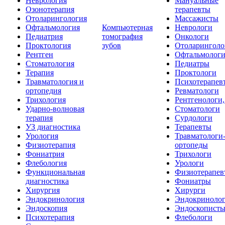
Неврология
Мануальные
Озонотерапия
терапевты
Отоларингология
Массажисты
Офтальмология
Компьютерная
Неврологи
Педиатрия
томография
Онкологи
Проктология
зубов
Отоларинголо
Рентген
Офтальмолог
Стоматология
Педиатры
Терапия
Проктологи
Травматология и
Психотерапев
ортопедия
Ревматологи
Трихология
Рентгенологи
Ударно-волновая
Стоматологи
терапия
Сурдологи
УЗ диагностика
Терапевты
Урология
Травматологи
Физиотерапия
ортопеды
Фониатрия
Трихологи
Флебология
Урологи
Функциональная
Физиотерапев
диагностика
Фониатры
Хирургия
Хирурги
Эндокринология
Эндокриноло
Эндоскопия
Эндоскопист
Психотерапия
Флебологи