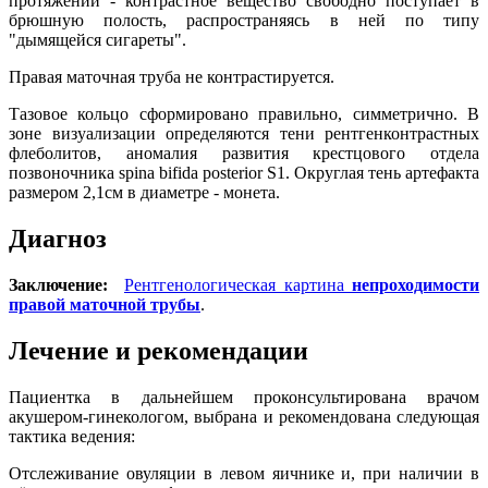
протяжении - контрастное вещество свободно поступает в
брюшную полость, распространяясь в ней по типу
"дымящейся сигареты".
Правая маточная труба не контрастируется.
Тазовое кольцо сформировано правильно, симметрично. В
зоне визуализации определяются тени рентгенконтрастных
флеболитов, аномалия развития крестцового отдела
позвоночника spina bifida posterior S1. Округлая тень артефакта
размером 2,1см в диаметре - монета.
Диагноз
Заключение:
Рентгенологическая картина
непроходимости
правой маточной трубы
.
Лечение и рекомендации
Пациентка в дальнейшем проконсультирована врачом
акушером-гинекологом, выбрана и рекомендована следующая
тактика ведения:
Отслеживание овуляции в левом яичнике и, при наличии в