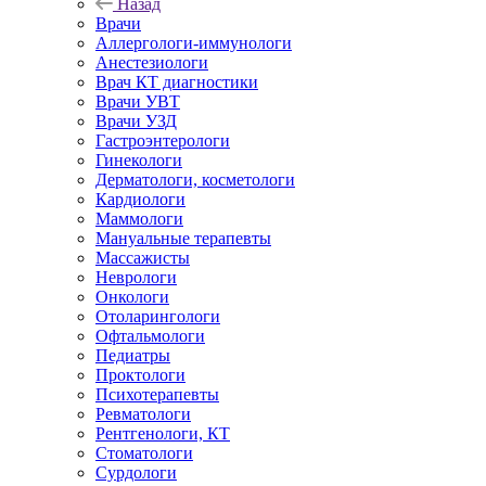
Назад
Врачи
Аллергологи-иммунологи
Анестезиологи
Врач КТ диагностики
Врачи УВТ
Врачи УЗД
Гастроэнтерологи
Гинекологи
Дерматологи, косметологи
Кардиологи
Маммологи
Мануальные терапевты
Массажисты
Неврологи
Онкологи
Отоларингологи
Офтальмологи
Педиатры
Проктологи
Психотерапевты
Ревматологи
Рентгенологи, КТ
Стоматологи
Сурдологи