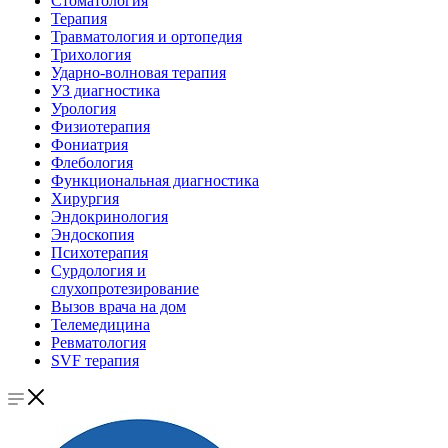
Стоматология
Терапия
Травматология и ортопедия
Трихология
Ударно-волновая терапия
УЗ диагностика
Урология
Физиотерапия
Фониатрия
Флебология
Функциональная диагностика
Хирургия
Эндокринология
Эндоскопия
Психотерапия
Сурдология и
слухопротезирование
Вызов врача на дом
Телемедицина
Ревматология
SVF терапия