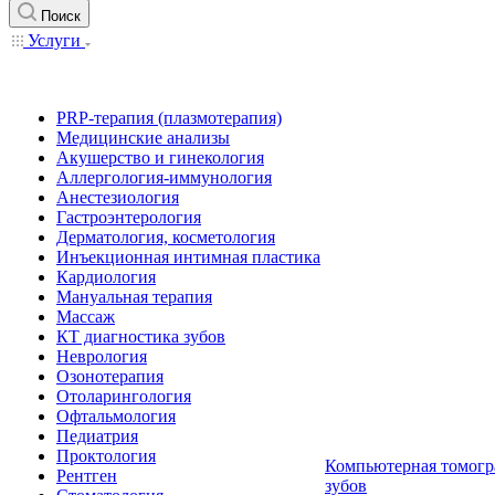
Поиск
Услуги
PRP-терапия (плазмотерапия)
Медицинские анализы
Акушерство и гинекология
Аллергология-иммунология
Анестезиология
Гастроэнтерология
Дерматология, косметология
Инъекционная интимная пластика
Кардиология
Мануальная терапия
Массаж
КТ диагностика зубов
Неврология
Озонотерапия
Отоларингология
Офтальмология
Педиатрия
Проктология
Компьютерная томогр
Рентген
зубов