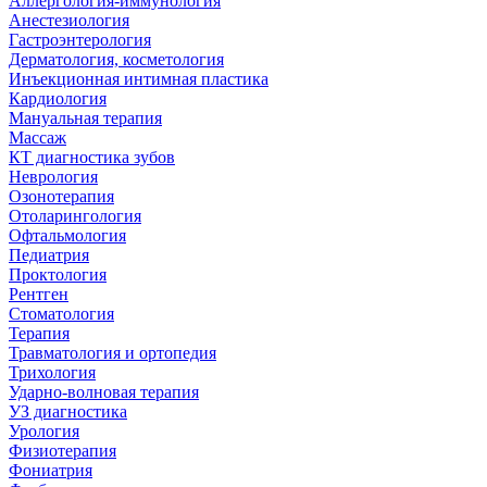
Аллергология-иммунология
Анестезиология
Гастроэнтерология
Дерматология, косметология
Инъекционная интимная пластика
Кардиология
Мануальная терапия
Массаж
КТ диагностика зубов
Неврология
Озонотерапия
Отоларингология
Офтальмология
Педиатрия
Проктология
Рентген
Стоматология
Терапия
Травматология и ортопедия
Трихология
Ударно-волновая терапия
УЗ диагностика
Урология
Физиотерапия
Фониатрия