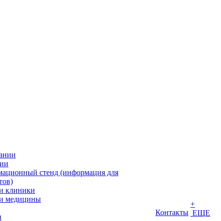
ании
ии
ационный стенд (информация для
тов)
и клиники
и медицины
+
Контакты
ЕЩЕ
ы