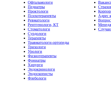
Офтальмологи
Ваканс
Педиатры
Страхо
Проктологи
Корпор
Психотерапевты
Адрес 
Ревматологи
Вопрос
Рентгенологи, КТ
Менед
Стоматологи
Случаи
Сурдологи
Терапевты
Травматологи-ортопеды
Трихологи
Урологи
Физиотерапевты
Фониатры
Хирурги
Эндокринологи
Эндоскописты
Флебологи