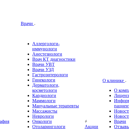
Врачи
Аллергологи-
иммунологи
Анестезиологи
Врач КТ диагностики
Врачи УВТ
Врачи УЗД
Гастроэнтерологи
Гинекологи
О клинике
Дерматологи,
косметологи
О комп
Кардиологи
Лиценз
Маммологи
Информ
Мануальные терапевты
пациен
Массажисты
Новост
Неврологи
Новост
афия
Онкологи
Врачи
Отоларингологи
Акции
Отзыв