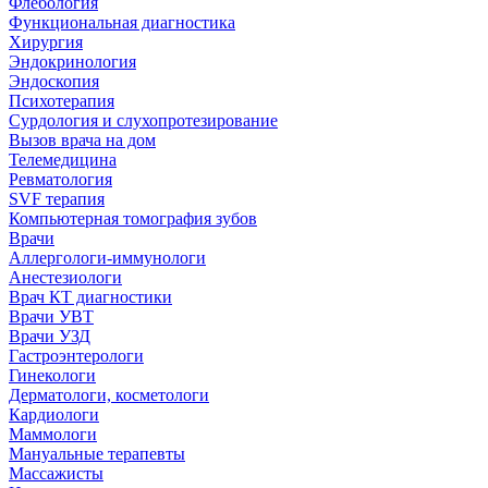
Флебология
Функциональная диагностика
Хирургия
Эндокринология
Эндоскопия
Психотерапия
Сурдология и слухопротезирование
Вызов врача на дом
Телемедицина
Ревматология
SVF терапия
Компьютерная томография зубов
Врачи
Аллергологи-иммунологи
Анестезиологи
Врач КТ диагностики
Врачи УВТ
Врачи УЗД
Гастроэнтерологи
Гинекологи
Дерматологи, косметологи
Кардиологи
Маммологи
Мануальные терапевты
Массажисты