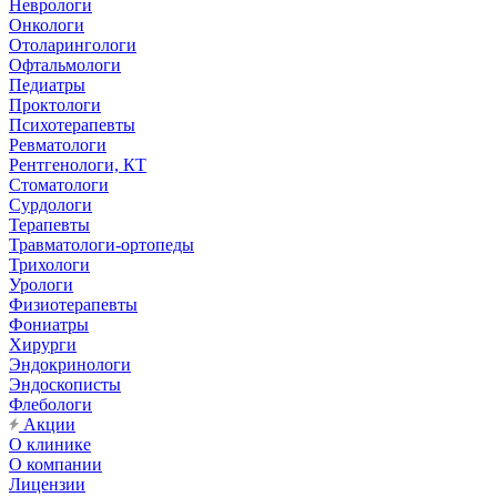
Неврологи
Онкологи
Отоларингологи
Офтальмологи
Педиатры
Проктологи
Психотерапевты
Ревматологи
Рентгенологи, КТ
Стоматологи
Сурдологи
Терапевты
Травматологи-ортопеды
Трихологи
Урологи
Физиотерапевты
Фониатры
Хирурги
Эндокринологи
Эндоскописты
Флебологи
Акции
О клинике
О компании
Лицензии