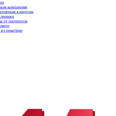
ии
вым компаниям
ативным клиентам
клиники
ы от пациентов
жмент
 из практики