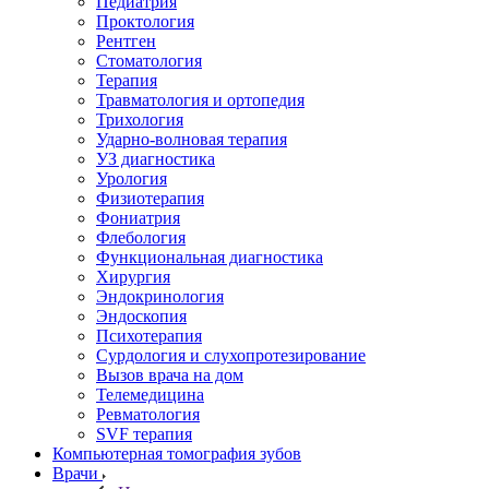
Педиатрия
Проктология
Рентген
Стоматология
Терапия
Травматология и ортопедия
Трихология
Ударно-волновая терапия
УЗ диагностика
Урология
Физиотерапия
Фониатрия
Флебология
Функциональная диагностика
Хирургия
Эндокринология
Эндоскопия
Психотерапия
Сурдология и слухопротезирование
Вызов врача на дом
Телемедицина
Ревматология
SVF терапия
Компьютерная томография зубов
Врачи