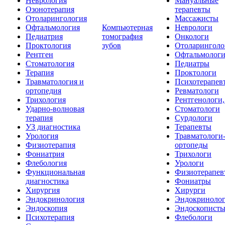
Неврология
Мануальные
Озонотерапия
терапевты
Отоларингология
Массажисты
Офтальмология
Компьютерная
Неврологи
Педиатрия
томография
Онкологи
Проктология
зубов
Отоларинголо
Рентген
Офтальмолог
Стоматология
Педиатры
Терапия
Проктологи
Травматология и
Психотерапев
ортопедия
Ревматологи
Трихология
Рентгенологи
Ударно-волновая
Стоматологи
терапия
Сурдологи
УЗ диагностика
Терапевты
Урология
Травматологи
Физиотерапия
ортопеды
Фониатрия
Трихологи
Флебология
Урологи
Функциональная
Физиотерапев
диагностика
Фониатры
Хирургия
Хирурги
Эндокринология
Эндокриноло
Эндоскопия
Эндоскопист
Психотерапия
Флебологи