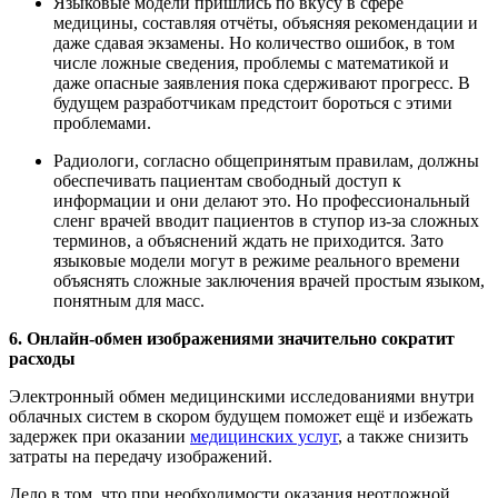
Языковые модели пришлись по вкусу в сфере
медицины, составляя отчёты, объясняя рекомендации и
даже сдавая экзамены. Но количество ошибок, в том
числе ложные сведения, проблемы с математикой и
даже опасные заявления пока сдерживают прогресс. В
будущем разработчикам предстоит бороться с этими
проблемами.
Радиологи, согласно общепринятым правилам, должны
обеспечивать пациентам свободный доступ к
информации и они делают это. Но профессиональный
сленг врачей вводит пациентов в ступор из-за сложных
терминов, а объяснений ждать не приходится. Зато
языковые модели могут в режиме реального времени
объяснять сложные заключения врачей простым языком,
понятным для масс.
6. Онлайн-обмен изображениями значительно сократит
расходы
Электронный обмен медицинскими исследованиями внутри
облачных систем в скором будущем поможет ещё и избежать
задержек при оказании
медицинских услуг
, а также снизить
затраты на передачу изображений.
Дело в том, что при необходимости оказания неотложной