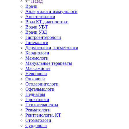
Назад
Врачи
Аллергологи-иммунологи
Анестезиологи
Врач КТ диагностики
Врачи УВТ
Врачи УЗД
Гастроэнтерологи
Гинекологи
Дерматологи, косметологи
Кардиологи
Маммологи
Мануальные терапевты
Массажисты
Неврологи
Онкологи
Отоларингологи
Офтальмологи
Педиатры
Проктологи
Психотерапевты
Ревматологи
Рентгенологи, КТ
Стоматологи
Сурдологи