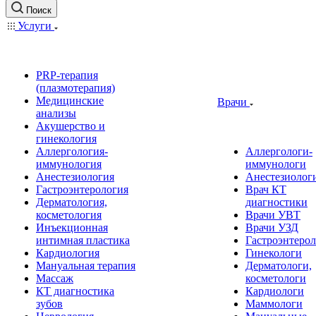
Поиск
Услуги
PRP-терапия
(плазмотерапия)
Медицинские
Врачи
анализы
Акушерство и
гинекология
Аллергология-
Аллергологи-
иммунология
иммунологи
Анестезиология
Анестезиолог
Гастроэнтерология
Врач КТ
Дерматология,
диагностики
косметология
Врачи УВТ
Инъекционная
Врачи УЗД
интимная пластика
Гастроэнтеро
Кардиология
Гинекологи
Мануальная терапия
Дерматологи,
Массаж
косметологи
КТ диагностика
Кардиологи
зубов
Маммологи