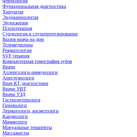
Флебология
Функциональная диагностика
Хирургия
Эндокринология
Эндоскопия
Психотерапия
Сурдология и слухопротезирование
Вызов врача на дом
Телемедицина
Ревматология
SVF терапия
Компьютерная томография зубов
Врачи
Аллергологи-иммунологи
Анестезиологи
Врач КТ диагностики
Врачи УВТ
Врачи УЗД
Гастроэнтерологи
Гинекологи
Дерматологи, косметологи
Кардиологи
Маммологи
Мануальные терапевты
Массажисты