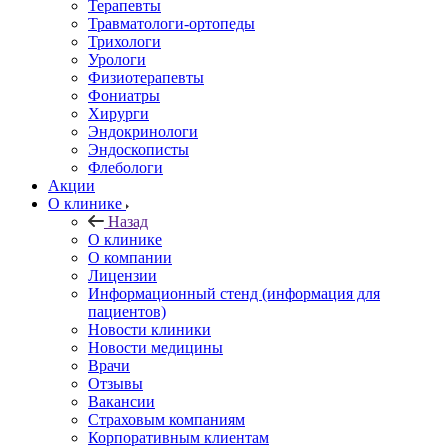
Терапевты
Травматологи-ортопеды
Трихологи
Урологи
Физиотерапевты
Фониатры
Хирурги
Эндокринологи
Эндоскописты
Флебологи
Акции
О клинике
Назад
О клинике
О компании
Лицензии
Информационный стенд (информация для
пациентов)
Новости клиники
Новости медицины
Врачи
Отзывы
Вакансии
Страховым компаниям
Корпоративным клиентам