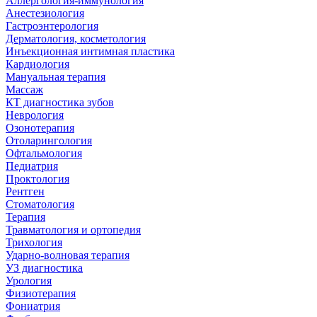
Аллергология-иммунология
Анестезиология
Гастроэнтерология
Дерматология, косметология
Инъекционная интимная пластика
Кардиология
Мануальная терапия
Массаж
КТ диагностика зубов
Неврология
Озонотерапия
Отоларингология
Офтальмология
Педиатрия
Проктология
Рентген
Стоматология
Терапия
Травматология и ортопедия
Трихология
Ударно-волновая терапия
УЗ диагностика
Урология
Физиотерапия
Фониатрия