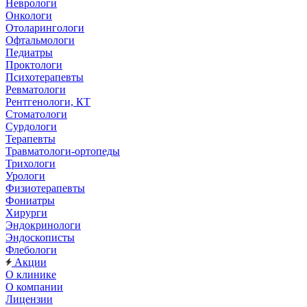
Неврологи
Онкологи
Отоларингологи
Офтальмологи
Педиатры
Проктологи
Психотерапевты
Ревматологи
Рентгенологи, КТ
Стоматологи
Сурдологи
Терапевты
Травматологи-ортопеды
Трихологи
Урологи
Физиотерапевты
Фониатры
Хирурги
Эндокринологи
Эндоскописты
Флебологи
Акции
О клинике
О компании
Лицензии