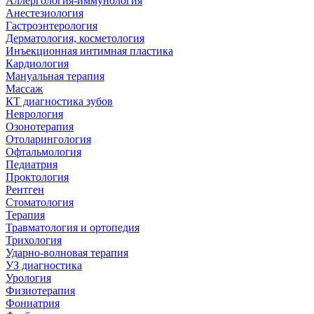
Аллергология-иммунология
Анестезиология
Гастроэнтерология
Дерматология, косметология
Инъекционная интимная пластика
Кардиология
Мануальная терапия
Массаж
КТ диагностика зубов
Неврология
Озонотерапия
Отоларингология
Офтальмология
Педиатрия
Проктология
Рентген
Стоматология
Терапия
Травматология и ортопедия
Трихология
Ударно-волновая терапия
УЗ диагностика
Урология
Физиотерапия
Фониатрия