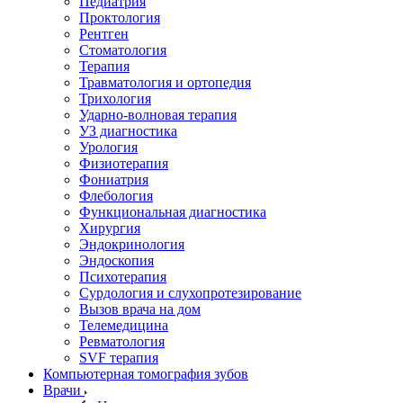
Педиатрия
Проктология
Рентген
Стоматология
Терапия
Травматология и ортопедия
Трихология
Ударно-волновая терапия
УЗ диагностика
Урология
Физиотерапия
Фониатрия
Флебология
Функциональная диагностика
Хирургия
Эндокринология
Эндоскопия
Психотерапия
Сурдология и слухопротезирование
Вызов врача на дом
Телемедицина
Ревматология
SVF терапия
Компьютерная томография зубов
Врачи