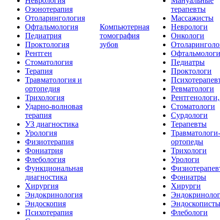
Неврология
Мануальные
Озонотерапия
терапевты
Отоларингология
Массажисты
Офтальмология
Компьютерная
Неврологи
Педиатрия
томография
Онкологи
Проктология
зубов
Отоларинголо
Рентген
Офтальмолог
Стоматология
Педиатры
Терапия
Проктологи
Травматология и
Психотерапев
ортопедия
Ревматологи
Трихология
Рентгенологи
Ударно-волновая
Стоматологи
терапия
Сурдологи
УЗ диагностика
Терапевты
Урология
Травматологи
Физиотерапия
ортопеды
Фониатрия
Трихологи
Флебология
Урологи
Функциональная
Физиотерапев
диагностика
Фониатры
Хирургия
Хирурги
Эндокринология
Эндокриноло
Эндоскопия
Эндоскопист
Психотерапия
Флебологи