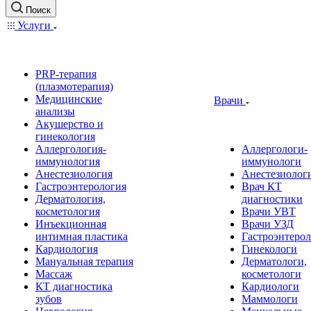
Поиск
Услуги
PRP-терапия
(плазмотерапия)
Медицинские
Врачи
анализы
Акушерство и
гинекология
Аллергология-
Аллергологи-
иммунология
иммунологи
Анестезиология
Анестезиолог
Гастроэнтерология
Врач КТ
Дерматология,
диагностики
косметология
Врачи УВТ
Инъекционная
Врачи УЗД
интимная пластика
Гастроэнтеро
Кардиология
Гинекологи
Мануальная терапия
Дерматологи,
Массаж
косметологи
КТ диагностика
Кардиологи
зубов
Маммологи