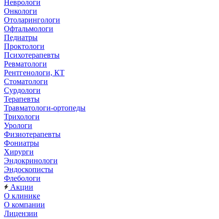
Неврологи
Онкологи
Отоларингологи
Офтальмологи
Педиатры
Проктологи
Психотерапевты
Ревматологи
Рентгенологи, КТ
Стоматологи
Сурдологи
Терапевты
Травматологи-ортопеды
Трихологи
Урологи
Физиотерапевты
Фониатры
Хирурги
Эндокринологи
Эндоскописты
Флебологи
Акции
О клинике
О компании
Лицензии