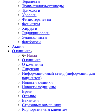
Терапевты
Травматологи-ортопеды
Трихологи
Урологи
Физиотерапевты
Фониатры
Хирурги
Эндокринологи
Эндоскописты
Флебологи
Акции
О клинике
Назад
О клинике
О компании
Лицензии
Информационный стенд (информация для
пациентов)
Новости клиники
Новости медицины
Врачи
Отзывы
Вакансии
Страховым компаниям
Корпоративным клиентам