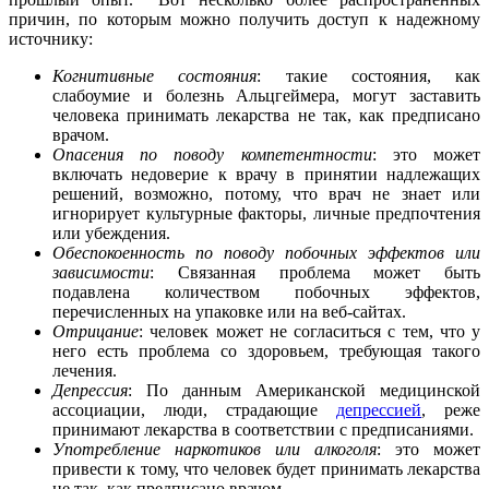
причин, по которым можно получить доступ к надежному
источнику:
Когнитивные состояния
: такие состояния, как
слабоумие и болезнь Альцгеймера, могут заставить
человека принимать лекарства не так, как предписано
врачом.
Опасения по поводу компетентности
: это может
включать недоверие к врачу в принятии надлежащих
решений, возможно, потому, что врач не знает или
игнорирует культурные факторы, личные предпочтения
или убеждения.
Обеспокоенность по поводу побочных эффектов или
зависимости
: Связанная проблема может быть
подавлена ​​количеством побочных эффектов,
перечисленных на упаковке или на веб-сайтах.
Отрицание
: человек может не согласиться с тем, что у
него есть проблема со здоровьем, требующая такого
лечения.
Депрессия
: По данным Американской медицинской
ассоциации, люди, страдающие
депрессией
, реже
принимают лекарства в соответствии с предписаниями.
Употребление наркотиков или алкоголя
: это может
привести к тому, что человек будет принимать лекарства
не так, как предписано врачом.