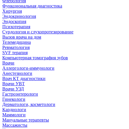
Флебология
Функциональная диагностика
Хирургия
Эндокринология
Эндоскопия
Психотерапия
Сурдология и слухопротезирование
Вызов врача на дом
Телемедицина
Ревматология
SVF терапия
Компьютерная томография зубов
Врачи
Аллергологи-иммунологи
Анестезиологи
Врач КТ диагностики
Врачи УВТ
Врачи УЗД
Гастроэнтерологи
Гинекологи
Дерматологи, косметологи
Кардиологи
Маммологи
Мануальные терапевты
Массажисты