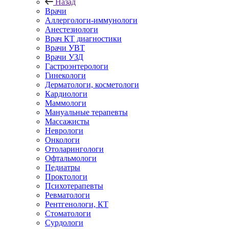
Назад
Врачи
Аллергологи-иммунологи
Анестезиологи
Врач КТ диагностики
Врачи УВТ
Врачи УЗД
Гастроэнтерологи
Гинекологи
Дерматологи, косметологи
Кардиологи
Маммологи
Мануальные терапевты
Массажисты
Неврологи
Онкологи
Отоларингологи
Офтальмологи
Педиатры
Проктологи
Психотерапевты
Ревматологи
Рентгенологи, КТ
Стоматологи
Сурдологи