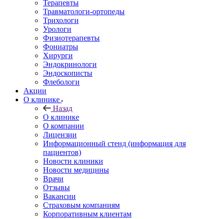
Терапевты
Травматологи-ортопеды
Трихологи
Урологи
Физиотерапевты
Фониатры
Хирурги
Эндокринологи
Эндоскописты
Флебологи
Акции
О клинике
Назад
О клинике
О компании
Лицензии
Информационный стенд (информация для
пациентов)
Новости клиники
Новости медицины
Врачи
Отзывы
Вакансии
Страховым компаниям
Корпоративным клиентам