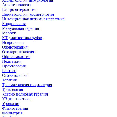
Аллергология-иммунология
Анестезиология
Гастроэнтерология
Дерматология, косметология
Инъекционная интимная пластика
Кардиология
Мануальная терапия
Массаж
КТ диагностика зубов
Неврология
Озонотерапия
Отоларингология
Офтальмология
Педиатрия
Проктология
Рентген
Стоматология
Терапия
Травматология и ортопедия
Трихология
Ударно-волновая терапия
УЗ диагностика
Урология
Физиотерапия
Фониатрия