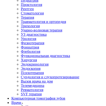
Педиатрия
Проктология
Рентген
Стоматология
Терапия
Травматология и ортопедия
Трихология
Ударно-волновая терапия
УЗ диагностика
Урология
Физиотерапия
Фониатрия
Флебология
Функциональная диагностика
Хирургия
Эндокринология
Эндоскопия
Психотерапия
Сурдология и слухопротезирование
Вызов врача на дом
Телемедицина
Ревматология
SVF терапия
Компьютерная томография зубов
Врачи