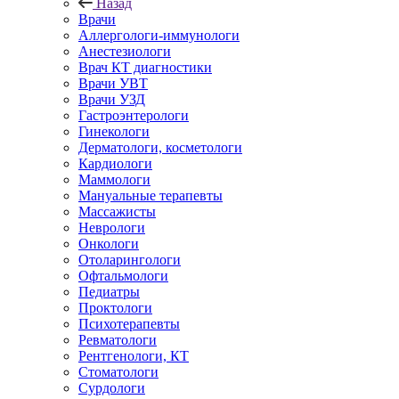
Назад
Врачи
Аллергологи-иммунологи
Анестезиологи
Врач КТ диагностики
Врачи УВТ
Врачи УЗД
Гастроэнтерологи
Гинекологи
Дерматологи, косметологи
Кардиологи
Маммологи
Мануальные терапевты
Массажисты
Неврологи
Онкологи
Отоларингологи
Офтальмологи
Педиатры
Проктологи
Психотерапевты
Ревматологи
Рентгенологи, КТ
Стоматологи
Сурдологи