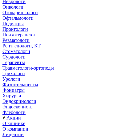
Неврологи
Онкологи
Отоларингологи
Офтальмологи
Педиатры
Проктологи
Психотерапевты
Ревматологи
Рентгенологи, КТ
Стоматологи
Сурдологи
Терапевты
Травматологи-ортопеды
Трихологи
Урологи
Физиотерапевты
Фониатры
Хирурги
Эндокринологи
Эндоскописты
Флебологи
Акции
О клинике
О компании
Лицензии