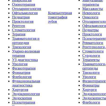
Неврология
Мануальные
Озонотерапия
терапевты
Отоларингология
Массажисты
Офтальмология
Компьютерная
Неврологи
Педиатрия
томография
Онкологи
Проктология
зубов
Отоларинголо
Рентген
Офтальмолог
Стоматология
Педиатры
Терапия
Проктологи
Травматология и
Психотерапев
ортопедия
Ревматологи
Трихология
Рентгенологи
Ударно-волновая
Стоматологи
терапия
Сурдологи
УЗ диагностика
Терапевты
Урология
Травматологи
Физиотерапия
ортопеды
Фониатрия
Трихологи
Флебология
Урологи
Функциональная
Физиотерапев
диагностика
Фониатры
Хирургия
Хирурги
Эндокринология
Эндокриноло
Эндоскопия
Эндоскопист
Психотерапия
Флебологи