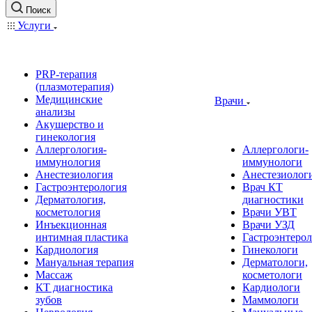
Поиск
Услуги
PRP-терапия
(плазмотерапия)
Медицинские
Врачи
анализы
Акушерство и
гинекология
Аллергология-
Аллергологи-
иммунология
иммунологи
Анестезиология
Анестезиолог
Гастроэнтерология
Врач КТ
Дерматология,
диагностики
косметология
Врачи УВТ
Инъекционная
Врачи УЗД
интимная пластика
Гастроэнтеро
Кардиология
Гинекологи
Мануальная терапия
Дерматологи,
Массаж
косметологи
КТ диагностика
Кардиологи
зубов
Маммологи