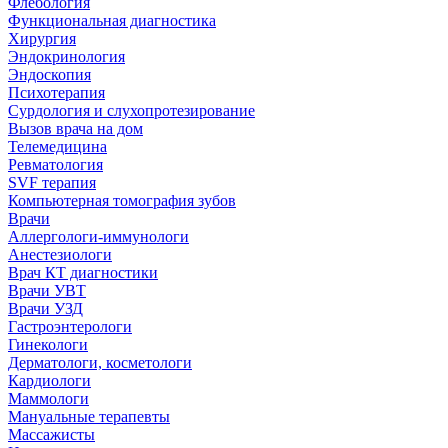
Флебология
Функциональная диагностика
Хирургия
Эндокринология
Эндоскопия
Психотерапия
Сурдология и слухопротезирование
Вызов врача на дом
Телемедицина
Ревматология
SVF терапия
Компьютерная томография зубов
Врачи
Аллергологи-иммунологи
Анестезиологи
Врач КТ диагностики
Врачи УВТ
Врачи УЗД
Гастроэнтерологи
Гинекологи
Дерматологи, косметологи
Кардиологи
Маммологи
Мануальные терапевты
Массажисты