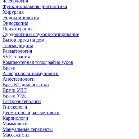
Флебология
Функциональная диагностика
Хирургия
Эндокринология
Эндоскопия
Психотерапия
Сурдология и слухопротезирование
Вызов врача на дом
Телемедицина
Ревматология
SVF терапия
Компьютерная томография зубов
Врачи
Аллергологи-иммунологи
Анестезиологи
Врач КТ диагностики
Врачи УВТ
Врачи УЗД
Гастроэнтерологи
Гинекологи
Дерматологи, косметологи
Кардиологи
Маммологи
Мануальные терапевты
Массажисты