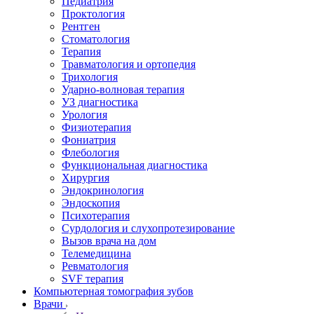
Педиатрия
Проктология
Рентген
Стоматология
Терапия
Травматология и ортопедия
Трихология
Ударно-волновая терапия
УЗ диагностика
Урология
Физиотерапия
Фониатрия
Флебология
Функциональная диагностика
Хирургия
Эндокринология
Эндоскопия
Психотерапия
Сурдология и слухопротезирование
Вызов врача на дом
Телемедицина
Ревматология
SVF терапия
Компьютерная томография зубов
Врачи