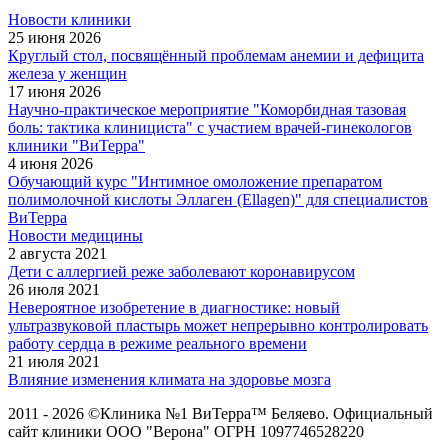
Новости клиники
25 июня 2026
Круглый стол, посвящённый проблемам анемии и дефицита
железа у женщин
17 июня 2026
Научно-практическое мероприятие "Коморбидная тазовая
боль: тактика клинициста" с участием врачей-гинекологов
клиники "ВиТерра"
4 июня 2026
Обучающий курс "Интимное омоложение препаратом
полимолочной кислоты Эллаген (Ellagen)" для специалистов
ВиТерра
Новости медицины
2 августа 2021
Дети с аллергией реже заболевают коронавирусом
26 июля 2021
Невероятное изобретение в диагностике: новый
ультразвуковой пластырь может непрерывно контролировать
работу сердца в режиме реального времени
21 июля 2021
Влияние изменения климата на здоровье мозга
2011 - 2026 ©Клиника №1 ВиТерра™ Беляево. Официальный
сайт клиники ООО "Верона" ОГРН 1097746528220