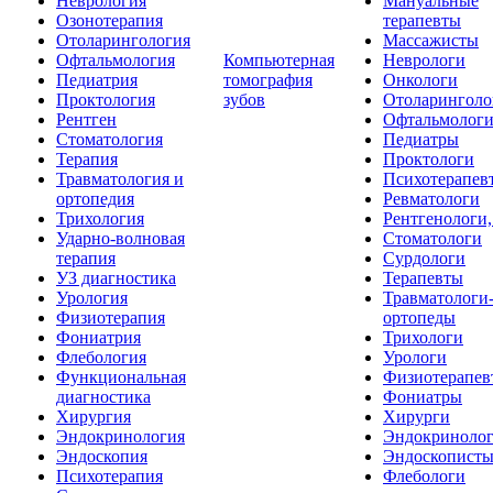
Неврология
Мануальные
Озонотерапия
терапевты
Отоларингология
Массажисты
Офтальмология
Компьютерная
Неврологи
Педиатрия
томография
Онкологи
Проктология
зубов
Отоларинголо
Рентген
Офтальмолог
Стоматология
Педиатры
Терапия
Проктологи
Травматология и
Психотерапев
ортопедия
Ревматологи
Трихология
Рентгенологи
Ударно-волновая
Стоматологи
терапия
Сурдологи
УЗ диагностика
Терапевты
Урология
Травматологи
Физиотерапия
ортопеды
Фониатрия
Трихологи
Флебология
Урологи
Функциональная
Физиотерапев
диагностика
Фониатры
Хирургия
Хирурги
Эндокринология
Эндокриноло
Эндоскопия
Эндоскопист
Психотерапия
Флебологи