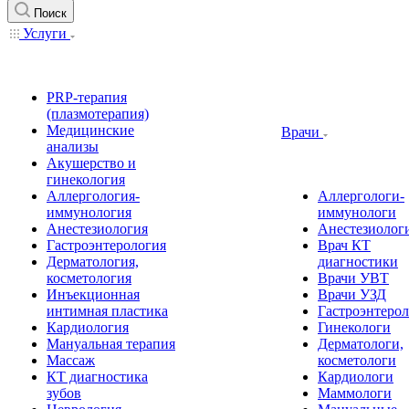
Поиск
Услуги
PRP-терапия
(плазмотерапия)
Медицинские
Врачи
анализы
Акушерство и
гинекология
Аллергология-
Аллергологи-
иммунология
иммунологи
Анестезиология
Анестезиолог
Гастроэнтерология
Врач КТ
Дерматология,
диагностики
косметология
Врачи УВТ
Инъекционная
Врачи УЗД
интимная пластика
Гастроэнтеро
Кардиология
Гинекологи
Мануальная терапия
Дерматологи,
Массаж
косметологи
КТ диагностика
Кардиологи
зубов
Маммологи