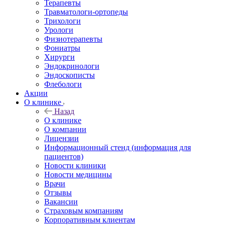
Терапевты
Травматологи-ортопеды
Трихологи
Урологи
Физиотерапевты
Фониатры
Хирурги
Эндокринологи
Эндоскописты
Флебологи
Акции
О клинике
Назад
О клинике
О компании
Лицензии
Информационный стенд (информация для
пациентов)
Новости клиники
Новости медицины
Врачи
Отзывы
Вакансии
Страховым компаниям
Корпоративным клиентам