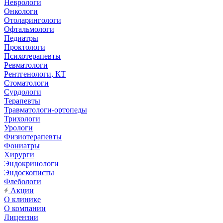
Неврологи
Онкологи
Отоларингологи
Офтальмологи
Педиатры
Проктологи
Психотерапевты
Ревматологи
Рентгенологи, КТ
Стоматологи
Сурдологи
Терапевты
Травматологи-ортопеды
Трихологи
Урологи
Физиотерапевты
Фониатры
Хирурги
Эндокринологи
Эндоскописты
Флебологи
Акции
О клинике
О компании
Лицензии