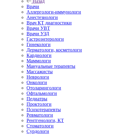
Назад
Врачи
Аллергологи-иммунологи
Анестезиологи
Врач КТ диагностики
Врачи УВТ
Врачи УЗД
Гастроэнтерологи
Гинекологи
Дерматологи, косметологи
Кардиологи
Маммологи
Мануальные терапевты
Массажисты
Неврологи
Онкологи
Отоларингологи
Офтальмологи
Педиатры
Проктологи
Психотерапевты
Ревматологи
Рентгенологи, КТ
Стоматологи
Сурдологи