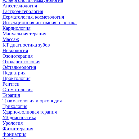
Аллергология-иммунология
Анестезиология
Гастроэнтерология
Дерматология, косметология
Инъекционная интимная пластика
Кардиология
Мануальная терапия
Массаж
КТ диагностика зубов
Неврология
Озонотерапия
Отоларингология
Офтальмология
Педиатрия
Проктология
Рентген
Стоматология
Терапия
Травматология и ортопедия
Трихология
Ударно-волновая терапия
УЗ диагностика
Урология
Физиотерапия
Фониатрия