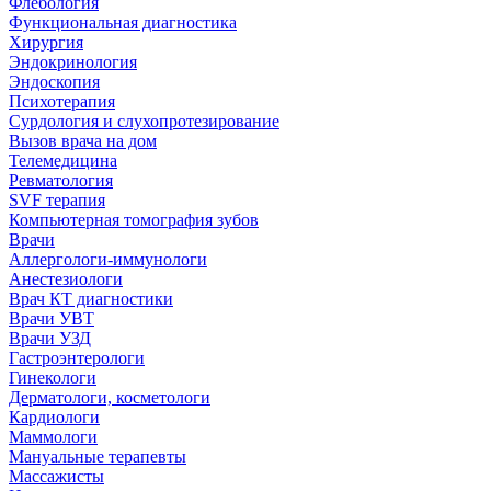
Флебология
Функциональная диагностика
Хирургия
Эндокринология
Эндоскопия
Психотерапия
Сурдология и слухопротезирование
Вызов врача на дом
Телемедицина
Ревматология
SVF терапия
Компьютерная томография зубов
Врачи
Аллергологи-иммунологи
Анестезиологи
Врач КТ диагностики
Врачи УВТ
Врачи УЗД
Гастроэнтерологи
Гинекологи
Дерматологи, косметологи
Кардиологи
Маммологи
Мануальные терапевты
Массажисты