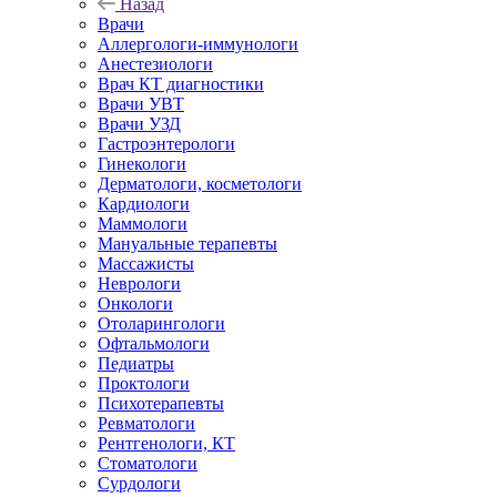
Назад
Врачи
Аллергологи-иммунологи
Анестезиологи
Врач КТ диагностики
Врачи УВТ
Врачи УЗД
Гастроэнтерологи
Гинекологи
Дерматологи, косметологи
Кардиологи
Маммологи
Мануальные терапевты
Массажисты
Неврологи
Онкологи
Отоларингологи
Офтальмологи
Педиатры
Проктологи
Психотерапевты
Ревматологи
Рентгенологи, КТ
Стоматологи
Сурдологи