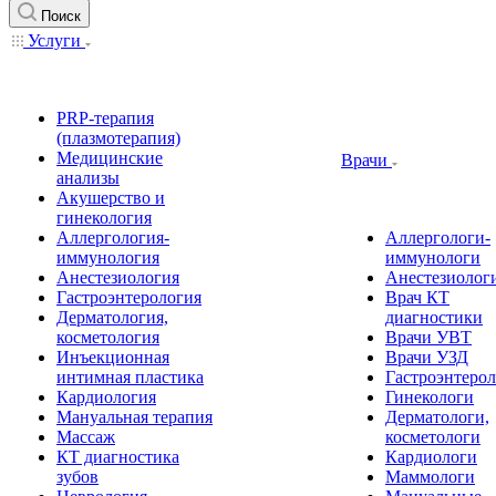
Поиск
Услуги
PRP-терапия
(плазмотерапия)
Медицинские
Врачи
анализы
Акушерство и
гинекология
Аллергология-
Аллергологи-
иммунология
иммунологи
Анестезиология
Анестезиолог
Гастроэнтерология
Врач КТ
Дерматология,
диагностики
косметология
Врачи УВТ
Инъекционная
Врачи УЗД
интимная пластика
Гастроэнтеро
Кардиология
Гинекологи
Мануальная терапия
Дерматологи,
Массаж
косметологи
КТ диагностика
Кардиологи
зубов
Маммологи