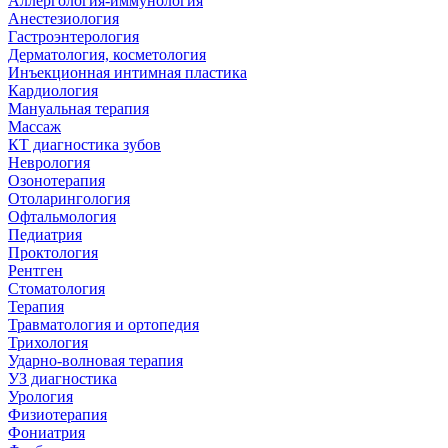
Аллергология-иммунология
Анестезиология
Гастроэнтерология
Дерматология, косметология
Инъекционная интимная пластика
Кардиология
Мануальная терапия
Массаж
КТ диагностика зубов
Неврология
Озонотерапия
Отоларингология
Офтальмология
Педиатрия
Проктология
Рентген
Стоматология
Терапия
Травматология и ортопедия
Трихология
Ударно-волновая терапия
УЗ диагностика
Урология
Физиотерапия
Фониатрия