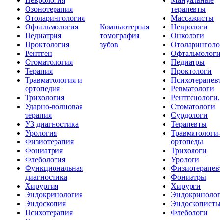
Неврология
Мануальные
Озонотерапия
терапевты
Отоларингология
Массажисты
Офтальмология
Компьютерная
Неврологи
Педиатрия
томография
Онкологи
Проктология
зубов
Отоларинголо
Рентген
Офтальмолог
Стоматология
Педиатры
Терапия
Проктологи
Травматология и
Психотерапев
ортопедия
Ревматологи
Трихология
Рентгенологи
Ударно-волновая
Стоматологи
терапия
Сурдологи
УЗ диагностика
Терапевты
Урология
Травматологи
Физиотерапия
ортопеды
Фониатрия
Трихологи
Флебология
Урологи
Функциональная
Физиотерапев
диагностика
Фониатры
Хирургия
Хирурги
Эндокринология
Эндокриноло
Эндоскопия
Эндоскопист
Психотерапия
Флебологи