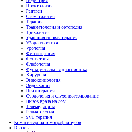
Педиатрия
Проктология
Рентген
Стоматология
Терапия
Травматология и ортопедия
Трихология
Ударно-волновая терапия
УЗ диагностика
Урология
Физиотерапия
Фониатрия
Флебология
Функциональная диагностика
Хирургия
Эндокринология
Эндоскопия
Психотерапия
Сурдология и слухопротезирование
Вызов врача на дом
Телемедицина
Ревматология
SVF терапия
Компьютерная томография зубов
Врачи