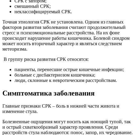
СРК с запором;
смешанный СРК;
неклассифицируемый СРК.
Точная этиология СРК не установлена. Одним из главных
факторов развития заболевания считают продолжительный
стресс и психоэмоциональные расстройства. На их фоне
происходит нарушение работы кишечника. Болевой синдром
может носить вторичный характер и являться следствием
метеоризма.
В группу риска развития СРК относятся:
пациенты, перенесшие острые кишечные инфекции;
больные с дисбактериозом кишечника;
люди, склонные к невротическим расстройствам.
Симптоматика заболевания
Главные признаки СРК – боль в нижней части живота и
изменение стула.
Болезненные ощущения могут носить как ноющий тупой, так
и острый схваткообразный характер проявления. Среди
расстройств стула наблюдаются: понос, запор, их чередование.