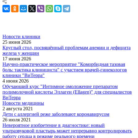
Новости клиники
25 июня 2026
Круглый стол, посвящённый проблемам анемии и дефицита
железа у женщин
17 июня 2026
Научно-практическое мероприятие "Коморбидная тазовая
боль: тактика клинициста" с участием врачей-гинекологов
клиники "ВиТерра"
4 июня 2026
Обучающий курс "Интимное омоложение препаратом
полимолочной кислоты Эллаген (Ellagen)" для специалистов
ВиТерра
Новости медицины
2 августа 2021
Дети с аллергией реже заболевают коронавирусом
26 июля 2021
Невероятное изобретение в диагностике: новый
ультразвуковой пластырь может непрерывно контролировать
работу сердца в режиме реального времени