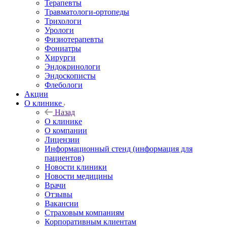
Терапевты
Травматологи-ортопеды
Трихологи
Урологи
Физиотерапевты
Фониатры
Хирурги
Эндокринологи
Эндоскописты
Флебологи
Акции
О клинике
Назад
О клинике
О компании
Лицензии
Информационный стенд (информация для
пациентов)
Новости клиники
Новости медицины
Врачи
Отзывы
Вакансии
Страховым компаниям
Корпоративным клиентам