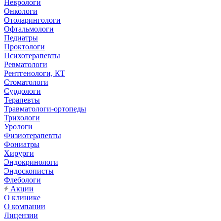
Неврологи
Онкологи
Отоларингологи
Офтальмологи
Педиатры
Проктологи
Психотерапевты
Ревматологи
Рентгенологи, КТ
Стоматологи
Сурдологи
Терапевты
Травматологи-ортопеды
Трихологи
Урологи
Физиотерапевты
Фониатры
Хирурги
Эндокринологи
Эндоскописты
Флебологи
Акции
О клинике
О компании
Лицензии