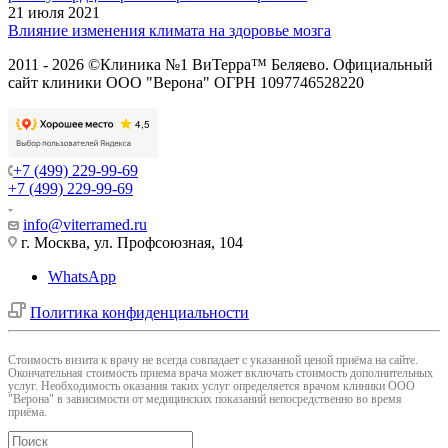
21 июля 2021
Влияние изменения климата на здоровье мозга
2011 - 2026 ©Клиника №1 ВиТерра™ Беляево. Официальный
сайт клиники ООО "Верона" ОГРН 1097746528220
+7 (499) 229-99-69
+7 (499) 229-99-69
info@viterramed.ru
г. Москва, ул. Профсоюзная, 104
WhatsApp
Политика конфиденциальности
Cтоимость визита к врачу не всегда совпадает с указанной ценой приёма на сайте.
Окончательная стоимость приема врача может включать стоимость дополнительных
услуг. Необходимость оказания таких услуг определяется врачом клиники ООО
"Верона" в зависимости от медицинских показаний непосредственно во время
приёма.