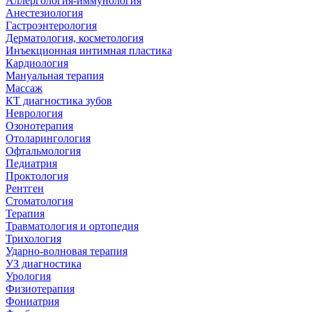
Аллергология-иммунология
Анестезиология
Гастроэнтерология
Дерматология, косметология
Инъекционная интимная пластика
Кардиология
Мануальная терапия
Массаж
КТ диагностика зубов
Неврология
Озонотерапия
Отоларингология
Офтальмология
Педиатрия
Проктология
Рентген
Стоматология
Терапия
Травматология и ортопедия
Трихология
Ударно-волновая терапия
УЗ диагностика
Урология
Физиотерапия
Фониатрия