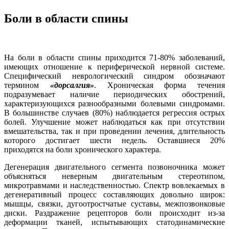
Боли в области спины
На боли в области спины приходится 71-80% заболеваний,
имеющих отношение к периферической нервной системе.
Специфический неврологический синдром обозначают
термином
«дорсалгия»
. Хроническая форма течения
подразумевает наличие периодических обострений,
характеризующихся разнообразными болевыми синдромами.
В большинстве случаев (80%) наблюдается регрессия острых
болей. Улучшение может наблюдаться как при отсутствии
вмешательства, так и при проведении лечения, длительность
которого достигает шести недель. Оставшиеся 20%
приходятся на боли хронического характера.
Дегенерация двигательного сегмента позвоночника может
объясняться неверным двигательным стереотипом,
микротравмами и наследственностью. Спектр вовлекаемых в
дегенеративный процесс составляющих довольно широк:
мышцы, связки, дугоотростчатые суставы, межпозвонковые
диски. Раздражение рецепторов боли происходит из-за
деформации тканей, испытывающих статодинамические