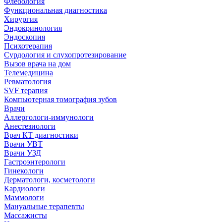
Флебология
Функциональная диагностика
Хирургия
Эндокринология
Эндоскопия
Психотерапия
Сурдология и слухопротезирование
Вызов врача на дом
Телемедицина
Ревматология
SVF терапия
Компьютерная томография зубов
Врачи
Аллергологи-иммунологи
Анестезиологи
Врач КТ диагностики
Врачи УВТ
Врачи УЗД
Гастроэнтерологи
Гинекологи
Дерматологи, косметологи
Кардиологи
Маммологи
Мануальные терапевты
Массажисты