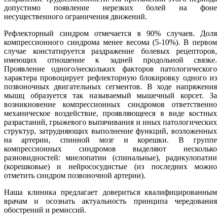
допустимо появление нерезких болей на фоне
несущественного ограничения движений.
Рефлекторный синдром отмечается в 90% случаев. Доля
компрессионного синдрома менее весома (5-10%). В первом
случае констатируется раздражение болевых рецепторов,
имеющих отношение к задней продольной связке.
Проявление одного/нескольких факторов патологического
характера провоцирует рефлекторную блокировку одного из
позвоночных двигательных сегментов. В ходе напряжения
мышц образуется так называемый мышечный корсет. За
возникновение компрессионных синдромов ответственно
механическое воздействие, проявляющееся в виде костных
разрастаний, грыжевого выпячивания и иных патологических
структур, затрудняющих выполнение функций, возложенных
на артерии, спинной мозг и корешки. В группе
компрессионных синдромов выделяют несколько
разновидностей: миелопатии (спинальные), радикулопатии
(корешковые) и нейрососудистые (из последних можно
отметить синдром позвоночной артерии).
Наша клиника предлагает довериться квалифицированным
врачам и осознать актуальность принципа чередования
обострений и ремиссий.