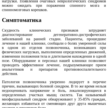
нагрузки. Появления очаговых неврологических синдромов
можно ожидать при поражении спинного мозга и
спинномозговых корешков.
Симптоматика
Скудность клинических признаков затрудняет
диагностирование дегенеративно-дистрофических
заболеваний на ранней стадии. Пациенты, прошедшие
лечение в нашей клинике, сообщали о болях умеренной силы
в одном из отделов позвоночника, возникавших при
физических нагрузках, выполнении определенных движений,
изменении положения тела и длительном нахождении в одной
позе. Оборудование и персонал нашей клиники позволяют
проводить эффективное лечение, подразумевающее прием
анальгетиков и препаратов противовоспалительного
действия.
Патология позвоночника уверенно лидирует в перечне
причин, вызывающих болевой синдром. В то же время нельзя
недооценивать напряжение и боль, локализирующиеся в
определенных участках мышц скелета. Так называемый
миофасциальный синдром обнаруживают у 35-85% граждан,
желающих избавиться от сменяющих друг друга мышечных
спазмов и приступов боли.