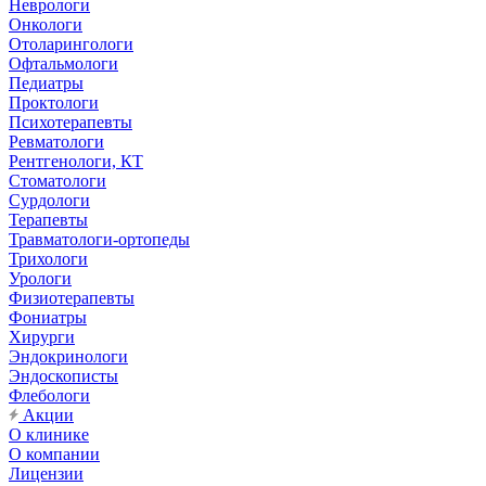
Неврологи
Онкологи
Отоларингологи
Офтальмологи
Педиатры
Проктологи
Психотерапевты
Ревматологи
Рентгенологи, КТ
Стоматологи
Сурдологи
Терапевты
Травматологи-ортопеды
Трихологи
Урологи
Физиотерапевты
Фониатры
Хирурги
Эндокринологи
Эндоскописты
Флебологи
Акции
О клинике
О компании
Лицензии