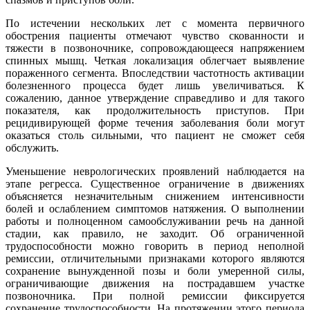
По истечении нескольких лет с момента первичного
обострения пациенты отмечают чувство скованности и
тяжести в позвоночнике, сопровождающееся напряжением
спинных мышц. Четкая локализация облегчает выявление
пораженного сегмента. Впоследствии частотность активации
болезненного процесса будет лишь увеличиваться. К
сожалению, данное утверждение справедливо и для такого
показателя, как продолжительность приступов. При
рецидивирующей форме течения заболевания боли могут
оказаться столь сильными, что пациент не сможет себя
обслужить.
Уменьшение неврологических проявлений наблюдается на
этапе регресса. Существенное ограничение в движениях
объясняется незначительным снижением интенсивности
болей и ослаблением симптомов натяжения. О выполнении
работы и полноценном самообслуживании речь на данной
стадии, как правило, не заходит. Об ограниченной
трудоспособности можно говорить в период неполной
ремиссии, отличительными признаками которого являются
сохранение вынужденной позы и боли умеренной силы,
ограничивающие движения на пострадавшем участке
позвоночника. При полной ремиссии фиксируется
сохранение трудоспособности. На протяжении этого периода