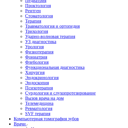
Педиатрия
Проктология
Рентген
Стоматология
Терапия
Травматология и ортопедия
Трихология
Ударно-волновая терапия
УЗ диагностика
Урология
Физиотерапия
Фониатрия
Флебология
Функциональная диагностика
Хирургия
Эндокринология
Эндоскопия
Психотерапия
Сурдология и слухопротезирование
Вызов врача на дом
Телемедицина
Ревматология
SVF терапия
Компьютерная томография зубов
Врачи