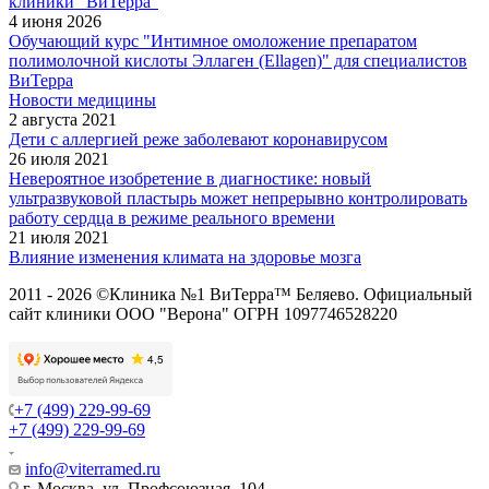
клиники "ВиТерра"
4 июня 2026
Обучающий курс "Интимное омоложение препаратом
полимолочной кислоты Эллаген (Ellagen)" для специалистов
ВиТерра
Новости медицины
2 августа 2021
Дети с аллергией реже заболевают коронавирусом
26 июля 2021
Невероятное изобретение в диагностике: новый
ультразвуковой пластырь может непрерывно контролировать
работу сердца в режиме реального времени
21 июля 2021
Влияние изменения климата на здоровье мозга
2011 - 2026 ©Клиника №1 ВиТерра™ Беляево. Официальный
сайт клиники ООО "Верона" ОГРН 1097746528220
+7 (499) 229-99-69
+7 (499) 229-99-69
info@viterramed.ru
г. Москва, ул. Профсоюзная, 104