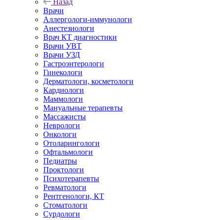
Назад
Врачи
Аллергологи-иммунологи
Анестезиологи
Врач КТ диагностики
Врачи УВТ
Врачи УЗД
Гастроэнтерологи
Гинекологи
Дерматологи, косметологи
Кардиологи
Маммологи
Мануальные терапевты
Массажисты
Неврологи
Онкологи
Отоларингологи
Офтальмологи
Педиатры
Проктологи
Психотерапевты
Ревматологи
Рентгенологи, КТ
Стоматологи
Сурдологи