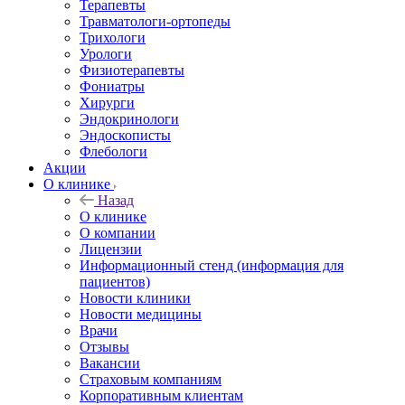
Терапевты
Травматологи-ортопеды
Трихологи
Урологи
Физиотерапевты
Фониатры
Хирурги
Эндокринологи
Эндоскописты
Флебологи
Акции
О клинике
Назад
О клинике
О компании
Лицензии
Информационный стенд (информация для
пациентов)
Новости клиники
Новости медицины
Врачи
Отзывы
Вакансии
Страховым компаниям
Корпоративным клиентам