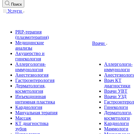
Поиск
Услуги
PRP-терапия
(плазмотерапия)
Медицинские
Врачи
анализы
Акушерство и
гинекология
Аллергология-
Аллергологи-
иммунология
иммунологи
Анестезиология
Анестезиолог
Гастроэнтерология
Врач КТ
Дерматология,
диагностики
косметология
Врачи УВТ
Инъекционная
Врачи УЗД
интимная пластика
Гастроэнтеро
Кардиология
Гинекологи
Мануальная терапия
Дерматологи,
Массаж
косметологи
КТ диагностика
Кардиологи
зубов
Маммологи