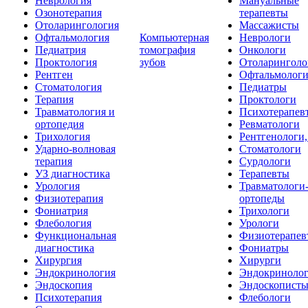
Неврология
Мануальные
Озонотерапия
терапевты
Отоларингология
Массажисты
Офтальмология
Компьютерная
Неврологи
Педиатрия
томография
Онкологи
Проктология
зубов
Отоларинголо
Рентген
Офтальмолог
Стоматология
Педиатры
Терапия
Проктологи
Травматология и
Психотерапев
ортопедия
Ревматологи
Трихология
Рентгенологи
Ударно-волновая
Стоматологи
терапия
Сурдологи
УЗ диагностика
Терапевты
Урология
Травматологи
Физиотерапия
ортопеды
Фониатрия
Трихологи
Флебология
Урологи
Функциональная
Физиотерапев
диагностика
Фониатры
Хирургия
Хирурги
Эндокринология
Эндокриноло
Эндоскопия
Эндоскопист
Психотерапия
Флебологи