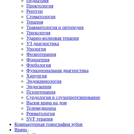
Педиатрия
Проктология
Рентген
Стоматология
Терапия
Травматология и ортопедия
Трихология
Ударно-волновая терапия
УЗ диагностика
Урология
Физиотерапия
Фониатрия
Флебология
Функциональная диагностика
Хирургия
Эндокринология
Эндоскопия
Психотерапия
Сурдология и слухопротезирование
Вызов врача на дом
Телемедицина
Ревматология
SVF терапия
Компьютерная томография зубов
Врачи