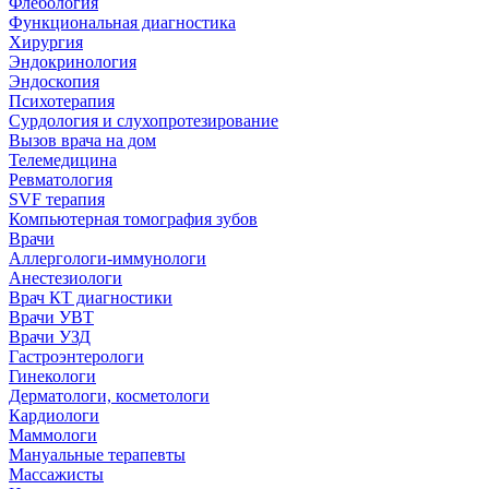
Флебология
Функциональная диагностика
Хирургия
Эндокринология
Эндоскопия
Психотерапия
Сурдология и слухопротезирование
Вызов врача на дом
Телемедицина
Ревматология
SVF терапия
Компьютерная томография зубов
Врачи
Аллергологи-иммунологи
Анестезиологи
Врач КТ диагностики
Врачи УВТ
Врачи УЗД
Гастроэнтерологи
Гинекологи
Дерматологи, косметологи
Кардиологи
Маммологи
Мануальные терапевты
Массажисты