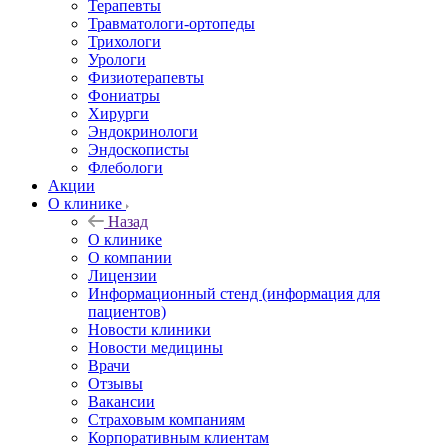
Терапевты
Травматологи-ортопеды
Трихологи
Урологи
Физиотерапевты
Фониатры
Хирурги
Эндокринологи
Эндоскописты
Флебологи
Акции
О клинике
Назад
О клинике
О компании
Лицензии
Информационный стенд (информация для
пациентов)
Новости клиники
Новости медицины
Врачи
Отзывы
Вакансии
Страховым компаниям
Корпоративным клиентам