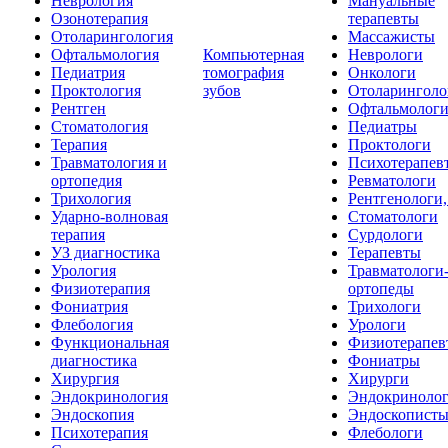
Неврология
Мануальные
Озонотерапия
терапевты
Отоларингология
Массажисты
Офтальмология
Компьютерная
Неврологи
Педиатрия
томография
Онкологи
Проктология
зубов
Отоларинголо
Рентген
Офтальмолог
Стоматология
Педиатры
Терапия
Проктологи
Травматология и
Психотерапев
ортопедия
Ревматологи
Трихология
Рентгенологи
Ударно-волновая
Стоматологи
терапия
Сурдологи
УЗ диагностика
Терапевты
Урология
Травматологи
Физиотерапия
ортопеды
Фониатрия
Трихологи
Флебология
Урологи
Функциональная
Физиотерапев
диагностика
Фониатры
Хирургия
Хирурги
Эндокринология
Эндокриноло
Эндоскопия
Эндоскопист
Психотерапия
Флебологи