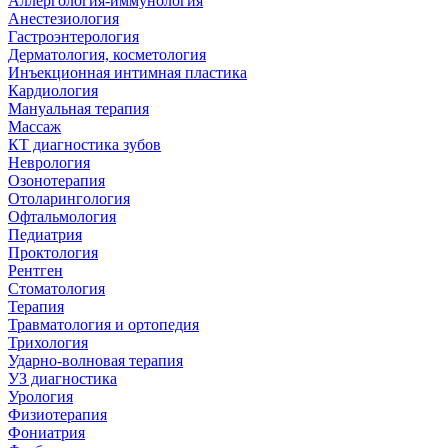
Аллергология-иммунология
Анестезиология
Гастроэнтерология
Дерматология, косметология
Инъекционная интимная пластика
Кардиология
Мануальная терапия
Массаж
КТ диагностика зубов
Неврология
Озонотерапия
Отоларингология
Офтальмология
Педиатрия
Проктология
Рентген
Стоматология
Терапия
Травматология и ортопедия
Трихология
Ударно-волновая терапия
УЗ диагностика
Урология
Физиотерапия
Фониатрия