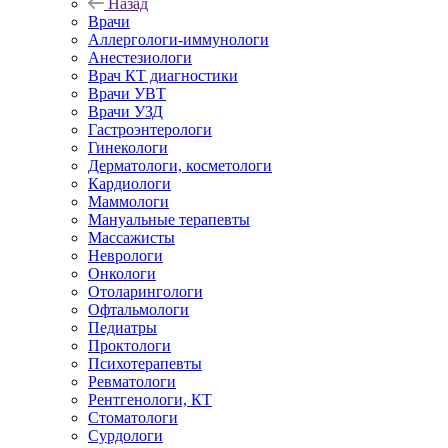
Назад
Врачи
Аллергологи-иммунологи
Анестезиологи
Врач КТ диагностики
Врачи УВТ
Врачи УЗД
Гастроэнтерологи
Гинекологи
Дерматологи, косметологи
Кардиологи
Маммологи
Мануальные терапевты
Массажисты
Неврологи
Онкологи
Отоларингологи
Офтальмологи
Педиатры
Проктологи
Психотерапевты
Ревматологи
Рентгенологи, КТ
Стоматологи
Сурдологи