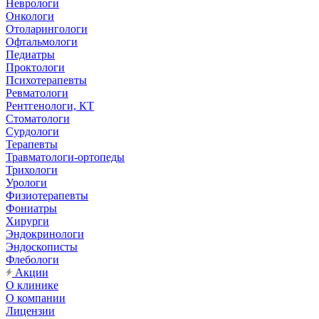
Неврологи
Онкологи
Отоларингологи
Офтальмологи
Педиатры
Проктологи
Психотерапевты
Ревматологи
Рентгенологи, КТ
Стоматологи
Сурдологи
Терапевты
Травматологи-ортопеды
Трихологи
Урологи
Физиотерапевты
Фониатры
Хирурги
Эндокринологи
Эндоскописты
Флебологи
Акции
О клинике
О компании
Лицензии