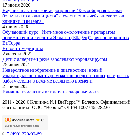
17 июня 2026
Научно-практическое мероприятие "Коморбидная тазовая
боль: тактика клинициста" с участием врачей-гинекологов
клиники "ВиТерра"
4 июня 2026
Обучающий курс "Интимное омоложение препаратом
полимолочной кислоты Эллаген (Ellagen)" для специалистов
ВиТерра
Новости медицины
2 августа 2021
Дети с аллергией реже заболевают коронавирусом
26 июля 2021
Невероятное изобретение в диагностике: новый
ультразвуковой пластырь может непрерывно контролировать
работу сердца в режиме реального времени
21 июля 2021
Влияние изменения климата на здоровье мозга
2011 - 2026 ©Клиника №1 ВиТерра™ Беляево. Официальный
сайт клиники ООО "Верона" ОГРН 1097746528220
+7 (499) 229-99-69