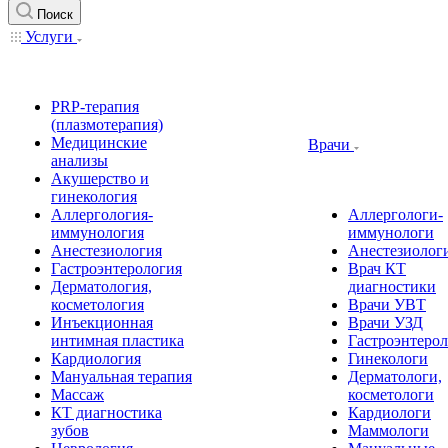
Поиск
Услуги
PRP-терапия
(плазмотерапия)
Медицинские
Врачи
анализы
Акушерство и
гинекология
Аллергология-
Аллергологи-
иммунология
иммунологи
Анестезиология
Анестезиолог
Гастроэнтерология
Врач КТ
Дерматология,
диагностики
косметология
Врачи УВТ
Инъекционная
Врачи УЗД
интимная пластика
Гастроэнтеро
Кардиология
Гинекологи
Мануальная терапия
Дерматологи,
Массаж
косметологи
КТ диагностика
Кардиологи
зубов
Маммологи