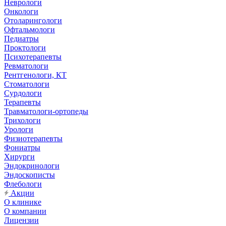
Неврологи
Онкологи
Отоларингологи
Офтальмологи
Педиатры
Проктологи
Психотерапевты
Ревматологи
Рентгенологи, КТ
Стоматологи
Сурдологи
Терапевты
Травматологи-ортопеды
Трихологи
Урологи
Физиотерапевты
Фониатры
Хирурги
Эндокринологи
Эндоскописты
Флебологи
Акции
О клинике
О компании
Лицензии