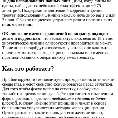
10 дню использования ночных линз
. Днем, когда линзы не
одеты, наблюдается небольшой спад эффекта, до −0,75
диоптрий. Поддержание длительной коррекции зрения
требует использования ОК-линз каждую ночь либо раз в 2 или
3 ночи. Обычно пациентов устраивает режим ношения линз
ночь через ночь
.
ОК–линзы не имеют ограничений по возрасту, подходят
детям и подросткам
, что весьма актуально, ведь до 18-ти лет
хирургическое лечение близорукости проводиться не может.
Такие линзы подойдут и взрослым, у которых по каким-то
причинам контактная коррекция невозможна или имеются
противопоказания к оперативному вмешательству.
Как это работает?
При близорукости световые лучи, проходя сквозь оптические
среды глаз, имеют свойство фокусироваться перед сетчаткой.
Для того чтобы фокус попал на сетчатку, необходимо
«ослабить» преломление лучей. Это достигается изменением
формы роговицы, для чего
необходимо сделать ее более
плоской
. К слову, именно этот принцип и лежит в основе
большинства хирургических методик коррекции зрения.
Ортокератология также использует его: жесткие линзы,
придавливая роговицу, делают ее более плоской, так как