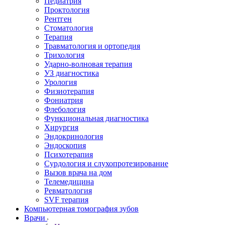
Педиатрия
Проктология
Рентген
Стоматология
Терапия
Травматология и ортопедия
Трихология
Ударно-волновая терапия
УЗ диагностика
Урология
Физиотерапия
Фониатрия
Флебология
Функциональная диагностика
Хирургия
Эндокринология
Эндоскопия
Психотерапия
Сурдология и слухопротезирование
Вызов врача на дом
Телемедицина
Ревматология
SVF терапия
Компьютерная томография зубов
Врачи