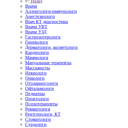
Назад
Врачи
Аллергологи-иммунологи
Анестезиологи
Врач КТ диагностики
Врачи УВТ
Врачи УЗД
Гастроэнтерологи
Гинекологи
Дерматологи, косметологи
Кардиологи
Маммологи
Мануальные терапевты
Массажисты
Неврологи
Онкологи
Отоларингологи
Офтальмологи
Педиатры
Проктологи
Психотерапевты
Ревматологи
Рентгенологи, КТ
Стоматологи
Сурдологи