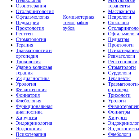
Неврология
Мануальные
Озонотерапия
терапевты
Отоларингология
Массажисты
Офтальмология
Компьютерная
Неврологи
Педиатрия
томография
Онкологи
Проктология
зубов
Отоларинголо
Рентген
Офтальмолог
Стоматология
Педиатры
Терапия
Проктологи
Травматология и
Психотерапев
ортопедия
Ревматологи
Трихология
Рентгенологи
Ударно-волновая
Стоматологи
терапия
Сурдологи
УЗ диагностика
Терапевты
Урология
Травматологи
Физиотерапия
ортопеды
Фониатрия
Трихологи
Флебология
Урологи
Функциональная
Физиотерапев
диагностика
Фониатры
Хирургия
Хирурги
Эндокринология
Эндокриноло
Эндоскопия
Эндоскопист
Психотерапия
Флебологи