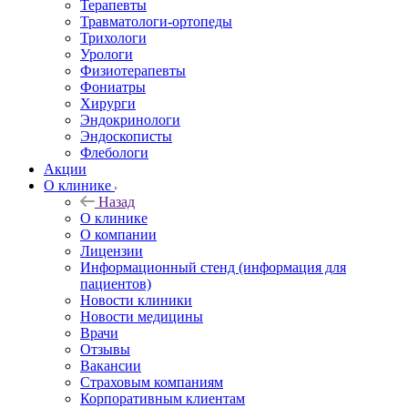
Терапевты
Травматологи-ортопеды
Трихологи
Урологи
Физиотерапевты
Фониатры
Хирурги
Эндокринологи
Эндоскописты
Флебологи
Акции
О клинике
Назад
О клинике
О компании
Лицензии
Информационный стенд (информация для
пациентов)
Новости клиники
Новости медицины
Врачи
Отзывы
Вакансии
Страховым компаниям
Корпоративным клиентам