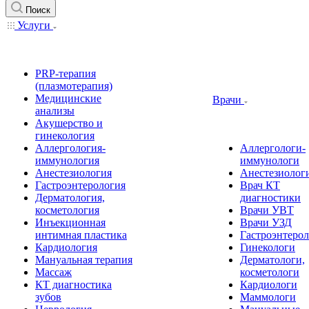
Поиск
Услуги
PRP-терапия
(плазмотерапия)
Медицинские
Врачи
анализы
Акушерство и
гинекология
Аллергология-
Аллергологи-
иммунология
иммунологи
Анестезиология
Анестезиолог
Гастроэнтерология
Врач КТ
Дерматология,
диагностики
косметология
Врачи УВТ
Инъекционная
Врачи УЗД
интимная пластика
Гастроэнтеро
Кардиология
Гинекологи
Мануальная терапия
Дерматологи,
Массаж
косметологи
КТ диагностика
Кардиологи
зубов
Маммологи