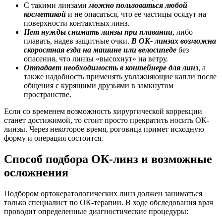
С такими линзами
можно пользоваться любой
косметикой
и не опасаться, что ее частицы осядут на
поверхности контактных линз.
Нет нужды снимать линзы при плавании
, либо
плавать, надев защитные очки.
В ОК- линзах возможна
скоростная езда на машине или велосипеде
без
опасения, что линзы «высохнут» на ветру.
Отпадает необходимость в контейнере для линз
, а
также надобность применять увлажняющие капли после
общения с курящими друзьями в замкнутом
пространстве.
Если со временем возможность хирургической коррекции
станет достижимой, то стоит просто прекратить носить ОК-
линзы. Через некоторое время, роговица примет исходную
форму и операция состоится.
Способ подбора ОК-линз и возможные
осложнения
Подбором ортокератологических линз должен заниматься
только специалист по ОК-терапии. В ходе обследования врач
проводит определенные диагностические процедуры: