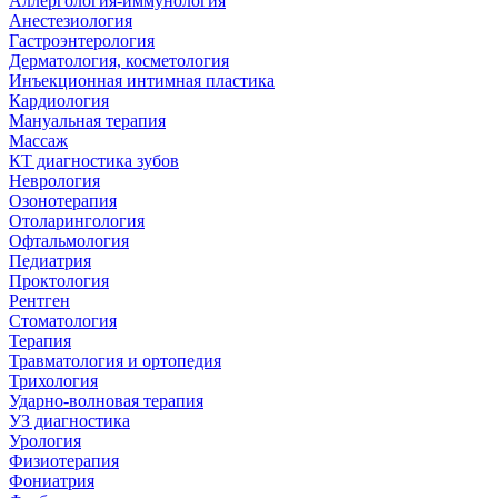
Аллергология-иммунология
Анестезиология
Гастроэнтерология
Дерматология, косметология
Инъекционная интимная пластика
Кардиология
Мануальная терапия
Массаж
КТ диагностика зубов
Неврология
Озонотерапия
Отоларингология
Офтальмология
Педиатрия
Проктология
Рентген
Стоматология
Терапия
Травматология и ортопедия
Трихология
Ударно-волновая терапия
УЗ диагностика
Урология
Физиотерапия
Фониатрия