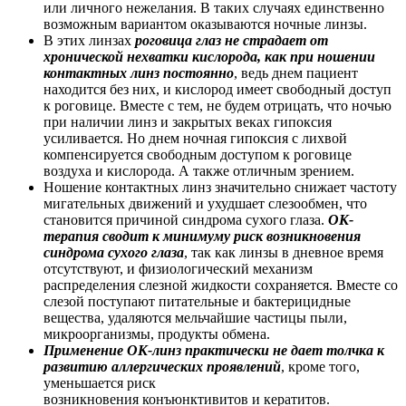
или личного нежелания. В таких случаях единственно
возможным вариантом оказываются ночные линзы.
В этих линзах
роговица глаз не страдает от
хронической нехватки кислорода, как при ношении
контактных линз постоянно
, ведь днем пациент
находится без них, и кислород имеет свободный доступ
к роговице. Вместе с тем, не будем отрицать, что ночью
при наличии линз и закрытых веках гипоксия
усиливается. Но днем ночная гипоксия с лихвой
компенсируется свободным доступом к роговице
воздуха и кислорода. А также отличным зрением.
Ношение контактных линз значительно снижает частоту
мигательных движений и ухудшает слезообмен, что
становится причиной синдрома сухого глаза.
ОК-
терапия сводит к минимуму риск возникновения
синдрома сухого глаза
, так как линзы в дневное время
отсутствуют, и физиологический механизм
распределения слезной жидкости сохраняется. Вместе со
слезой поступают питательные и бактерицидные
вещества, удаляются мельчайшие частицы пыли,
микроорганизмы, продукты обмена.
Применение ОК-линз практически не дает толчка к
развитию аллергических проявлений
, кроме того,
уменьшается риск
возникновения конъюнктивитов и кератитов.