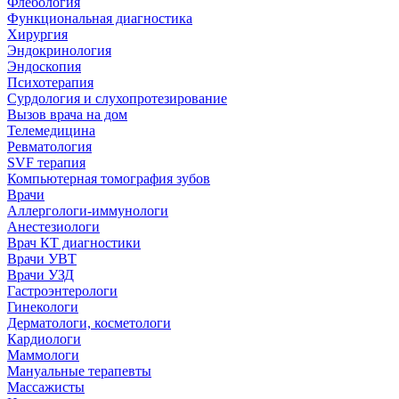
Флебология
Функциональная диагностика
Хирургия
Эндокринология
Эндоскопия
Психотерапия
Сурдология и слухопротезирование
Вызов врача на дом
Телемедицина
Ревматология
SVF терапия
Компьютерная томография зубов
Врачи
Аллергологи-иммунологи
Анестезиологи
Врач КТ диагностики
Врачи УВТ
Врачи УЗД
Гастроэнтерологи
Гинекологи
Дерматологи, косметологи
Кардиологи
Маммологи
Мануальные терапевты
Массажисты