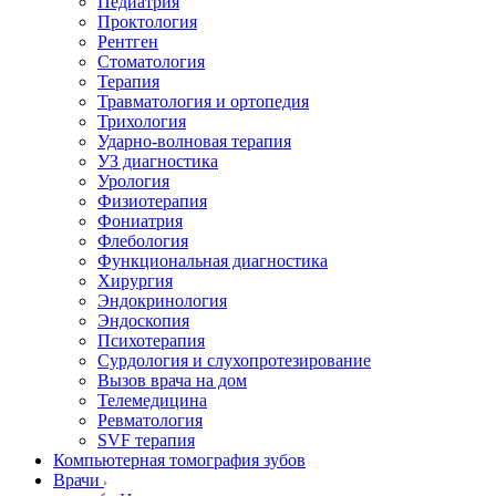
Педиатрия
Проктология
Рентген
Стоматология
Терапия
Травматология и ортопедия
Трихология
Ударно-волновая терапия
УЗ диагностика
Урология
Физиотерапия
Фониатрия
Флебология
Функциональная диагностика
Хирургия
Эндокринология
Эндоскопия
Психотерапия
Сурдология и слухопротезирование
Вызов врача на дом
Телемедицина
Ревматология
SVF терапия
Компьютерная томография зубов
Врачи