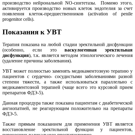
производство нейрональной NO-синтетазы. Помимо этого,
активируется производство новых клеток эндотелия за счет
появления клеток-предшественников (activation of penile
progenitor cells).
Показания к УВТ
Терапия показана на любой стадии эректильной дисфункции
(особенно, если это
васкулогенная эректильная
дисфункция
), т.к. является методом этиологического лечения
(удаление причины заболевания).
УВТ может полностью заменять медикаментозную терапию у
пациентов с сердечно- сосудистыми заболеваниями разной
степени тяжести, а также использоваться параллельно с
медикаментозной терапией (чаще всего это курсовой прием
препаратов ФДЭ-5).
Данная процедура также показана пациентам с диабетической
ангиопатией, не реагирующим положительно на препараты
ФДЭ-5.
Также прямым показанием для применения УВТ является
восстановление эректильной функции у пациентов,
перенесших радикальную простатэктомию.