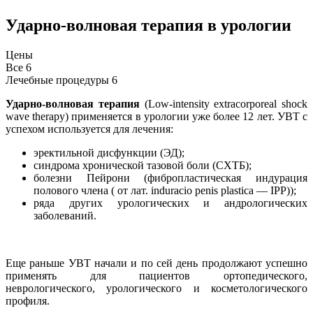
Ударно-волновая терапия в урологии
Цены
Все
6
Лечебные процедуры
6
Ударно-волновая терапия
(Low-intensity extracorporeal shock
wave therapy) применяется в урологии уже более 12 лет. УВТ с
успехом используется для лечения:
эректильной дисфункции (ЭД);
синдрома хронической тазовой боли (СХТБ);
болезни Пейрони (фибропластическая индурация
полового члена ( от лат. induracio penis plastica — IPP));
ряда других урологических и андрологических
заболеваний.
Еще раньше УВТ начали и по сей день продолжают успешно
применять для пациентов ортопедического,
неврологического, урологического и косметологического
профиля.