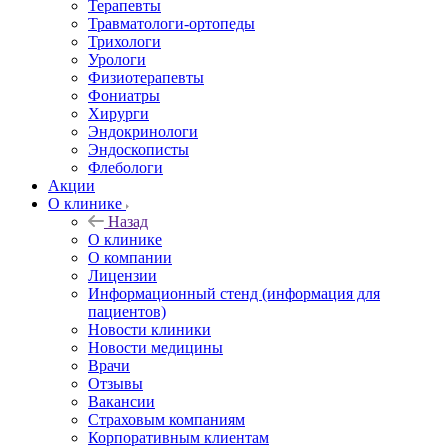
Терапевты
Травматологи-ортопеды
Трихологи
Урологи
Физиотерапевты
Фониатры
Хирурги
Эндокринологи
Эндоскописты
Флебологи
Акции
О клинике
Назад
О клинике
О компании
Лицензии
Информационный стенд (информация для
пациентов)
Новости клиники
Новости медицины
Врачи
Отзывы
Вакансии
Страховым компаниям
Корпоративным клиентам