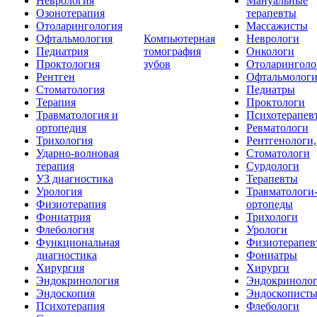
Неврология
Мануальные
Озонотерапия
терапевты
Отоларингология
Массажисты
Офтальмология
Компьютерная
Неврологи
Педиатрия
томография
Онкологи
Проктология
зубов
Отоларинголо
Рентген
Офтальмолог
Стоматология
Педиатры
Терапия
Проктологи
Травматология и
Психотерапев
ортопедия
Ревматологи
Трихология
Рентгенологи
Ударно-волновая
Стоматологи
терапия
Сурдологи
УЗ диагностика
Терапевты
Урология
Травматологи
Физиотерапия
ортопеды
Фониатрия
Трихологи
Флебология
Урологи
Функциональная
Физиотерапев
диагностика
Фониатры
Хирургия
Хирурги
Эндокринология
Эндокриноло
Эндоскопия
Эндоскопист
Психотерапия
Флебологи