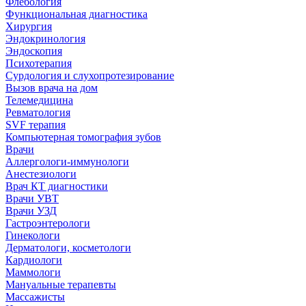
Флебология
Функциональная диагностика
Хирургия
Эндокринология
Эндоскопия
Психотерапия
Сурдология и слухопротезирование
Вызов врача на дом
Телемедицина
Ревматология
SVF терапия
Компьютерная томография зубов
Врачи
Аллергологи-иммунологи
Анестезиологи
Врач КТ диагностики
Врачи УВТ
Врачи УЗД
Гастроэнтерологи
Гинекологи
Дерматологи, косметологи
Кардиологи
Маммологи
Мануальные терапевты
Массажисты