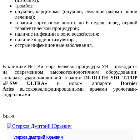
(marcumar);
тромбоз;
опухоли, карциномы (опухоли, лежащие рядом с зоной
лечения);
терапия кортизоном вплоть до 6 недель перед первой
терапевтической процедурой;
наличие инфекции в зоне воздействия;
наличие кардиостимулятора;
острые инфекционные заболевания.
В клинике №1 ВиТерра Беляево процедуры УВТ проводятся
на современном высокотехнологичном оборудовании:
аппарате ударно-волновой терапии
DUOLITH SD1 T-TOP
«F-SW ULTRA»
и новом аппарате
Dornier
Aries
высококвалифицированными врачами урологами-
андрологами.
Врачи
Стерхов Дмитрий Юрьевич