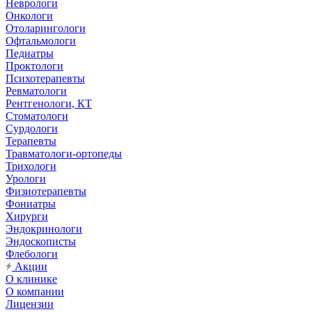
Неврологи
Онкологи
Отоларингологи
Офтальмологи
Педиатры
Проктологи
Психотерапевты
Ревматологи
Рентгенологи, КТ
Стоматологи
Сурдологи
Терапевты
Травматологи-ортопеды
Трихологи
Урологи
Физиотерапевты
Фониатры
Хирурги
Эндокринологи
Эндоскописты
Флебологи
Акции
О клинике
О компании
Лицензии