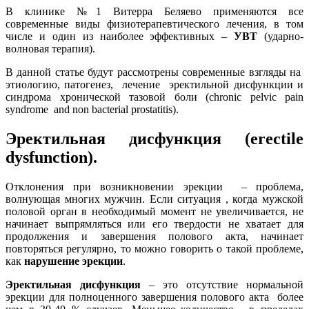
В клинике №1 Витерра Беляево применяются все
современные виды физиотерапевтического лечения, в том
числе и один из наиболее эффективных –
УВТ
(ударно-
волновая терапия).
В данной статье будут рассмотрены современные взгляды на
этиологию, патогенез, лечение эректильной дисфункции и
синдрома хронической тазовой боли (chronic pelvic pain
syndrome and non bacterial prostatitis).
Эректильная дисфункция (erectile
dysfunction).
Отклонения при возникновении эрекции – проблема,
волнующая многих мужчин. Если ситуация , когда мужской
половой орган в необходимый момент не увеличивается, не
начинает выпрямляться или его твердости не хватает для
продолжения и завершения полового акта, начинает
повторяться регулярно, то можно говорить о такой проблеме,
как
нарушение эрекции
.
Эректильная дисфункция
– это отсутствие нормальной
эрекции для полноценного завершения полового акта более