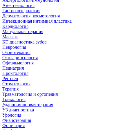
Аллергология-иммунология
Анестезиология
Гастроэнтерология
Дерматология, косметология
Инъекционная интимная пластика
Кардиология
Мануальная терапия
Массаж
КТ диагностика зубов
Неврология
Озонотерапия
Отоларингология
Офтальмология
Педиатрия
Проктология
Рентген
Стоматология
Терапия
Травматология и ортопедия
Трихология
Ударно-волновая терапия
УЗ диагностика
Урология
Физиотерапия
Фониатрия