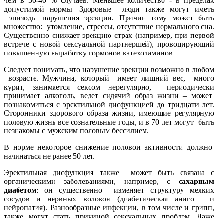
чем в 30-40 % случаев. Меньшее количество - в пределах
допустимой нормы. Здоровые люди также могут иметь
эпизоды нарушения эрекции. Причин тому может быть
множество: утомление, стрессы, отсутствие нормального сна.
Существенно снижает эрекцию страх (например, при первой
встрече с новой сексуальной партнершей), провоцирующий
повышенную выработку гормонов катехоламинов.
Следует понимать, что нарушение эрекции возможно в любом
возрасте. Мужчина, который имеет лишний вес, много
курит, занимается сексом нерегулярно, периодически
принимает алкоголь, ведет сидячий образ жизни – может
познакомиться с эректильной дисфункцией до тридцати лет.
Сторонники здорового образа жизни, имеющие регулярную
половую жизнь все сознательные годы, и в 70 лет могут быть
незнакомы с мужским половым бессилием.
В норме некоторое снижение половой активности должно
начинаться не ранее 50 лет.
Эректильная дисфункция также может быть связана с
органическими заболеваниями, например, с
сахарным
диабетом
: он существенно изменяет структуру мелких
сосудов и нервных волокон (диабетическая аниго- и
нейропатия). Разнообразные инфекции, в том числе и грипп,
также могут стать причиной сексуальных проблем. Даже