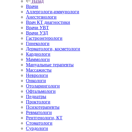
Назад
Врачи
Аллергологи-иммунологи
Анестезиологи
Врач КТ диагностики
Врачи УВТ
Врачи УЗД
Гастроэнтерологи
Гинекологи
Дерматологи, косметологи
Кардиологи
Маммологи
Мануальные терапевты
Массажисты
Неврологи
Онкологи
Отоларингологи
Офтальмологи
Педиатры
Проктологи
Психотерапевты
Ревматологи
Рентгенологи, КТ
Стоматологи
Сурдологи