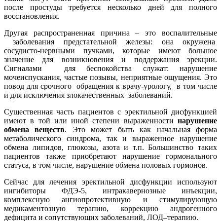
после простуды требуется несколько дней для полного
восстановления.
Другая распространенная причина – это воспалительные
заболевания предстательной железы: она окружена
сосудисто-нервными пучками, которые имеют большое
значение для возникновения и поддержания эрекции.
Сигналами для беспокойства служат: нарушение
мочеиспускания, частые позывы, неприятные ощущения. Это
повод для срочного обращения к врачу-урологу, в том числе
и для исключения злокачественных заболеваний.
Существенная часть пациентов с эректильной дисфункцией
имеют в той или иной степени выраженности
нарушение
обмена веществ
. Это может быть как начальная форма
метаболического синдрома, так и выраженное нарушение
обмена липидов, глюкозы, азота и т.п. Большинство таких
пациентов также приобретают нарушение гормонального
статуса, в том числе, нарушение обмена половых гормонов.
Сейчас для лечения эректильной дисфункции используют
ингибиторы ФДЭ-5, интракавернозные инъекции,
комплексную ангиопротективную и стимулирующую
медикаментозную терапию, коррекцию андрогенного
дефицита и сопутствующих заболеваний, ЛОД–терапию.