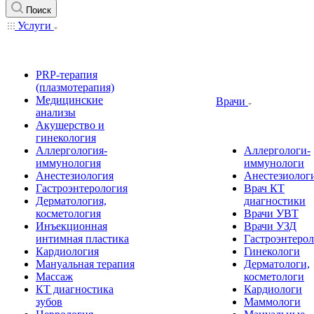
Поиск
Услуги
PRP-терапия
(плазмотерапия)
Медицинские
Врачи
анализы
Акушерство и
гинекология
Аллергология-
Аллергологи-
иммунология
иммунологи
Анестезиология
Анестезиолог
Гастроэнтерология
Врач КТ
Дерматология,
диагностики
косметология
Врачи УВТ
Инъекционная
Врачи УЗД
интимная пластика
Гастроэнтеро
Кардиология
Гинекологи
Мануальная терапия
Дерматологи,
Массаж
косметологи
КТ диагностика
Кардиологи
зубов
Маммологи