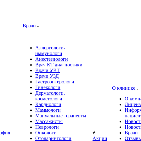
Врачи
Аллергологи-
иммунологи
Анестезиологи
Врач КТ диагностики
Врачи УВТ
Врачи УЗД
Гастроэнтерологи
Гинекологи
О клинике
Дерматологи,
косметологи
О комп
Кардиологи
Лиценз
Маммологи
Информ
Мануальные терапевты
пациен
Массажисты
Новост
Неврологи
Новост
афия
Онкологи
Врачи
Отоларингологи
Акции
Отзыв