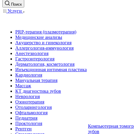
Поиск
Услуги
PRP-терапия (плазмотерапия)
Медицинские анализы
Акушерство и гинекология
Аллергология-иммунология
Анестезиология
Гастроэнтерология
Дерматология, косметология
Инъекционная интимная пластика
Кардиология
Мануальная терапия
Массаж
КТ диагностика зубов
Неврология
Озонотерапия
Отоларингология
Офтальмология
Педиатрия
Проктология
Компьютерная томогр
Рентген
зубов