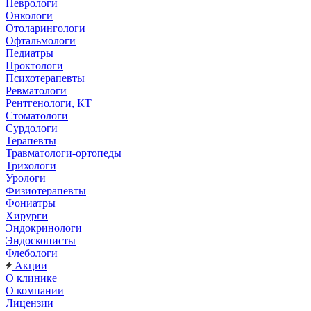
Неврологи
Онкологи
Отоларингологи
Офтальмологи
Педиатры
Проктологи
Психотерапевты
Ревматологи
Рентгенологи, КТ
Стоматологи
Сурдологи
Терапевты
Травматологи-ортопеды
Трихологи
Урологи
Физиотерапевты
Фониатры
Хирурги
Эндокринологи
Эндоскописты
Флебологи
Акции
О клинике
О компании
Лицензии