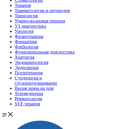
Стоматология
Терапия
Травматология и ортопедия
Трихология
Ударно-волновая терапия
УЗ диагностика
Урология
Физиотерапия
Фониатрия
Флебология
Функциональная диагностика
Хирургия
Эндокринология
Эндоскопия
Психотерапия
Сурдология и
слухопротезирование
Вызов врача на дом
Телемедицина
Ревматология
SVF терапия