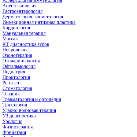
Аллергология-иммунология
Анестезиология
Гастроэнтерология
Дерматология, косметология
Инъекционная интимная пластика
Кардиология
Мануальная терапия
Массаж
КТ диагностика зубов
Неврология
Озонотерапия
Отоларингология
Офтальмология
Педиатрия
Проктология
Рентген
Стоматология
Терапия
Травматология и ортопедия
Трихология
Ударно-волновая терапия
УЗ диагностика
Урология
Физиотерапия
Фониатрия