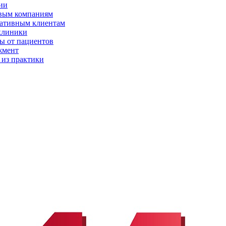
ии
вым компаниям
ативным клиентам
клиники
ы от пациентов
жмент
 из практики