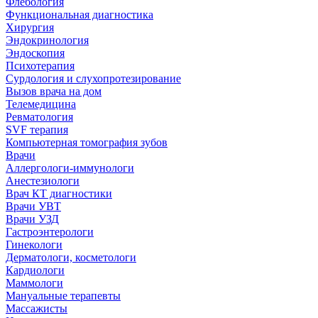
Флебология
Функциональная диагностика
Хирургия
Эндокринология
Эндоскопия
Психотерапия
Сурдология и слухопротезирование
Вызов врача на дом
Телемедицина
Ревматология
SVF терапия
Компьютерная томография зубов
Врачи
Аллергологи-иммунологи
Анестезиологи
Врач КТ диагностики
Врачи УВТ
Врачи УЗД
Гастроэнтерологи
Гинекологи
Дерматологи, косметологи
Кардиологи
Маммологи
Мануальные терапевты
Массажисты