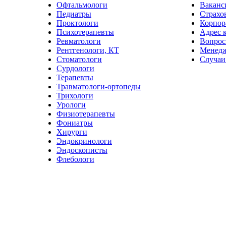
Офтальмологи
Ваканс
Педиатры
Страхо
Проктологи
Корпор
Психотерапевты
Адрес 
Ревматологи
Вопрос
Рентгенологи, КТ
Менед
Стоматологи
Случаи
Сурдологи
Терапевты
Травматологи-ортопеды
Трихологи
Урологи
Физиотерапевты
Фониатры
Хирурги
Эндокринологи
Эндоскописты
Флебологи