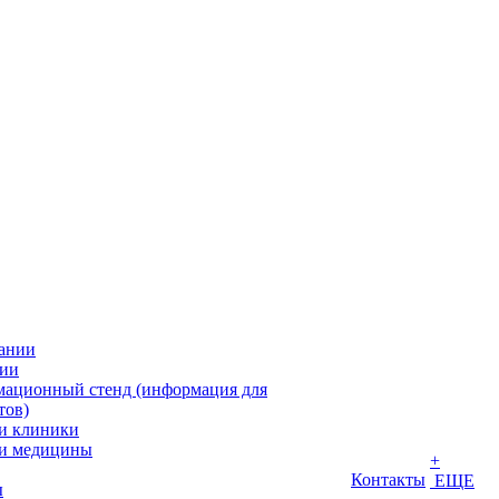
ании
ии
ационный стенд (информация для
тов)
и клиники
и медицины
+
Контакты
ЕЩЕ
ы