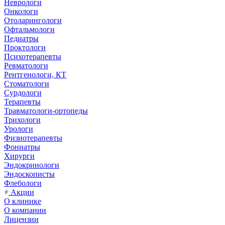
Неврологи
Онкологи
Отоларингологи
Офтальмологи
Педиатры
Проктологи
Психотерапевты
Ревматологи
Рентгенологи, КТ
Стоматологи
Сурдологи
Терапевты
Травматологи-ортопеды
Трихологи
Урологи
Физиотерапевты
Фониатры
Хирурги
Эндокринологи
Эндоскописты
Флебологи
Акции
О клинике
О компании
Лицензии