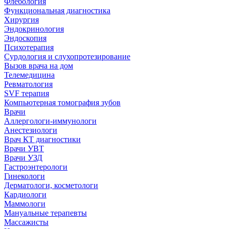
Флебология
Функциональная диагностика
Хирургия
Эндокринология
Эндоскопия
Психотерапия
Сурдология и слухопротезирование
Вызов врача на дом
Телемедицина
Ревматология
SVF терапия
Компьютерная томография зубов
Врачи
Аллергологи-иммунологи
Анестезиологи
Врач КТ диагностики
Врачи УВТ
Врачи УЗД
Гастроэнтерологи
Гинекологи
Дерматологи, косметологи
Кардиологи
Маммологи
Мануальные терапевты
Массажисты