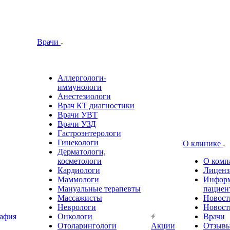
Врачи
Аллергологи-
иммунологи
Анестезиологи
Врач КТ диагностики
Врачи УВТ
Врачи УЗД
Гастроэнтерологи
Гинекологи
О клинике
Дерматологи,
косметологи
О комп
Кардиологи
Лиценз
Маммологи
Информ
Мануальные терапевты
пациен
Массажисты
Новост
Неврологи
Новост
афия
Онкологи
Врачи
Отоларингологи
Акции
Отзыв