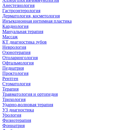
Аллергология-иммунология
Анестезиология
Гастроэнтерология
Дерматология, косметология
Инъекционная интимная пластика
Кардиология
Мануальная терапия
Массаж
КТ диагностика зубов
Неврология
Озонотерапия
Отоларингология
Офтальмология
Педиатрия
Проктология
Рентген
Стоматология
Терапия
Травматология и ортопедия
Трихология
Ударно-волновая терапия
УЗ диагностика
Урология
Физиотерапия
Фониатрия