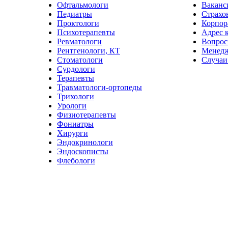
Офтальмологи
Ваканс
Педиатры
Страхо
Проктологи
Корпор
Психотерапевты
Адрес 
Ревматологи
Вопрос
Рентгенологи, КТ
Менед
Стоматологи
Случаи
Сурдологи
Терапевты
Травматологи-ортопеды
Трихологи
Урологи
Физиотерапевты
Фониатры
Хирурги
Эндокринологи
Эндоскописты
Флебологи