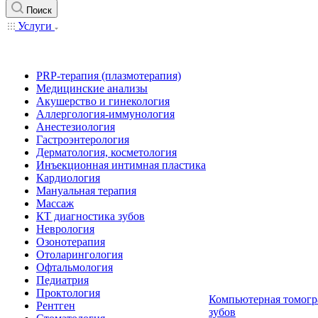
Поиск
Услуги
PRP-терапия (плазмотерапия)
Медицинские анализы
Акушерство и гинекология
Аллергология-иммунология
Анестезиология
Гастроэнтерология
Дерматология, косметология
Инъекционная интимная пластика
Кардиология
Мануальная терапия
Массаж
КТ диагностика зубов
Неврология
Озонотерапия
Отоларингология
Офтальмология
Педиатрия
Проктология
Компьютерная томогр
Рентген
зубов