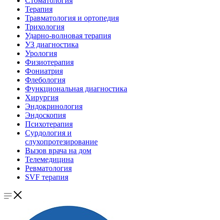
Стоматология
Терапия
Травматология и ортопедия
Трихология
Ударно-волновая терапия
УЗ диагностика
Урология
Физиотерапия
Фониатрия
Флебология
Функциональная диагностика
Хирургия
Эндокринология
Эндоскопия
Психотерапия
Сурдология и
слухопротезирование
Вызов врача на дом
Телемедицина
Ревматология
SVF терапия