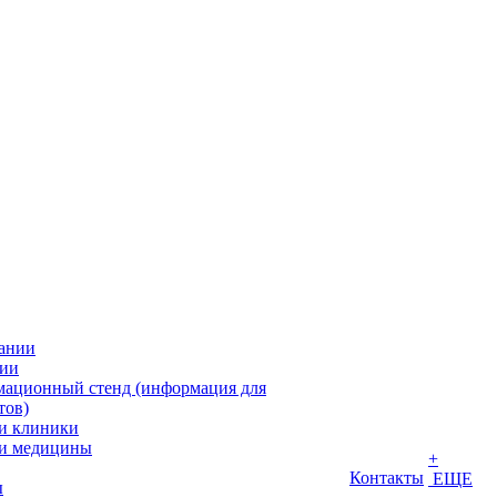
ании
ии
ационный стенд (информация для
тов)
и клиники
и медицины
+
Контакты
ЕЩЕ
ы