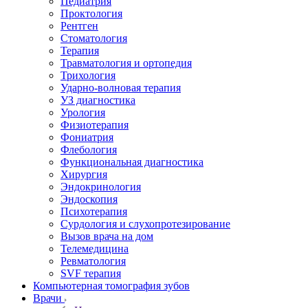
Педиатрия
Проктология
Рентген
Стоматология
Терапия
Травматология и ортопедия
Трихология
Ударно-волновая терапия
УЗ диагностика
Урология
Физиотерапия
Фониатрия
Флебология
Функциональная диагностика
Хирургия
Эндокринология
Эндоскопия
Психотерапия
Сурдология и слухопротезирование
Вызов врача на дом
Телемедицина
Ревматология
SVF терапия
Компьютерная томография зубов
Врачи