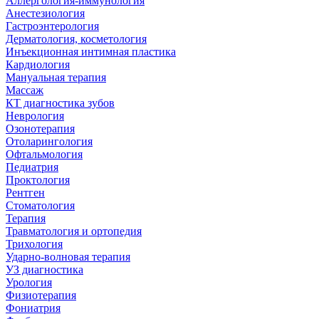
Аллергология-иммунология
Анестезиология
Гастроэнтерология
Дерматология, косметология
Инъекционная интимная пластика
Кардиология
Мануальная терапия
Массаж
КТ диагностика зубов
Неврология
Озонотерапия
Отоларингология
Офтальмология
Педиатрия
Проктология
Рентген
Стоматология
Терапия
Травматология и ортопедия
Трихология
Ударно-волновая терапия
УЗ диагностика
Урология
Физиотерапия
Фониатрия