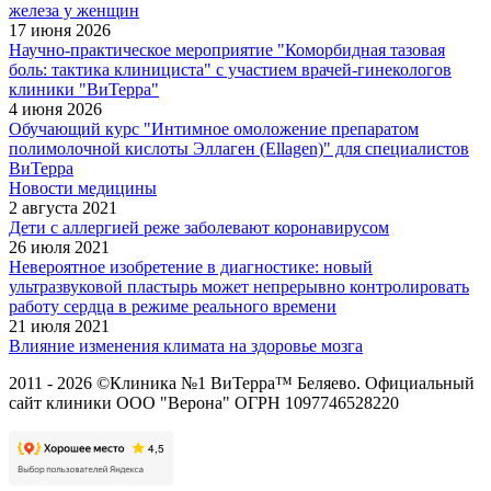
железа у женщин
17 июня 2026
Научно-практическое мероприятие "Коморбидная тазовая
боль: тактика клинициста" с участием врачей-гинекологов
клиники "ВиТерра"
4 июня 2026
Обучающий курс "Интимное омоложение препаратом
полимолочной кислоты Эллаген (Ellagen)" для специалистов
ВиТерра
Новости медицины
2 августа 2021
Дети с аллергией реже заболевают коронавирусом
26 июля 2021
Невероятное изобретение в диагностике: новый
ультразвуковой пластырь может непрерывно контролировать
работу сердца в режиме реального времени
21 июля 2021
Влияние изменения климата на здоровье мозга
2011 - 2026 ©Клиника №1 ВиТерра™ Беляево. Официальный
сайт клиники ООО "Верона" ОГРН 1097746528220