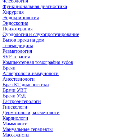
Флебология
Функциональная диагностика
Хирургия
Эндокринология
Эндоскопия
Психотерапия
Сурдология и слухопротезирование
Вызов врача на дом
Телемедицина
Ревматология
SVF терапия
Компьютерная томография зубов
Врачи
Аллергологи-иммунологи
Анестезиологи
Врач КТ диагностики
Врачи УВТ
Врачи УЗД
Гастроэнтерологи
Гинекологи
Дерматологи, косметологи
Кардиологи
Маммологи
Мануальные терапевты
Массажисты