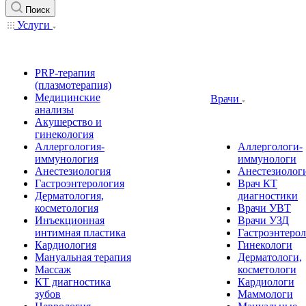
Поиск
Услуги
PRP-терапия
(плазмотерапия)
Медицинские
Врачи
анализы
Акушерство и
гинекология
Аллергология-
Аллергологи-
иммунология
иммунологи
Анестезиология
Анестезиолог
Гастроэнтерология
Врач КТ
Дерматология,
диагностики
косметология
Врачи УВТ
Инъекционная
Врачи УЗД
интимная пластика
Гастроэнтеро
Кардиология
Гинекологи
Мануальная терапия
Дерматологи,
Массаж
косметологи
КТ диагностика
Кардиологи
зубов
Маммологи