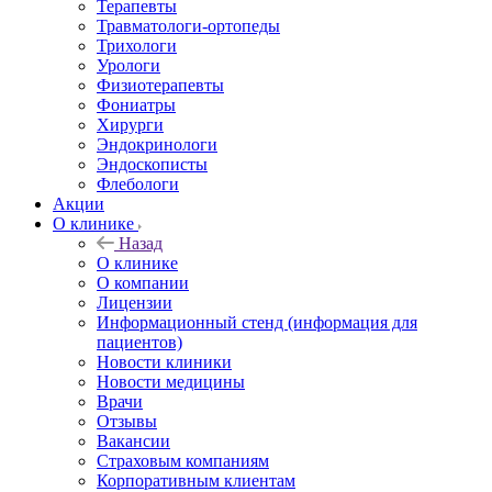
Терапевты
Травматологи-ортопеды
Трихологи
Урологи
Физиотерапевты
Фониатры
Хирурги
Эндокринологи
Эндоскописты
Флебологи
Акции
О клинике
Назад
О клинике
О компании
Лицензии
Информационный стенд (информация для
пациентов)
Новости клиники
Новости медицины
Врачи
Отзывы
Вакансии
Страховым компаниям
Корпоративным клиентам