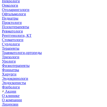
Неврологи
Онкологи
Отоларингологи
Офтальмологи
Педиатры
Проктологи
Психотерапевты
Ревматологи
Рентгенологи, КТ
Стоматологи
Сурдологи
Терапевты
Травматологи-ортопеды
Трихологи
Урологи
Физиотерапевты
Фониатры
Хирурги
Эндокринологи
Эндоскописты
Флебологи
Акции
О клинике
О компании
Лицензии