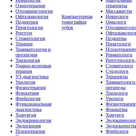
Неврология
Мануальные
Озонотерапия
терапевты
Отоларингология
Массажисты
Офтальмология
Компьютерная
Неврологи
Педиатрия
томография
Онкологи
Проктология
зубов
Отоларинголо
Рентген
Офтальмолог
Стоматология
Педиатры
Терапия
Проктологи
Травматология и
Психотерапев
ортопедия
Ревматологи
Трихология
Рентгенологи
Ударно-волновая
Стоматологи
терапия
Сурдологи
УЗ диагностика
Терапевты
Урология
Травматологи
Физиотерапия
ортопеды
Фониатрия
Трихологи
Флебология
Урологи
Функциональная
Физиотерапев
диагностика
Фониатры
Хирургия
Хирурги
Эндокринология
Эндокриноло
Эндоскопия
Эндоскопист
Психотерапия
Флебологи