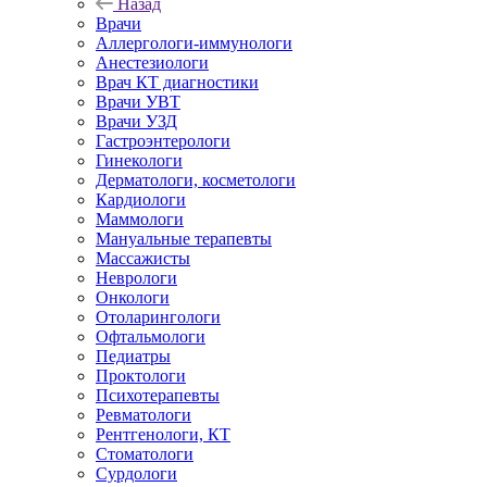
Назад
Врачи
Аллергологи-иммунологи
Анестезиологи
Врач КТ диагностики
Врачи УВТ
Врачи УЗД
Гастроэнтерологи
Гинекологи
Дерматологи, косметологи
Кардиологи
Маммологи
Мануальные терапевты
Массажисты
Неврологи
Онкологи
Отоларингологи
Офтальмологи
Педиатры
Проктологи
Психотерапевты
Ревматологи
Рентгенологи, КТ
Стоматологи
Сурдологи