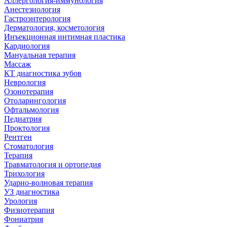
Аллергология-иммунология
Анестезиология
Гастроэнтерология
Дерматология, косметология
Инъекционная интимная пластика
Кардиология
Мануальная терапия
Массаж
КТ диагностика зубов
Неврология
Озонотерапия
Отоларингология
Офтальмология
Педиатрия
Проктология
Рентген
Стоматология
Терапия
Травматология и ортопедия
Трихология
Ударно-волновая терапия
УЗ диагностика
Урология
Физиотерапия
Фониатрия