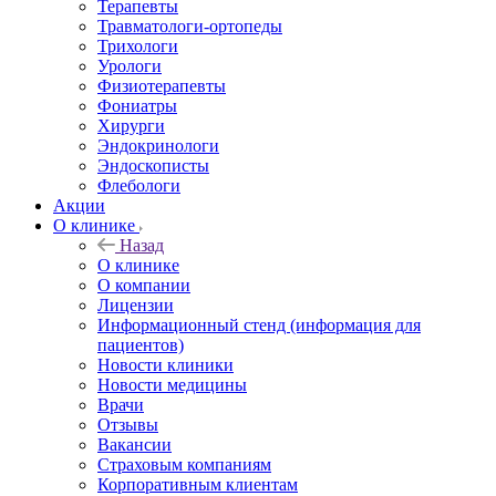
Терапевты
Травматологи-ортопеды
Трихологи
Урологи
Физиотерапевты
Фониатры
Хирурги
Эндокринологи
Эндоскописты
Флебологи
Акции
О клинике
Назад
О клинике
О компании
Лицензии
Информационный стенд (информация для
пациентов)
Новости клиники
Новости медицины
Врачи
Отзывы
Вакансии
Страховым компаниям
Корпоративным клиентам