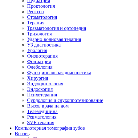
Педиатрия
Проктология
Рентген
Стоматология
Терапия
Травматология и ортопедия
Трихология
Ударно-волновая терапия
УЗ диагностика
Урология
Физиотерапия
Фониатрия
Флебология
Функциональная диагностика
Хирургия
Эндокринология
Эндоскопия
Психотерапия
Сурдология и слухопротезирование
Вызов врача на дом
Телемедицина
Ревматология
SVF терапия
Компьютерная томография зубов
Врачи