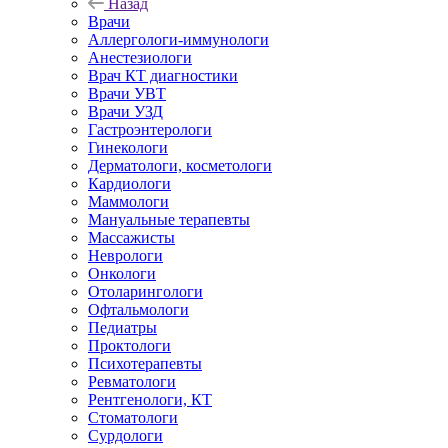
Назад
Врачи
Аллергологи-иммунологи
Анестезиологи
Врач КТ диагностики
Врачи УВТ
Врачи УЗД
Гастроэнтерологи
Гинекологи
Дерматологи, косметологи
Кардиологи
Маммологи
Мануальные терапевты
Массажисты
Неврологи
Онкологи
Отоларингологи
Офтальмологи
Педиатры
Проктологи
Психотерапевты
Ревматологи
Рентгенологи, КТ
Стоматологи
Сурдологи