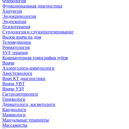
Флебология
Функциональная диагностика
Хирургия
Эндокринология
Эндоскопия
Психотерапия
Сурдология и слухопротезирование
Вызов врача на дом
Телемедицина
Ревматология
SVF терапия
Компьютерная томография зубов
Врачи
Аллергологи-иммунологи
Анестезиологи
Врач КТ диагностики
Врачи УВТ
Врачи УЗД
Гастроэнтерологи
Гинекологи
Дерматологи, косметологи
Кардиологи
Маммологи
Мануальные терапевты
Массажисты