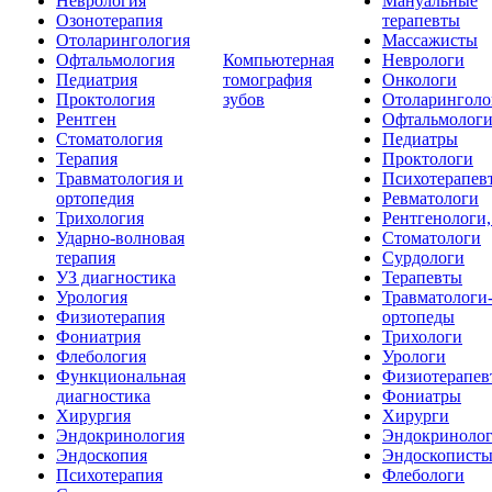
Неврология
Мануальные
Озонотерапия
терапевты
Отоларингология
Массажисты
Офтальмология
Компьютерная
Неврологи
Педиатрия
томография
Онкологи
Проктология
зубов
Отоларинголо
Рентген
Офтальмолог
Стоматология
Педиатры
Терапия
Проктологи
Травматология и
Психотерапев
ортопедия
Ревматологи
Трихология
Рентгенологи
Ударно-волновая
Стоматологи
терапия
Сурдологи
УЗ диагностика
Терапевты
Урология
Травматологи
Физиотерапия
ортопеды
Фониатрия
Трихологи
Флебология
Урологи
Функциональная
Физиотерапев
диагностика
Фониатры
Хирургия
Хирурги
Эндокринология
Эндокриноло
Эндоскопия
Эндоскопист
Психотерапия
Флебологи