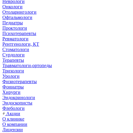
Неврологи
Онкологи
Отоларингологи
Офтальмологи
Педиатры
Проктологи
Психотерапевты
Ревматологи
Рентгенологи, КТ
Стоматологи
Сурдологи
Терапевты
Травматологи-ортопеды
Трихологи
Урологи
Физиотерапевты
Фониатры
Хирурги
Эндокринологи
Эндоскописты
Флебологи
Акции
О клинике
О компании
Лицензии