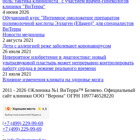
боль: тактика клинициста" с участием врачей-гинекологов
клиники "ВиТерра"
4 июня 2026
Обучающий курс "Интимное омоложение препаратом
полимолочной кислоты Эллаген (Ellagen)" для специалистов
ВиТерра
Новости медицины
2 августа 2021
Дети с аллергией реже заболевают коронавирусом
26 июля 2021
Невероятное изобретение в диагностике: новый
ультразвуковой пластырь может непрерывно контролировать
работу сердца в режиме реального времени
21 июля 2021
Влияние изменения климата на здоровье мозга
2011 - 2026 ©Клиника №1 ВиТерра™ Беляево. Официальный
сайт клиники ООО "Верона" ОГРН 1097746528220
+7 (499) 229-99-69
+7 (499) 229-99-69