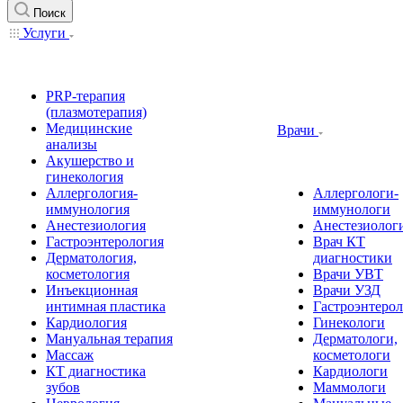
Поиск
Услуги
PRP-терапия
(плазмотерапия)
Медицинские
Врачи
анализы
Акушерство и
гинекология
Аллергология-
Аллергологи-
иммунология
иммунологи
Анестезиология
Анестезиолог
Гастроэнтерология
Врач КТ
Дерматология,
диагностики
косметология
Врачи УВТ
Инъекционная
Врачи УЗД
интимная пластика
Гастроэнтеро
Кардиология
Гинекологи
Мануальная терапия
Дерматологи,
Массаж
косметологи
КТ диагностика
Кардиологи
зубов
Маммологи