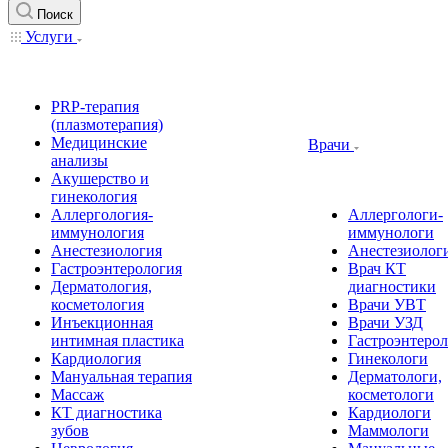
Поиск
Услуги
PRP-терапия
(плазмотерапия)
Медицинские
Врачи
анализы
Акушерство и
гинекология
Аллергология-
Аллергологи-
иммунология
иммунологи
Анестезиология
Анестезиолог
Гастроэнтерология
Врач КТ
Дерматология,
диагностики
косметология
Врачи УВТ
Инъекционная
Врачи УЗД
интимная пластика
Гастроэнтеро
Кардиология
Гинекологи
Мануальная терапия
Дерматологи,
Массаж
косметологи
КТ диагностика
Кардиологи
зубов
Маммологи