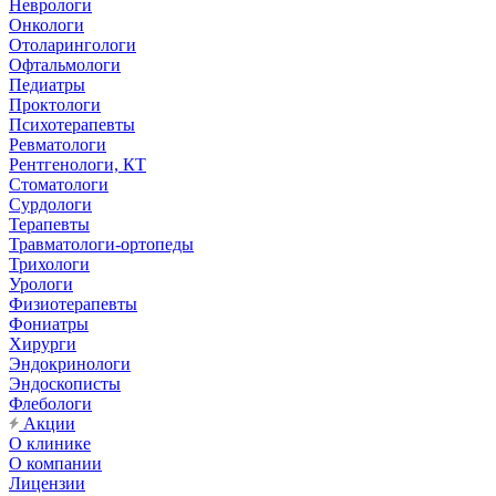
Неврологи
Онкологи
Отоларингологи
Офтальмологи
Педиатры
Проктологи
Психотерапевты
Ревматологи
Рентгенологи, КТ
Стоматологи
Сурдологи
Терапевты
Травматологи-ортопеды
Трихологи
Урологи
Физиотерапевты
Фониатры
Хирурги
Эндокринологи
Эндоскописты
Флебологи
Акции
О клинике
О компании
Лицензии