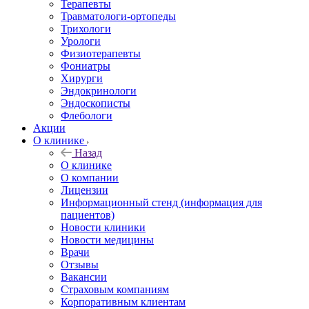
Терапевты
Травматологи-ортопеды
Трихологи
Урологи
Физиотерапевты
Фониатры
Хирурги
Эндокринологи
Эндоскописты
Флебологи
Акции
О клинике
Назад
О клинике
О компании
Лицензии
Информационный стенд (информация для
пациентов)
Новости клиники
Новости медицины
Врачи
Отзывы
Вакансии
Страховым компаниям
Корпоративным клиентам