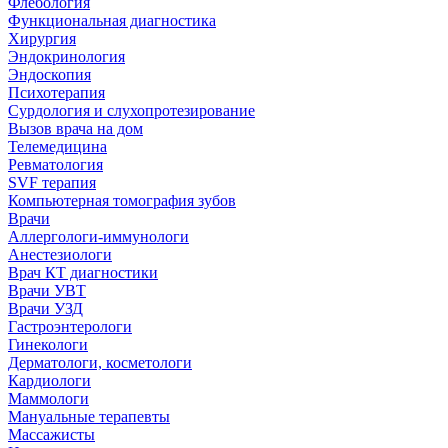
Флебология
Функциональная диагностика
Хирургия
Эндокринология
Эндоскопия
Психотерапия
Сурдология и слухопротезирование
Вызов врача на дом
Телемедицина
Ревматология
SVF терапия
Компьютерная томография зубов
Врачи
Аллергологи-иммунологи
Анестезиологи
Врач КТ диагностики
Врачи УВТ
Врачи УЗД
Гастроэнтерологи
Гинекологи
Дерматологи, косметологи
Кардиологи
Маммологи
Мануальные терапевты
Массажисты