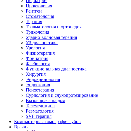
Педиатрия
Проктология
Рентген
Стоматология
Терапия
Травматология и ортопедия
Трихология
Ударно-волновая терапия
УЗ диагностика
Урология
Физиотерапия
Фониатрия
Флебология
Функциональная диагностика
Хирургия
Эндокринология
Эндоскопия
Психотерапия
Сурдология и слухопротезирование
Вызов врача на дом
Телемедицина
Ревматология
SVF терапия
Компьютерная томография зубов
Врачи