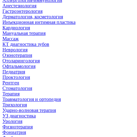
Аллергология-иммунология
Анестезиология
Гастроэнтерология
Дерматология, косметология
Инъекционная интимная пластика
Кардиология
Мануальная терапия
Массаж
КТ диагностика зубов
Неврология
Озонотерапия
Отоларингология
Офтальмология
Педиатрия
Проктология
Рентген
Стоматология
Терапия
Травматология и ортопедия
Трихология
Ударно-волновая терапия
УЗ диагностика
Урология
Физиотерапия
Фониатрия