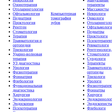
Неврология
Мануальные
Озонотерапия
терапевты
Отоларингология
Массажисты
Офтальмология
Компьютерная
Неврологи
Педиатрия
томография
Онкологи
Проктология
зубов
Отоларинголо
Рентген
Офтальмолог
Стоматология
Педиатры
Терапия
Проктологи
Травматология и
Психотерапев
ортопедия
Ревматологи
Трихология
Рентгенологи
Ударно-волновая
Стоматологи
терапия
Сурдологи
УЗ диагностика
Терапевты
Урология
Травматологи
Физиотерапия
ортопеды
Фониатрия
Трихологи
Флебология
Урологи
Функциональная
Физиотерапев
диагностика
Фониатры
Хирургия
Хирурги
Эндокринология
Эндокриноло
Эндоскопия
Эндоскопист
Психотерапия
Флебологи