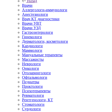
Назад
Врачи
Аллергологи-иммунологи
Анестезиологи
Врач КТ диагностики
Врачи УВТ
Врачи УЗД
Гастроэнтерологи
Гинекологи
Дерматологи, косметологи
Кардиологи
Маммологи
Мануальные терапевты
Массажисты
Неврологи
Онкологи
Отоларингологи
Офтальмологи
Педиатры
Проктологи
Психотерапевты
Ревматологи
Рентгенологи, КТ
Стоматологи
Сурдологи