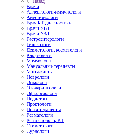
Назад
Врачи
Аллергологи-иммунологи
Анестезиологи
Врач КТ диагностики
Врачи УВТ
Врачи УЗД
Гастроэнтерологи
Гинекологи
Дерматологи, косметологи
Кардиологи
Маммологи
Мануальные терапевты
Массажисты
Неврологи
Онкологи
Отоларингологи
Офтальмологи
Педиатры
Проктологи
Психотерапевты
Ревматологи
Рентгенологи, КТ
Стоматологи
Сурдологи