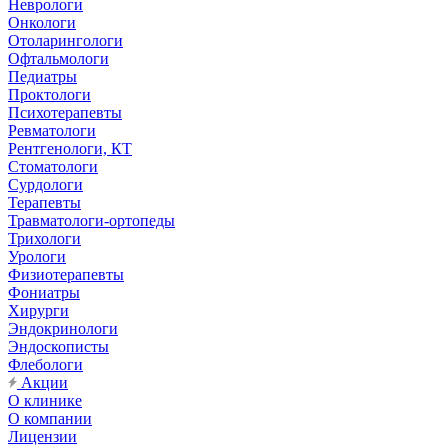
Неврологи
Онкологи
Отоларингологи
Офтальмологи
Педиатры
Проктологи
Психотерапевты
Ревматологи
Рентгенологи, КТ
Стоматологи
Сурдологи
Терапевты
Травматологи-ортопеды
Трихологи
Урологи
Физиотерапевты
Фониатры
Хирурги
Эндокринологи
Эндоскописты
Флебологи
Акции
О клинике
О компании
Лицензии