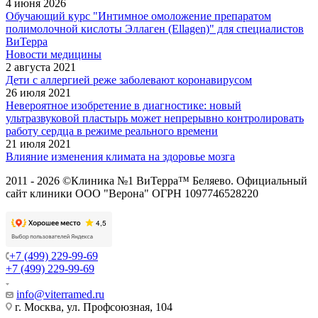
4 июня 2026
Обучающий курс "Интимное омоложение препаратом
полимолочной кислоты Эллаген (Ellagen)" для специалистов
ВиТерра
Новости медицины
2 августа 2021
Дети с аллергией реже заболевают коронавирусом
26 июля 2021
Невероятное изобретение в диагностике: новый
ультразвуковой пластырь может непрерывно контролировать
работу сердца в режиме реального времени
21 июля 2021
Влияние изменения климата на здоровье мозга
2011 - 2026 ©Клиника №1 ВиТерра™ Беляево. Официальный
сайт клиники ООО "Верона" ОГРН 1097746528220
+7 (499) 229-99-69
+7 (499) 229-99-69
info@viterramed.ru
г. Москва, ул. Профсоюзная, 104