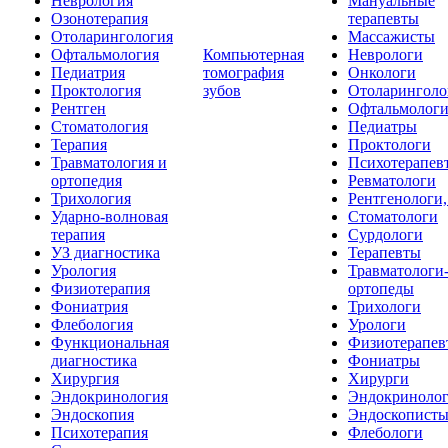
Неврология
Мануальные
Озонотерапия
терапевты
Отоларингология
Массажисты
Офтальмология
Компьютерная
Неврологи
Педиатрия
томография
Онкологи
Проктология
зубов
Отоларинголо
Рентген
Офтальмолог
Стоматология
Педиатры
Терапия
Проктологи
Травматология и
Психотерапев
ортопедия
Ревматологи
Трихология
Рентгенологи
Ударно-волновая
Стоматологи
терапия
Сурдологи
УЗ диагностика
Терапевты
Урология
Травматологи
Физиотерапия
ортопеды
Фониатрия
Трихологи
Флебология
Урологи
Функциональная
Физиотерапев
диагностика
Фониатры
Хирургия
Хирурги
Эндокринология
Эндокриноло
Эндоскопия
Эндоскопист
Психотерапия
Флебологи