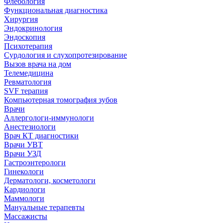
Флебология
Функциональная диагностика
Хирургия
Эндокринология
Эндоскопия
Психотерапия
Сурдология и слухопротезирование
Вызов врача на дом
Телемедицина
Ревматология
SVF терапия
Компьютерная томография зубов
Врачи
Аллергологи-иммунологи
Анестезиологи
Врач КТ диагностики
Врачи УВТ
Врачи УЗД
Гастроэнтерологи
Гинекологи
Дерматологи, косметологи
Кардиологи
Маммологи
Мануальные терапевты
Массажисты