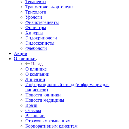
Терапевты
Травматологи-ортопеды
Трихологи
Урологи
Физиотерапевты
Фониатры
Хирурги
Эндокринологи
Эндоскописты
Флебологи
Акции
О клинике
Назад
О клинике
О компании
Лицензии
Информационный стенд (информация для
пациентов)
Новости клиники
Новости медицины
Врачи
Отзывы
Вакансии
Страховым компаниям
Корпоративным клиентам