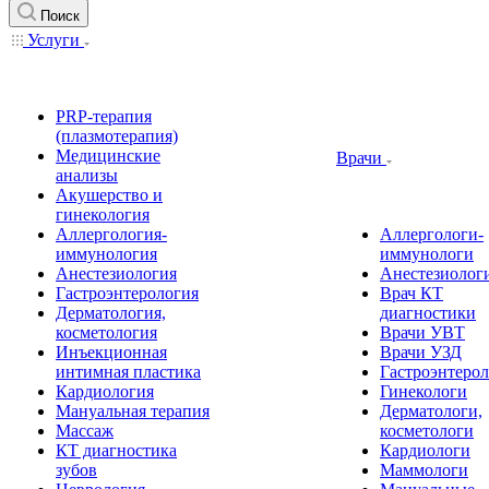
Поиск
Услуги
PRP-терапия
(плазмотерапия)
Медицинские
Врачи
анализы
Акушерство и
гинекология
Аллергология-
Аллергологи-
иммунология
иммунологи
Анестезиология
Анестезиолог
Гастроэнтерология
Врач КТ
Дерматология,
диагностики
косметология
Врачи УВТ
Инъекционная
Врачи УЗД
интимная пластика
Гастроэнтеро
Кардиология
Гинекологи
Мануальная терапия
Дерматологи,
Массаж
косметологи
КТ диагностика
Кардиологи
зубов
Маммологи