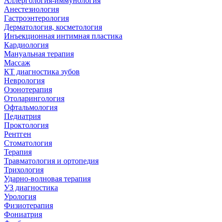
Аллергология-иммунология
Анестезиология
Гастроэнтерология
Дерматология, косметология
Инъекционная интимная пластика
Кардиология
Мануальная терапия
Массаж
КТ диагностика зубов
Неврология
Озонотерапия
Отоларингология
Офтальмология
Педиатрия
Проктология
Рентген
Стоматология
Терапия
Травматология и ортопедия
Трихология
Ударно-волновая терапия
УЗ диагностика
Урология
Физиотерапия
Фониатрия