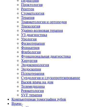
Педиатрия
Проктология
Рентген
Стоматология
Терапия
Травматология и ортопедия
Трихология
Ударно-волновая терапия
УЗ диагностика
Урология
Физиотерапия
Фониатрия
Флебология
Функциональная диагностика
Хирургия
Эндокринология
Эндоскопия
Психотерапия
Сурдология и слухопротезирование
Вызов врача на дом
Телемедицина
Ревматология
SVF терапия
Компьютерная томография зубов
Врачи