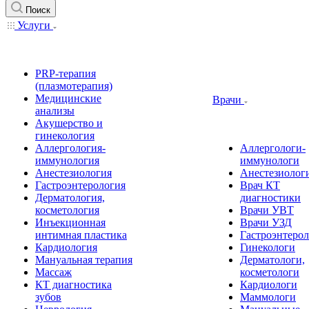
Поиск
Услуги
PRP-терапия
(плазмотерапия)
Медицинские
Врачи
анализы
Акушерство и
гинекология
Аллергология-
Аллергологи-
иммунология
иммунологи
Анестезиология
Анестезиолог
Гастроэнтерология
Врач КТ
Дерматология,
диагностики
косметология
Врачи УВТ
Инъекционная
Врачи УЗД
интимная пластика
Гастроэнтеро
Кардиология
Гинекологи
Мануальная терапия
Дерматологи,
Массаж
косметологи
КТ диагностика
Кардиологи
зубов
Маммологи