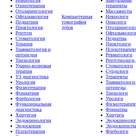
Неврология
Мануальные
Озонотерапия
терапевты
Отоларингология
Массажисты
Офтальмология
Компьютерная
Неврологи
Педиатрия
томография
Онкологи
Проктология
зубов
Отоларинголо
Рентген
Офтальмолог
Стоматология
Педиатры
Терапия
Проктологи
Травматология и
Психотерапев
ортопедия
Ревматологи
Трихология
Рентгенологи
Ударно-волновая
Стоматологи
терапия
Сурдологи
УЗ диагностика
Терапевты
Урология
Травматологи
Физиотерапия
ортопеды
Фониатрия
Трихологи
Флебология
Урологи
Функциональная
Физиотерапев
диагностика
Фониатры
Хирургия
Хирурги
Эндокринология
Эндокриноло
Эндоскопия
Эндоскопист
Психотерапия
Флебологи