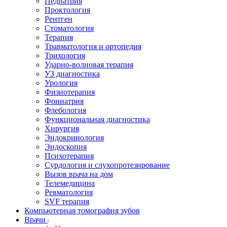
Педиатрия
Проктология
Рентген
Стоматология
Терапия
Травматология и ортопедия
Трихология
Ударно-волновая терапия
УЗ диагностика
Урология
Физиотерапия
Фониатрия
Флебология
Функциональная диагностика
Хирургия
Эндокринология
Эндоскопия
Психотерапия
Сурдология и слухопротезирование
Вызов врача на дом
Телемедицина
Ревматология
SVF терапия
Компьютерная томография зубов
Врачи