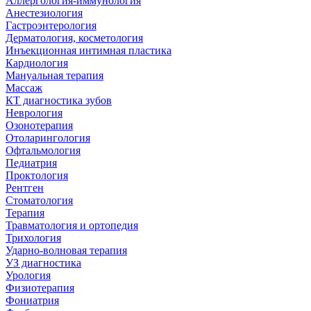
Аллергология-иммунология
Анестезиология
Гастроэнтерология
Дерматология, косметология
Инъекционная интимная пластика
Кардиология
Мануальная терапия
Массаж
КТ диагностика зубов
Неврология
Озонотерапия
Отоларингология
Офтальмология
Педиатрия
Проктология
Рентген
Стоматология
Терапия
Травматология и ортопедия
Трихология
Ударно-волновая терапия
УЗ диагностика
Урология
Физиотерапия
Фониатрия