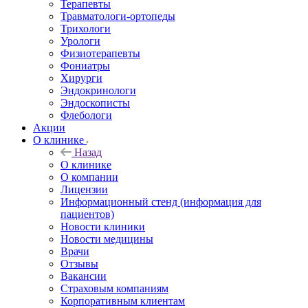
Терапевты
Травматологи-ортопеды
Трихологи
Урологи
Физиотерапевты
Фониатры
Хирурги
Эндокринологи
Эндоскописты
Флебологи
Акции
О клинике
Назад
О клинике
О компании
Лицензии
Информационный стенд (информация для
пациентов)
Новости клиники
Новости медицины
Врачи
Отзывы
Вакансии
Страховым компаниям
Корпоративным клиентам