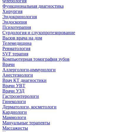
Флебология
Функциональная диагностика
Хирургия
Эндокринология
Эндоскопия
Психотерапия
Сурдология и слухопротезирование
Вызов врача на дом
Телемедицина
Ревматология
SVF терапия
Компьютерная томография зубов
Врачи
Аллергологи-иммунологи
Анестезиологи
Врач КТ диагностики
Врачи УВТ
Врачи УЗД
Гастроэнтерологи
Гинекологи
Дерматологи, косметологи
Кардиологи
Маммологи
Мануальные терапевты
Массажисты