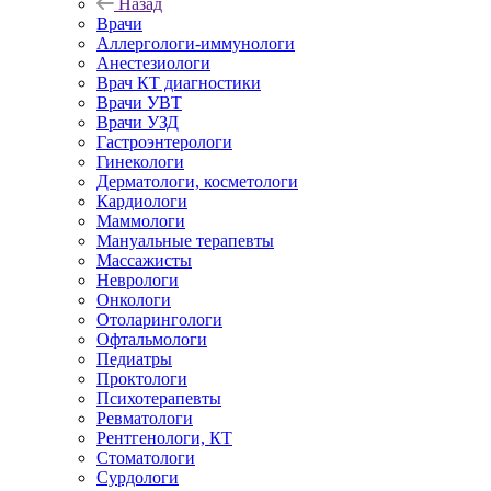
Назад
Врачи
Аллергологи-иммунологи
Анестезиологи
Врач КТ диагностики
Врачи УВТ
Врачи УЗД
Гастроэнтерологи
Гинекологи
Дерматологи, косметологи
Кардиологи
Маммологи
Мануальные терапевты
Массажисты
Неврологи
Онкологи
Отоларингологи
Офтальмологи
Педиатры
Проктологи
Психотерапевты
Ревматологи
Рентгенологи, КТ
Стоматологи
Сурдологи