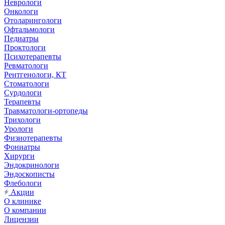
Неврологи
Онкологи
Отоларингологи
Офтальмологи
Педиатры
Проктологи
Психотерапевты
Ревматологи
Рентгенологи, КТ
Стоматологи
Сурдологи
Терапевты
Травматологи-ортопеды
Трихологи
Урологи
Физиотерапевты
Фониатры
Хирурги
Эндокринологи
Эндоскописты
Флебологи
Акции
О клинике
О компании
Лицензии