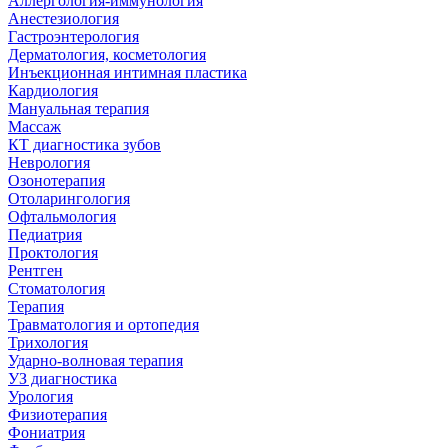
Аллергология-иммунология
Анестезиология
Гастроэнтерология
Дерматология, косметология
Инъекционная интимная пластика
Кардиология
Мануальная терапия
Массаж
КТ диагностика зубов
Неврология
Озонотерапия
Отоларингология
Офтальмология
Педиатрия
Проктология
Рентген
Стоматология
Терапия
Травматология и ортопедия
Трихология
Ударно-волновая терапия
УЗ диагностика
Урология
Физиотерапия
Фониатрия