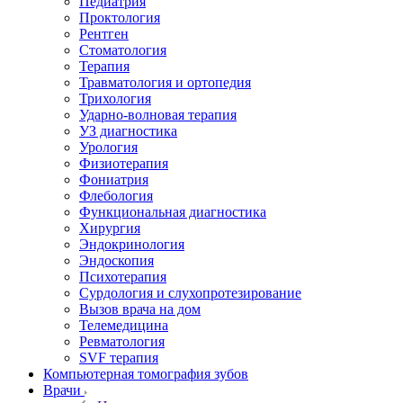
Педиатрия
Проктология
Рентген
Стоматология
Терапия
Травматология и ортопедия
Трихология
Ударно-волновая терапия
УЗ диагностика
Урология
Физиотерапия
Фониатрия
Флебология
Функциональная диагностика
Хирургия
Эндокринология
Эндоскопия
Психотерапия
Сурдология и слухопротезирование
Вызов врача на дом
Телемедицина
Ревматология
SVF терапия
Компьютерная томография зубов
Врачи