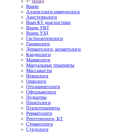
Назад
Врачи
Аллергологи-иммунологи
Анестезиологи
Врач КТ диагностики
Врачи УВТ
Врачи УЗД
Гастроэнтерологи
Гинекологи
Дерматологи, косметологи
Кардиологи
Маммологи
Мануальные терапевты
Массажисты
Неврологи
Онкологи
Отоларингологи
Офтальмологи
Педиатры
Проктологи
Психотерапевты
Ревматологи
Рентгенологи, КТ
Стоматологи
Сурдологи