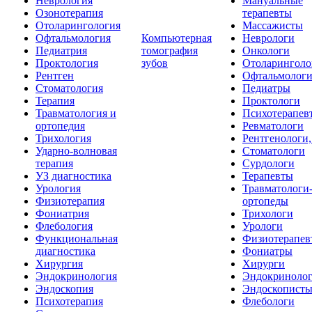
Неврология
Мануальные
Озонотерапия
терапевты
Отоларингология
Массажисты
Офтальмология
Компьютерная
Неврологи
Педиатрия
томография
Онкологи
Проктология
зубов
Отоларинголо
Рентген
Офтальмолог
Стоматология
Педиатры
Терапия
Проктологи
Травматология и
Психотерапев
ортопедия
Ревматологи
Трихология
Рентгенологи
Ударно-волновая
Стоматологи
терапия
Сурдологи
УЗ диагностика
Терапевты
Урология
Травматологи
Физиотерапия
ортопеды
Фониатрия
Трихологи
Флебология
Урологи
Функциональная
Физиотерапев
диагностика
Фониатры
Хирургия
Хирурги
Эндокринология
Эндокриноло
Эндоскопия
Эндоскопист
Психотерапия
Флебологи