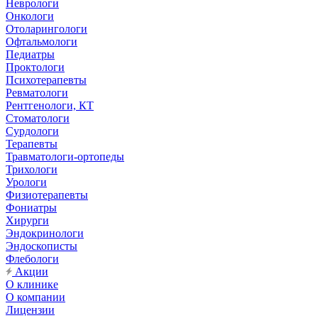
Неврологи
Онкологи
Отоларингологи
Офтальмологи
Педиатры
Проктологи
Психотерапевты
Ревматологи
Рентгенологи, КТ
Стоматологи
Сурдологи
Терапевты
Травматологи-ортопеды
Трихологи
Урологи
Физиотерапевты
Фониатры
Хирурги
Эндокринологи
Эндоскописты
Флебологи
Акции
О клинике
О компании
Лицензии