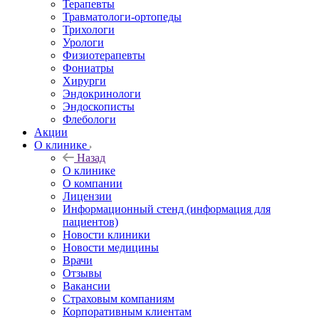
Терапевты
Травматологи-ортопеды
Трихологи
Урологи
Физиотерапевты
Фониатры
Хирурги
Эндокринологи
Эндоскописты
Флебологи
Акции
О клинике
Назад
О клинике
О компании
Лицензии
Информационный стенд (информация для
пациентов)
Новости клиники
Новости медицины
Врачи
Отзывы
Вакансии
Страховым компаниям
Корпоративным клиентам