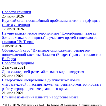
Новости клиники
25 июня 2026
Круглый стол, посвящённый проблемам анемии и дефицита
железа у женщин
17 июня 2026
Научно-практическое мероприятие "Коморбидная тазовая
боль: тактика клинициста" с участием врачей-гинекологов
клиники "ВиТерра"
4 июня 2026
Обучающий курс "Интимное омоложение препаратом
полимолочной кислоты Эллаген (Ellagen)" для специалистов
ВиТерра
Новости медицины
2 августа 2021
Дети с аллергией реже заболевают коронавирусом
26 июля 2021
Невероятное изобретение в диагностике: новый
ультразвуковой пластырь может непрерывно контролировать
работу сердца в режиме реального времени
21 июля 2021
Влияние изменения климата на здоровье мозга
2011 - 2026 ©Клиника №1 ВиТерра™ Беляево. Официальный