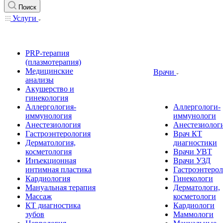
Поиск
Услуги
PRP-терапия
(плазмотерапия)
Медицинские
Врачи
анализы
Акушерство и
гинекология
Аллергология-
Аллергологи-
иммунология
иммунологи
Анестезиология
Анестезиолог
Гастроэнтерология
Врач КТ
Дерматология,
диагностики
косметология
Врачи УВТ
Инъекционная
Врачи УЗД
интимная пластика
Гастроэнтеро
Кардиология
Гинекологи
Мануальная терапия
Дерматологи,
Массаж
косметологи
КТ диагностика
Кардиологи
зубов
Маммологи