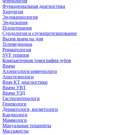
Флебология
Функциональная диагностика
Хирургия
Эндокринология
Эндоскопия
Психотерапия
Сурдология и слухопротезирование
Вызов врача на дом
Телемедицина
Ревматология
SVF терапия
Компьютерная томография зубов
Врачи
Аллергологи-иммунологи
Анестезиологи
Врач КТ диагностики
Врачи УВТ
Врачи УЗД
Гастроэнтерологи
Гинекологи
Дерматологи, косметологи
Кардиологи
Маммологи
Мануальные терапевты
Массажисты