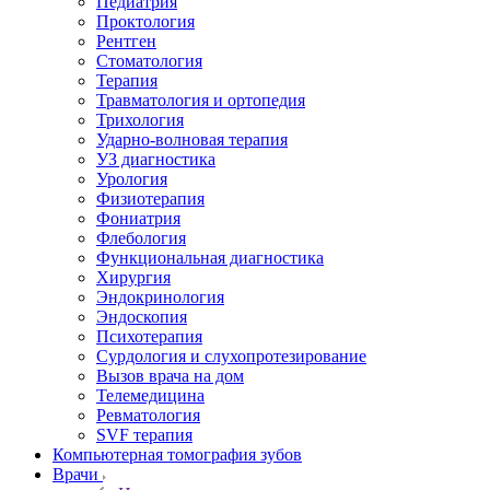
Педиатрия
Проктология
Рентген
Стоматология
Терапия
Травматология и ортопедия
Трихология
Ударно-волновая терапия
УЗ диагностика
Урология
Физиотерапия
Фониатрия
Флебология
Функциональная диагностика
Хирургия
Эндокринология
Эндоскопия
Психотерапия
Сурдология и слухопротезирование
Вызов врача на дом
Телемедицина
Ревматология
SVF терапия
Компьютерная томография зубов
Врачи