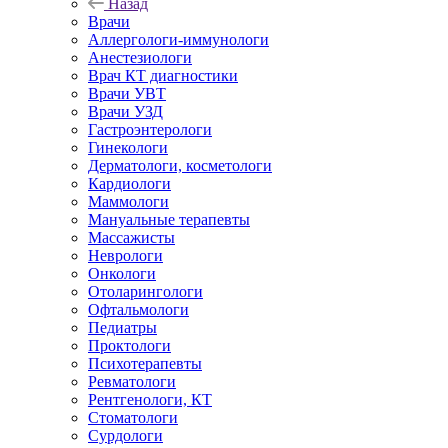
Назад
Врачи
Аллергологи-иммунологи
Анестезиологи
Врач КТ диагностики
Врачи УВТ
Врачи УЗД
Гастроэнтерологи
Гинекологи
Дерматологи, косметологи
Кардиологи
Маммологи
Мануальные терапевты
Массажисты
Неврологи
Онкологи
Отоларингологи
Офтальмологи
Педиатры
Проктологи
Психотерапевты
Ревматологи
Рентгенологи, КТ
Стоматологи
Сурдологи