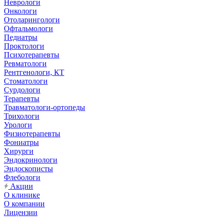
Неврологи
Онкологи
Отоларингологи
Офтальмологи
Педиатры
Проктологи
Психотерапевты
Ревматологи
Рентгенологи, КТ
Стоматологи
Сурдологи
Терапевты
Травматологи-ортопеды
Трихологи
Урологи
Физиотерапевты
Фониатры
Хирурги
Эндокринологи
Эндоскописты
Флебологи
Акции
О клинике
О компании
Лицензии