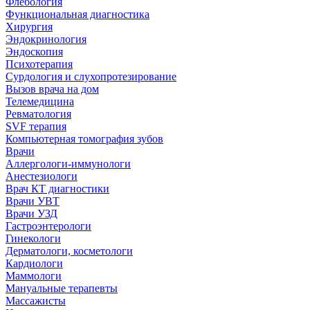
Флебология
Функциональная диагностика
Хирургия
Эндокринология
Эндоскопия
Психотерапия
Сурдология и слухопротезирование
Вызов врача на дом
Телемедицина
Ревматология
SVF терапия
Компьютерная томография зубов
Врачи
Аллергологи-иммунологи
Анестезиологи
Врач КТ диагностики
Врачи УВТ
Врачи УЗД
Гастроэнтерологи
Гинекологи
Дерматологи, косметологи
Кардиологи
Маммологи
Мануальные терапевты
Массажисты