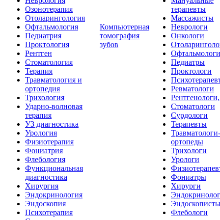
Неврология
Мануальные
Озонотерапия
терапевты
Отоларингология
Массажисты
Офтальмология
Компьютерная
Неврологи
Педиатрия
томография
Онкологи
Проктология
зубов
Отоларинголо
Рентген
Офтальмолог
Стоматология
Педиатры
Терапия
Проктологи
Травматология и
Психотерапев
ортопедия
Ревматологи
Трихология
Рентгенологи
Ударно-волновая
Стоматологи
терапия
Сурдологи
УЗ диагностика
Терапевты
Урология
Травматологи
Физиотерапия
ортопеды
Фониатрия
Трихологи
Флебология
Урологи
Функциональная
Физиотерапев
диагностика
Фониатры
Хирургия
Хирурги
Эндокринология
Эндокриноло
Эндоскопия
Эндоскопист
Психотерапия
Флебологи