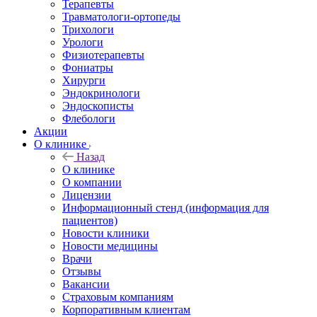
Терапевты
Травматологи-ортопеды
Трихологи
Урологи
Физиотерапевты
Фониатры
Хирурги
Эндокринологи
Эндоскописты
Флебологи
Акции
О клинике
Назад
О клинике
О компании
Лицензии
Информационный стенд (информация для
пациентов)
Новости клиники
Новости медицины
Врачи
Отзывы
Вакансии
Страховым компаниям
Корпоративным клиентам