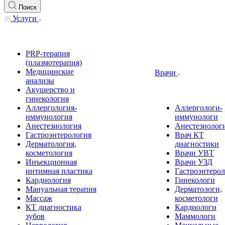
Поиск
Услуги
PRP-терапия
(плазмотерапия)
Медицинские
Врачи
анализы
Акушерство и
гинекология
Аллергология-
Аллергологи-
иммунология
иммунологи
Анестезиология
Анестезиолог
Гастроэнтерология
Врач КТ
Дерматология,
диагностики
косметология
Врачи УВТ
Инъекционная
Врачи УЗД
интимная пластика
Гастроэнтеро
Кардиология
Гинекологи
Мануальная терапия
Дерматологи,
Массаж
косметологи
КТ диагностика
Кардиологи
зубов
Маммологи