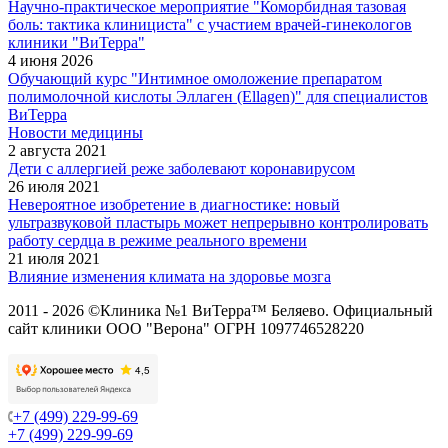
Научно-практическое мероприятие "Коморбидная тазовая
боль: тактика клинициста" с участием врачей-гинекологов
клиники "ВиТерра"
4 июня 2026
Обучающий курс "Интимное омоложение препаратом
полимолочной кислоты Эллаген (Ellagen)" для специалистов
ВиТерра
Новости медицины
2 августа 2021
Дети с аллергией реже заболевают коронавирусом
26 июля 2021
Невероятное изобретение в диагностике: новый
ультразвуковой пластырь может непрерывно контролировать
работу сердца в режиме реального времени
21 июля 2021
Влияние изменения климата на здоровье мозга
2011 - 2026 ©Клиника №1 ВиТерра™ Беляево. Официальный
сайт клиники ООО "Верона" ОГРН 1097746528220
+7 (499) 229-99-69
+7 (499) 229-99-69