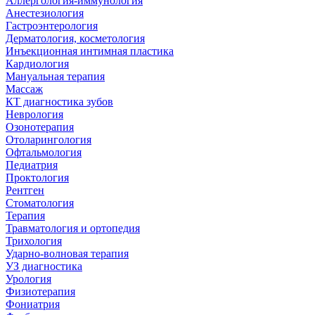
Аллергология-иммунология
Анестезиология
Гастроэнтерология
Дерматология, косметология
Инъекционная интимная пластика
Кардиология
Мануальная терапия
Массаж
КТ диагностика зубов
Неврология
Озонотерапия
Отоларингология
Офтальмология
Педиатрия
Проктология
Рентген
Стоматология
Терапия
Травматология и ортопедия
Трихология
Ударно-волновая терапия
УЗ диагностика
Урология
Физиотерапия
Фониатрия