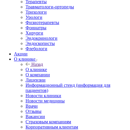
Терапевты
Травматологи-ортопеды
Трихологи
Урологи
Физиотерапевты
Фониатры
Хирурги
Эндокринологи
Эндоскописты
Флебологи
Акции
О клинике
Назад
О клинике
О компании
Лицензии
Информационный стенд (информация для
пациентов)
Новости клиники
Новости медицины
Врачи
Отзывы
Вакансии
Страховым компаниям
Корпоративным клиентам