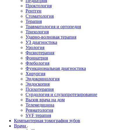
Педиатрия
Проктология
Рентген
Стоматология
Терапия
Травматология и ортопедия
Трихология
Ударно-волновая терапия
УЗ диагностика
Урология
Физиотерапия
Фониатрия
Флебология
Функциональная диагностика
Хирургия
Эндокринология
Эндоскопия
Психотерапия
Сурдология и слухопротезирование
Вызов врача на дом
Телемедицина
Ревматология
SVF терапия
Компьютерная томография зубов
Врачи