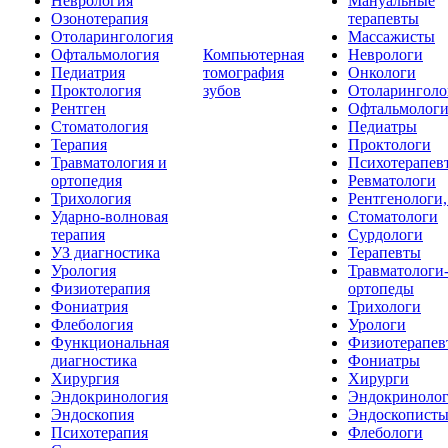
Неврология
Мануальные
Озонотерапия
терапевты
Отоларингология
Массажисты
Офтальмология
Компьютерная
Неврологи
Педиатрия
томография
Онкологи
Проктология
зубов
Отоларинголо
Рентген
Офтальмолог
Стоматология
Педиатры
Терапия
Проктологи
Травматология и
Психотерапев
ортопедия
Ревматологи
Трихология
Рентгенологи
Ударно-волновая
Стоматологи
терапия
Сурдологи
УЗ диагностика
Терапевты
Урология
Травматологи
Физиотерапия
ортопеды
Фониатрия
Трихологи
Флебология
Урологи
Функциональная
Физиотерапев
диагностика
Фониатры
Хирургия
Хирурги
Эндокринология
Эндокриноло
Эндоскопия
Эндоскопист
Психотерапия
Флебологи