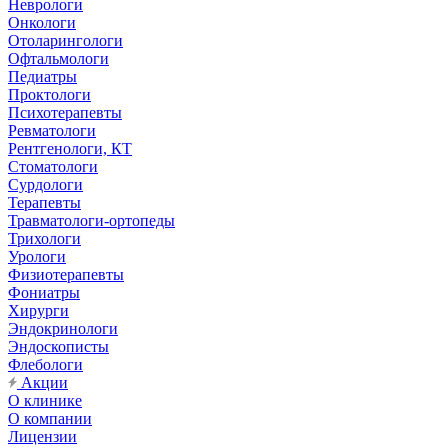
Неврологи
Онкологи
Отоларингологи
Офтальмологи
Педиатры
Проктологи
Психотерапевты
Ревматологи
Рентгенологи, КТ
Стоматологи
Сурдологи
Терапевты
Травматологи-ортопеды
Трихологи
Урологи
Физиотерапевты
Фониатры
Хирурги
Эндокринологи
Эндоскописты
Флебологи
Акции
О клинике
О компании
Лицензии