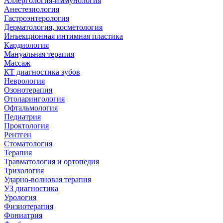
Аллергология-иммунология
Анестезиология
Гастроэнтерология
Дерматология, косметология
Инъекционная интимная пластика
Кардиология
Мануальная терапия
Массаж
КТ диагностика зубов
Неврология
Озонотерапия
Отоларингология
Офтальмология
Педиатрия
Проктология
Рентген
Стоматология
Терапия
Травматология и ортопедия
Трихология
Ударно-волновая терапия
УЗ диагностика
Урология
Физиотерапия
Фониатрия