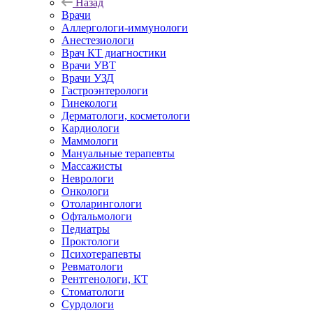
Назад
Врачи
Аллергологи-иммунологи
Анестезиологи
Врач КТ диагностики
Врачи УВТ
Врачи УЗД
Гастроэнтерологи
Гинекологи
Дерматологи, косметологи
Кардиологи
Маммологи
Мануальные терапевты
Массажисты
Неврологи
Онкологи
Отоларингологи
Офтальмологи
Педиатры
Проктологи
Психотерапевты
Ревматологи
Рентгенологи, КТ
Стоматологи
Сурдологи