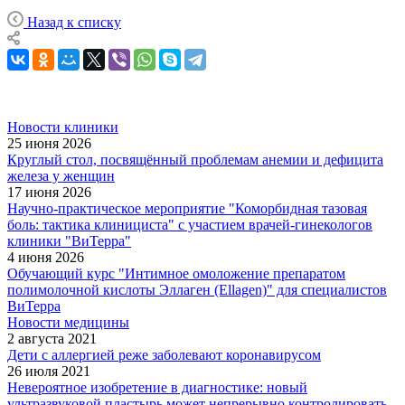
Назад к списку
Новости клиники
25 июня 2026
Круглый стол, посвящённый проблемам анемии и дефицита
железа у женщин
17 июня 2026
Научно-практическое мероприятие "Коморбидная тазовая
боль: тактика клинициста" с участием врачей-гинекологов
клиники "ВиТерра"
4 июня 2026
Обучающий курс "Интимное омоложение препаратом
полимолочной кислоты Эллаген (Ellagen)" для специалистов
ВиТерра
Новости медицины
2 августа 2021
Дети с аллергией реже заболевают коронавирусом
26 июля 2021
Невероятное изобретение в диагностике: новый
ультразвуковой пластырь может непрерывно контролировать