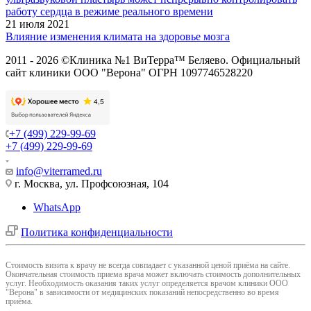
работу сердца в режиме реального времени
21 июля 2021
Влияние изменения климата на здоровье мозга
2011 - 2026 ©Клиника №1 ВиТерра™ Беляево. Официальный
сайт клиники ООО "Верона" ОГРН 1097746528220
+7 (499) 229-99-69
+7 (499) 229-99-69
info@viterramed.ru
г. Москва, ул. Профсоюзная, 104
WhatsApp
Политика конфиденциальности
Cтоимость визита к врачу не всегда совпадает с указанной ценой приёма на сайте.
Окончательная стоимость приема врача может включать стоимость дополнительных
услуг. Необходимость оказания таких услуг определяется врачом клиники ООО
"Верона" в зависимости от медицинских показаний непосредственно во время
приёма.