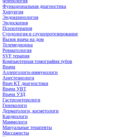
Флебология
Функциональная диагностика
Хирургия
Эндокринология
Эндоскопия
Психотерапия
Сурдология и слухопротезирование
Вызов врача на дом
Телемедицина
Ревматология
SVF терапия
Компьютерная томография зубов
Врачи
Аллергологи-иммунологи
Анестезиологи
Врач КТ диагностики
Врачи УВТ
Врачи УЗД
Гастроэнтерологи
Гинекологи
Дерматологи, косметологи
Кардиологи
Маммологи
Мануальные терапевты
Массажисты