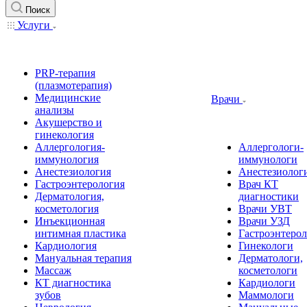
Поиск
Услуги
PRP-терапия
(плазмотерапия)
Медицинские
Врачи
анализы
Акушерство и
гинекология
Аллергология-
Аллергологи-
иммунология
иммунологи
Анестезиология
Анестезиолог
Гастроэнтерология
Врач КТ
Дерматология,
диагностики
косметология
Врачи УВТ
Инъекционная
Врачи УЗД
интимная пластика
Гастроэнтеро
Кардиология
Гинекологи
Мануальная терапия
Дерматологи,
Массаж
косметологи
КТ диагностика
Кардиологи
зубов
Маммологи