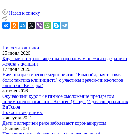
Назад к списку
Новости клиники
25 июня 2026
Круглый стол, посвящённый проблемам анемии и дефицита
железа у женщин
17 июня 2026
Научно-практическое мероприятие "Коморбидная тазовая
боль: тактика клинициста" с участием врачей-гинекологов
клиники "ВиТерра"
4 июня 2026
Обучающий курс "Интимное омоложение препаратом
полимолочной кислоты Эллаген (Ellagen)" для специалистов
ВиТерра
Новости медицины
2 августа 2021
Дети с аллергией реже заболевают коронавирусом
26 июля 2021
Невероятное изобретение в диагностике: новый