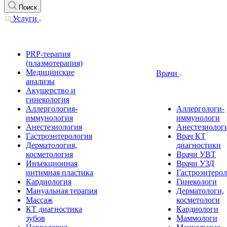
Поиск
Услуги
PRP-терапия
(плазмотерапия)
Медицинские
Врачи
анализы
Акушерство и
гинекология
Аллергология-
Аллергологи-
иммунология
иммунологи
Анестезиология
Анестезиолог
Гастроэнтерология
Врач КТ
Дерматология,
диагностики
косметология
Врачи УВТ
Инъекционная
Врачи УЗД
интимная пластика
Гастроэнтеро
Кардиология
Гинекологи
Мануальная терапия
Дерматологи,
Массаж
косметологи
КТ диагностика
Кардиологи
зубов
Маммологи