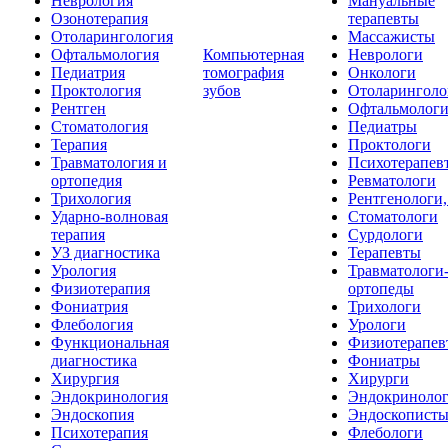
Неврология
Мануальные
Озонотерапия
терапевты
Отоларингология
Массажисты
Офтальмология
Компьютерная
Неврологи
Педиатрия
томография
Онкологи
Проктология
зубов
Отоларинголо
Рентген
Офтальмолог
Стоматология
Педиатры
Терапия
Проктологи
Травматология и
Психотерапев
ортопедия
Ревматологи
Трихология
Рентгенологи
Ударно-волновая
Стоматологи
терапия
Сурдологи
УЗ диагностика
Терапевты
Урология
Травматологи
Физиотерапия
ортопеды
Фониатрия
Трихологи
Флебология
Урологи
Функциональная
Физиотерапев
диагностика
Фониатры
Хирургия
Хирурги
Эндокринология
Эндокриноло
Эндоскопия
Эндоскопист
Психотерапия
Флебологи