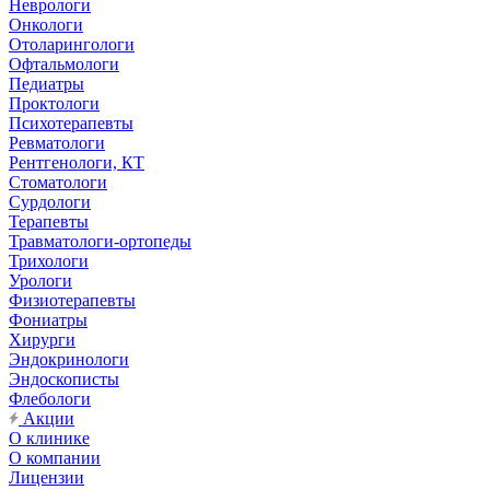
Неврологи
Онкологи
Отоларингологи
Офтальмологи
Педиатры
Проктологи
Психотерапевты
Ревматологи
Рентгенологи, КТ
Стоматологи
Сурдологи
Терапевты
Травматологи-ортопеды
Трихологи
Урологи
Физиотерапевты
Фониатры
Хирурги
Эндокринологи
Эндоскописты
Флебологи
Акции
О клинике
О компании
Лицензии