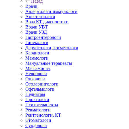
Назад
Врачи
Аллергологи-иммунологи
Анестезиологи
Врач КТ диагностики
Врачи УВТ
Врачи УЗД
Гастроэнтерологи
Гинекологи
Дерматологи, косметологи
Кардиологи
Маммологи
Мануальные терапевты
Массажисты
Неврологи
Онкологи
Отоларингологи
Офтальмологи
Педиатры
Проктологи
Психотерапевты
Ревматологи
Рентгенологи, КТ
Стоматологи
Сурдологи