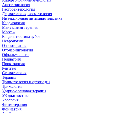
Аллергология-иммунология
Анестезиология
Гастроэнтерология
Дерматология, косметология
Инъекционная интимная пластика
Кардиология
Мануальная терапия
Массаж
КТ диагностика зубов
Неврология
Озонотерапия
Отоларингология
Офтальмология
Педиатрия
Проктология
Рентген
Стоматология
Терапия
Травматология и ортопедия
Трихология
Ударно-волновая терапия
УЗ диагностика
Урология
Физиотерапия
Фониатрия