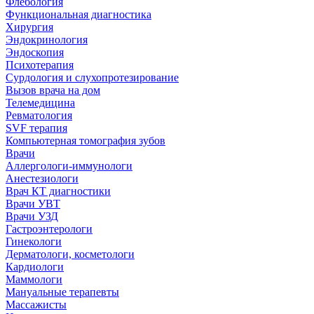
Флебология
Функциональная диагностика
Хирургия
Эндокринология
Эндоскопия
Психотерапия
Сурдология и слухопротезирование
Вызов врача на дом
Телемедицина
Ревматология
SVF терапия
Компьютерная томография зубов
Врачи
Аллергологи-иммунологи
Анестезиологи
Врач КТ диагностики
Врачи УВТ
Врачи УЗД
Гастроэнтерологи
Гинекологи
Дерматологи, косметологи
Кардиологи
Маммологи
Мануальные терапевты
Массажисты