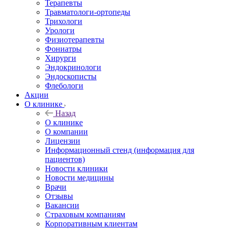
Терапевты
Травматологи-ортопеды
Трихологи
Урологи
Физиотерапевты
Фониатры
Хирурги
Эндокринологи
Эндоскописты
Флебологи
Акции
О клинике
Назад
О клинике
О компании
Лицензии
Информационный стенд (информация для
пациентов)
Новости клиники
Новости медицины
Врачи
Отзывы
Вакансии
Страховым компаниям
Корпоративным клиентам