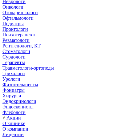
Неврологи
Онкологи
Отоларингологи
Офтальмологи
Педиатры
Проктологи
Психотерапевты
Ревматологи
Рентгенологи, КТ
Стоматологи
Сурдологи
Терапевты
Травматологи-ортопеды
Трихологи
Урологи
Физиотерапевты
Фониатры
Хирурги
Эндокринологи
Эндоскописты
Флебологи
Акции
О клинике
О компании
Лицензии