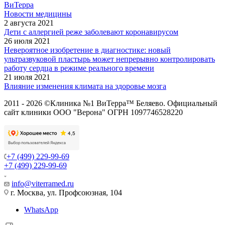
ВиТерра
Новости медицины
2 августа 2021
Дети с аллергией реже заболевают коронавирусом
26 июля 2021
Невероятное изобретение в диагностике: новый
ультразвуковой пластырь может непрерывно контролировать
работу сердца в режиме реального времени
21 июля 2021
Влияние изменения климата на здоровье мозга
2011 - 2026 ©Клиника №1 ВиТерра™ Беляево. Официальный
сайт клиники ООО "Верона" ОГРН 1097746528220
+7 (499) 229-99-69
+7 (499) 229-99-69
info@viterramed.ru
г. Москва, ул. Профсоюзная, 104
WhatsApp