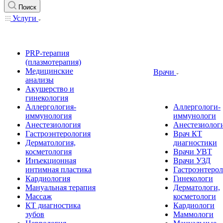
Поиск
Услуги
PRP-терапия
(плазмотерапия)
Медицинские
Врачи
анализы
Акушерство и
гинекология
Аллергология-
Аллергологи-
иммунология
иммунологи
Анестезиология
Анестезиолог
Гастроэнтерология
Врач КТ
Дерматология,
диагностики
косметология
Врачи УВТ
Инъекционная
Врачи УЗД
интимная пластика
Гастроэнтеро
Кардиология
Гинекологи
Мануальная терапия
Дерматологи,
Массаж
косметологи
КТ диагностика
Кардиологи
зубов
Маммологи