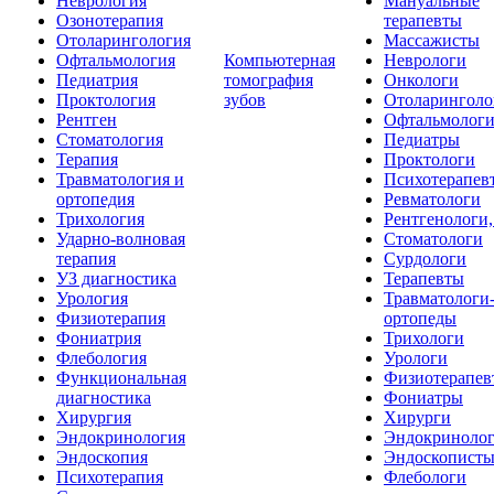
Неврология
Мануальные
Озонотерапия
терапевты
Отоларингология
Массажисты
Офтальмология
Компьютерная
Неврологи
Педиатрия
томография
Онкологи
Проктология
зубов
Отоларинголо
Рентген
Офтальмолог
Стоматология
Педиатры
Терапия
Проктологи
Травматология и
Психотерапев
ортопедия
Ревматологи
Трихология
Рентгенологи
Ударно-волновая
Стоматологи
терапия
Сурдологи
УЗ диагностика
Терапевты
Урология
Травматологи
Физиотерапия
ортопеды
Фониатрия
Трихологи
Флебология
Урологи
Функциональная
Физиотерапев
диагностика
Фониатры
Хирургия
Хирурги
Эндокринология
Эндокриноло
Эндоскопия
Эндоскопист
Психотерапия
Флебологи