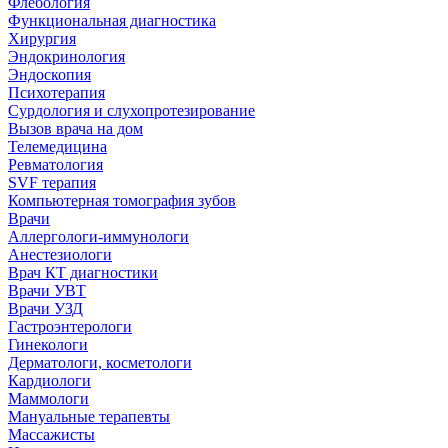
Флебология
Функциональная диагностика
Хирургия
Эндокринология
Эндоскопия
Психотерапия
Сурдология и слухопротезирование
Вызов врача на дом
Телемедицина
Ревматология
SVF терапия
Компьютерная томография зубов
Врачи
Аллергологи-иммунологи
Анестезиологи
Врач КТ диагностики
Врачи УВТ
Врачи УЗД
Гастроэнтерологи
Гинекологи
Дерматологи, косметологи
Кардиологи
Маммологи
Мануальные терапевты
Массажисты