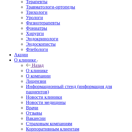
Терапевты
Травматологи-ортопеды
Трихологи
Урологи
Физиотерапевты
Фониатры
Хирурги
Эндокринологи
Эндоскописты
Флебологи
Акции
О клинике
Назад
О клинике
О компании
Лицензии
Информационный стенд (информация для
пациентов)
Новости клиники
Новости медицины
Врачи
Отзывы
Вакансии
Страховым компаниям
Корпоративным клиентам