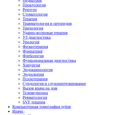
Педиатрия
Проктология
Рентген
Стоматология
Терапия
Травматология и ортопедия
Трихология
Ударно-волновая терапия
УЗ диагностика
Урология
Физиотерапия
Фониатрия
Флебология
Функциональная диагностика
Хирургия
Эндокринология
Эндоскопия
Психотерапия
Сурдология и слухопротезирование
Вызов врача на дом
Телемедицина
Ревматология
SVF терапия
Компьютерная томография зубов
Врачи