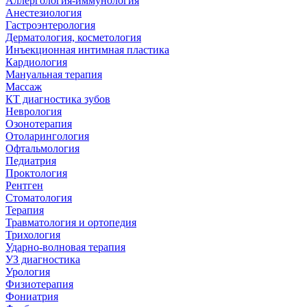
Аллергология-иммунология
Анестезиология
Гастроэнтерология
Дерматология, косметология
Инъекционная интимная пластика
Кардиология
Мануальная терапия
Массаж
КТ диагностика зубов
Неврология
Озонотерапия
Отоларингология
Офтальмология
Педиатрия
Проктология
Рентген
Стоматология
Терапия
Травматология и ортопедия
Трихология
Ударно-волновая терапия
УЗ диагностика
Урология
Физиотерапия
Фониатрия