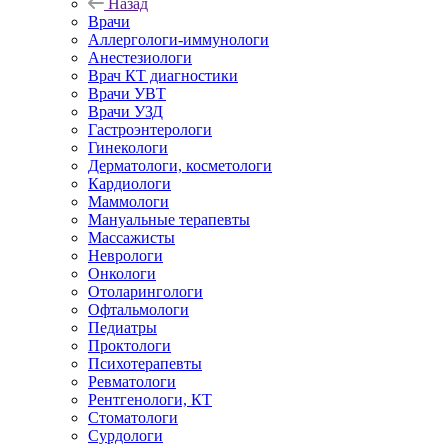
Назад
Врачи
Аллергологи-иммунологи
Анестезиологи
Врач КТ диагностики
Врачи УВТ
Врачи УЗД
Гастроэнтерологи
Гинекологи
Дерматологи, косметологи
Кардиологи
Маммологи
Мануальные терапевты
Массажисты
Неврологи
Онкологи
Отоларингологи
Офтальмологи
Педиатры
Проктологи
Психотерапевты
Ревматологи
Рентгенологи, КТ
Стоматологи
Сурдологи