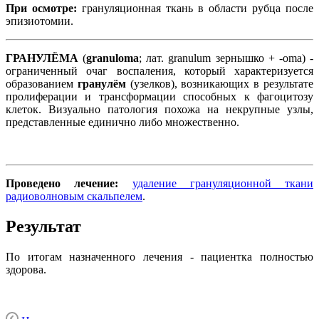
При осмотре:
грануляционная ткань в области рубца после
эпизиотомии.
ГРАНУЛЁМА
(
granuloma
; лат. granulum зернышко + -oma) -
ограниченный очаг воспаления, который характеризуется
образованием
гранулём
(узелков), возникающих в результате
пролиферации и трансформации способных к фагоцитозу
клеток. Визуально патология похожа на некрупные узлы,
представленные единично либо множественно.
Проведено лечение:
удаление грануляционной ткани
радиоволновым скальпелем
.
Результат
По итогам назначенного лечения - пациентка полностью
здорова.