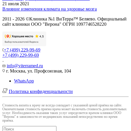
21 июля 2021
Влияние изменения климата на здоровье мозга
2011 - 2026 ©Клиника №1 ВиТерра™ Беляево. Официальный
сайт клиники ООО "Верона" ОГРН 1097746528220
+7 (499) 229-99-69
+7 (499) 229-99-69
info@viterramed.ru
г. Москва, ул. Профсоюзная, 104
WhatsApp
Политика конфиденциальности
Cтоимость визита к врачу не всегда совпадает с указанной ценой приёма на сайте.
Окончательная стоимость приема врача может включать стоимость дополнительных
услуг. Необходимость оказания таких услуг определяется врачом клиники ООО
"Верона" в зависимости от медицинских показаний непосредственно во время
приёма.