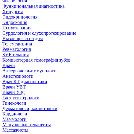
Флебология
Функциональная диагностика
Хирургия
Эндокринология
Эндоскопия
Психотерапия
Сурдология и слухопротезирование
Вызов врача на дом
Телемедицина
Ревматология
SVF терапия
Компьютерная томография зубов
Врачи
Аллергологи-иммунологи
Анестезиологи
Врач КТ диагностики
Врачи УВТ
Врачи УЗД
Гастроэнтерологи
Гинекологи
Дерматологи, косметологи
Кардиологи
Маммологи
Мануальные терапевты
Массажисты