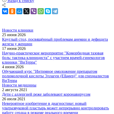
Назад к списку
Новости клиники
25 июня 2026
Круглый стол, посвящённый проблемам анемии и дефицита
железа у женщин
17 июня 2026
Научно-практическое мероприятие "Коморбидная тазовая
боль: тактика клинициста" с участием врачей-гинекологов
клиники "ВиТерра"
4 июня 2026
Обучающий курс "Интимное омоложение препаратом
полимолочной кислоты Эллаген (Ellagen)" для специалистов
ВиТерра
Новости медицины
2 августа 2021
Дети с аллергией реже заболевают коронавирусом
26 июля 2021
Невероятное изобретение в диагностике: новый
ультразвуковой пластырь может непрерывно контролировать
работу сердца в режиме реального времени