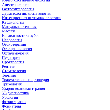
Аллергология-иммунология
Анестезиология
Гастроэнтерология
Дерматология, косметология
Инъекционная интимная пластика
Кардиология
Мануальная терапия
Массаж
КТ диагностика зубов
Неврология
Озонотерапия
Отоларингология
Офтальмология
Педиатрия
Проктология
Рентген
Стоматология
Терапия
Травматология и ортопедия
Трихология
Ударно-волновая терапия
УЗ диагностика
Урология
Физиотерапия
Фониатрия