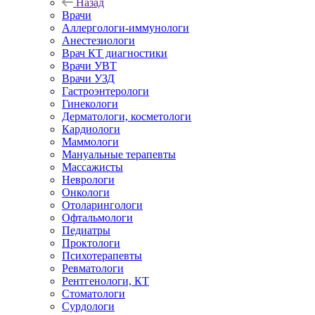
Назад
Врачи
Аллергологи-иммунологи
Анестезиологи
Врач КТ диагностики
Врачи УВТ
Врачи УЗД
Гастроэнтерологи
Гинекологи
Дерматологи, косметологи
Кардиологи
Маммологи
Мануальные терапевты
Массажисты
Неврологи
Онкологи
Отоларингологи
Офтальмологи
Педиатры
Проктологи
Психотерапевты
Ревматологи
Рентгенологи, КТ
Стоматологи
Сурдологи