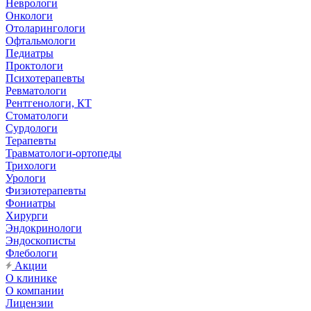
Неврологи
Онкологи
Отоларингологи
Офтальмологи
Педиатры
Проктологи
Психотерапевты
Ревматологи
Рентгенологи, КТ
Стоматологи
Сурдологи
Терапевты
Травматологи-ортопеды
Трихологи
Урологи
Физиотерапевты
Фониатры
Хирурги
Эндокринологи
Эндоскописты
Флебологи
Акции
О клинике
О компании
Лицензии