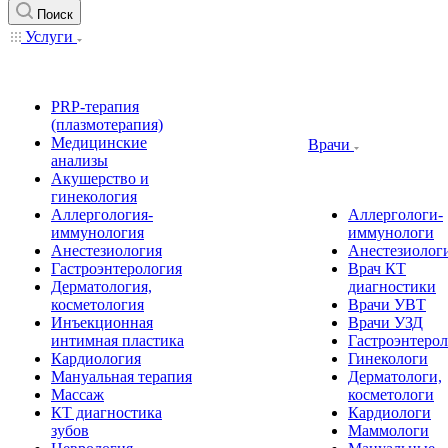
Поиск
Услуги
PRP-терапия
(плазмотерапия)
Медицинские
Врачи
анализы
Акушерство и
гинекология
Аллергология-
Аллергологи-
иммунология
иммунологи
Анестезиология
Анестезиолог
Гастроэнтерология
Врач КТ
Дерматология,
диагностики
косметология
Врачи УВТ
Инъекционная
Врачи УЗД
интимная пластика
Гастроэнтеро
Кардиология
Гинекологи
Мануальная терапия
Дерматологи,
Массаж
косметологи
КТ диагностика
Кардиологи
зубов
Маммологи