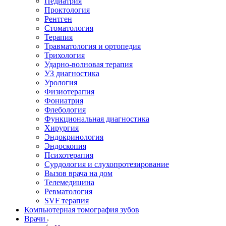
Педиатрия
Проктология
Рентген
Стоматология
Терапия
Травматология и ортопедия
Трихология
Ударно-волновая терапия
УЗ диагностика
Урология
Физиотерапия
Фониатрия
Флебология
Функциональная диагностика
Хирургия
Эндокринология
Эндоскопия
Психотерапия
Сурдология и слухопротезирование
Вызов врача на дом
Телемедицина
Ревматология
SVF терапия
Компьютерная томография зубов
Врачи