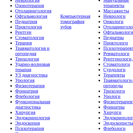
Неврология
Мануальные
Озонотерапия
терапевты
Отоларингология
Массажисты
Офтальмология
Компьютерная
Неврологи
Педиатрия
томография
Онкологи
Проктология
зубов
Отоларинголо
Рентген
Офтальмолог
Стоматология
Педиатры
Терапия
Проктологи
Травматология и
Психотерапев
ортопедия
Ревматологи
Трихология
Рентгенологи
Ударно-волновая
Стоматологи
терапия
Сурдологи
УЗ диагностика
Терапевты
Урология
Травматологи
Физиотерапия
ортопеды
Фониатрия
Трихологи
Флебология
Урологи
Функциональная
Физиотерапев
диагностика
Фониатры
Хирургия
Хирурги
Эндокринология
Эндокриноло
Эндоскопия
Эндоскопист
Психотерапия
Флебологи