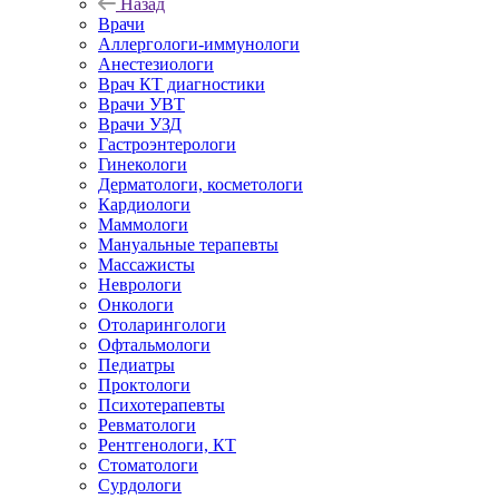
Назад
Врачи
Аллергологи-иммунологи
Анестезиологи
Врач КТ диагностики
Врачи УВТ
Врачи УЗД
Гастроэнтерологи
Гинекологи
Дерматологи, косметологи
Кардиологи
Маммологи
Мануальные терапевты
Массажисты
Неврологи
Онкологи
Отоларингологи
Офтальмологи
Педиатры
Проктологи
Психотерапевты
Ревматологи
Рентгенологи, КТ
Стоматологи
Сурдологи