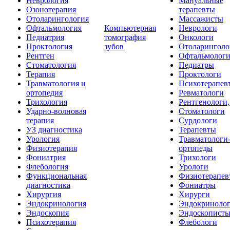
Неврология
Мануальные
Озонотерапия
терапевты
Отоларингология
Массажисты
Офтальмология
Компьютерная
Неврологи
Педиатрия
томография
Онкологи
Проктология
зубов
Отоларинголо
Рентген
Офтальмолог
Стоматология
Педиатры
Терапия
Проктологи
Травматология и
Психотерапев
ортопедия
Ревматологи
Трихология
Рентгенологи
Ударно-волновая
Стоматологи
терапия
Сурдологи
УЗ диагностика
Терапевты
Урология
Травматологи
Физиотерапия
ортопеды
Фониатрия
Трихологи
Флебология
Урологи
Функциональная
Физиотерапев
диагностика
Фониатры
Хирургия
Хирурги
Эндокринология
Эндокриноло
Эндоскопия
Эндоскопист
Психотерапия
Флебологи