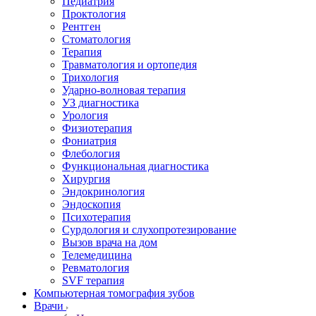
Педиатрия
Проктология
Рентген
Стоматология
Терапия
Травматология и ортопедия
Трихология
Ударно-волновая терапия
УЗ диагностика
Урология
Физиотерапия
Фониатрия
Флебология
Функциональная диагностика
Хирургия
Эндокринология
Эндоскопия
Психотерапия
Сурдология и слухопротезирование
Вызов врача на дом
Телемедицина
Ревматология
SVF терапия
Компьютерная томография зубов
Врачи