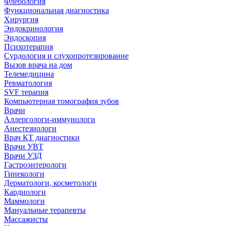
Флебология
Функциональная диагностика
Хирургия
Эндокринология
Эндоскопия
Психотерапия
Сурдология и слухопротезирование
Вызов врача на дом
Телемедицина
Ревматология
SVF терапия
Компьютерная томография зубов
Врачи
Аллергологи-иммунологи
Анестезиологи
Врач КТ диагностики
Врачи УВТ
Врачи УЗД
Гастроэнтерологи
Гинекологи
Дерматологи, косметологи
Кардиологи
Маммологи
Мануальные терапевты
Массажисты