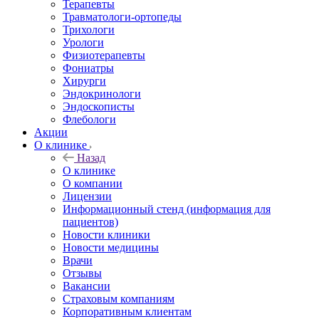
Терапевты
Травматологи-ортопеды
Трихологи
Урологи
Физиотерапевты
Фониатры
Хирурги
Эндокринологи
Эндоскописты
Флебологи
Акции
О клинике
Назад
О клинике
О компании
Лицензии
Информационный стенд (информация для
пациентов)
Новости клиники
Новости медицины
Врачи
Отзывы
Вакансии
Страховым компаниям
Корпоративным клиентам