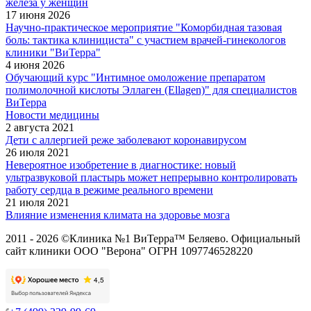
железа у женщин
17 июня 2026
Научно-практическое мероприятие "Коморбидная тазовая
боль: тактика клинициста" с участием врачей-гинекологов
клиники "ВиТерра"
4 июня 2026
Обучающий курс "Интимное омоложение препаратом
полимолочной кислоты Эллаген (Ellagen)" для специалистов
ВиТерра
Новости медицины
2 августа 2021
Дети с аллергией реже заболевают коронавирусом
26 июля 2021
Невероятное изобретение в диагностике: новый
ультразвуковой пластырь может непрерывно контролировать
работу сердца в режиме реального времени
21 июля 2021
Влияние изменения климата на здоровье мозга
2011 - 2026 ©Клиника №1 ВиТерра™ Беляево. Официальный
сайт клиники ООО "Верона" ОГРН 1097746528220