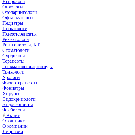
Неврологи
Онкологи
Отоларингологи
Офтальмологи
Педиатры
Проктологи
Психотерапевты
Ревматологи
Рентгенологи, КТ
Стоматологи
Сурдологи
Терапевты
Травматологи-ортопеды
Трихологи
Урологи
Физиотерапевты
Фониатры
Хирурги
Эндокринологи
Эндоскописты
Флебологи
Акции
О клинике
О компании
Лицензии