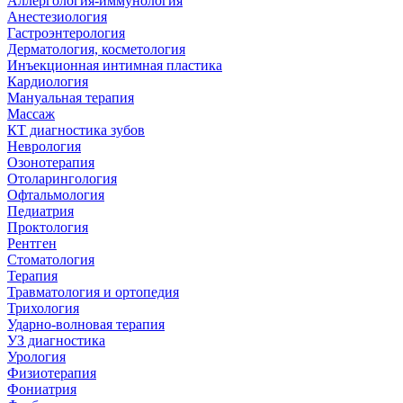
Аллергология-иммунология
Анестезиология
Гастроэнтерология
Дерматология, косметология
Инъекционная интимная пластика
Кардиология
Мануальная терапия
Массаж
КТ диагностика зубов
Неврология
Озонотерапия
Отоларингология
Офтальмология
Педиатрия
Проктология
Рентген
Стоматология
Терапия
Травматология и ортопедия
Трихология
Ударно-волновая терапия
УЗ диагностика
Урология
Физиотерапия
Фониатрия