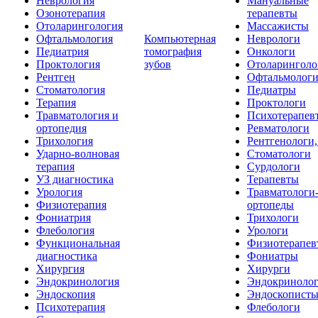
Неврология
Мануальные
Озонотерапия
терапевты
Отоларингология
Массажисты
Офтальмология
Компьютерная
Неврологи
Педиатрия
томография
Онкологи
Проктология
зубов
Отоларинголо
Рентген
Офтальмолог
Стоматология
Педиатры
Терапия
Проктологи
Травматология и
Психотерапев
ортопедия
Ревматологи
Трихология
Рентгенологи
Ударно-волновая
Стоматологи
терапия
Сурдологи
УЗ диагностика
Терапевты
Урология
Травматологи
Физиотерапия
ортопеды
Фониатрия
Трихологи
Флебология
Урологи
Функциональная
Физиотерапев
диагностика
Фониатры
Хирургия
Хирурги
Эндокринология
Эндокриноло
Эндоскопия
Эндоскопист
Психотерапия
Флебологи