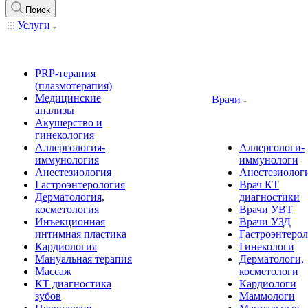
Поиск
Услуги
PRP-терапия
(плазмотерапия)
Медицинские
Врачи
анализы
Акушерство и
гинекология
Аллергология-
Аллергологи-
иммунология
иммунологи
Анестезиология
Анестезиолог
Гастроэнтерология
Врач КТ
Дерматология,
диагностики
косметология
Врачи УВТ
Инъекционная
Врачи УЗД
интимная пластика
Гастроэнтеро
Кардиология
Гинекологи
Мануальная терапия
Дерматологи,
Массаж
косметологи
КТ диагностика
Кардиологи
зубов
Маммологи