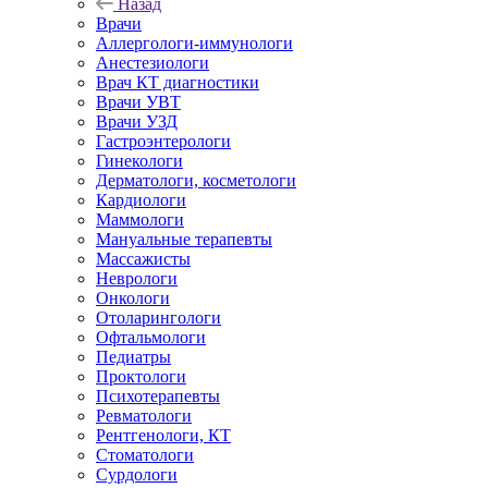
Назад
Врачи
Аллергологи-иммунологи
Анестезиологи
Врач КТ диагностики
Врачи УВТ
Врачи УЗД
Гастроэнтерологи
Гинекологи
Дерматологи, косметологи
Кардиологи
Маммологи
Мануальные терапевты
Массажисты
Неврологи
Онкологи
Отоларингологи
Офтальмологи
Педиатры
Проктологи
Психотерапевты
Ревматологи
Рентгенологи, КТ
Стоматологи
Сурдологи