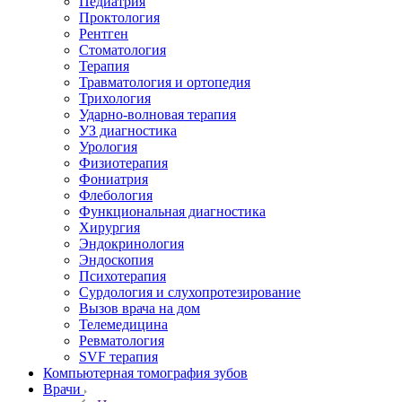
Педиатрия
Проктология
Рентген
Стоматология
Терапия
Травматология и ортопедия
Трихология
Ударно-волновая терапия
УЗ диагностика
Урология
Физиотерапия
Фониатрия
Флебология
Функциональная диагностика
Хирургия
Эндокринология
Эндоскопия
Психотерапия
Сурдология и слухопротезирование
Вызов врача на дом
Телемедицина
Ревматология
SVF терапия
Компьютерная томография зубов
Врачи