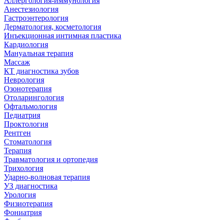
Аллергология-иммунология
Анестезиология
Гастроэнтерология
Дерматология, косметология
Инъекционная интимная пластика
Кардиология
Мануальная терапия
Массаж
КТ диагностика зубов
Неврология
Озонотерапия
Отоларингология
Офтальмология
Педиатрия
Проктология
Рентген
Стоматология
Терапия
Травматология и ортопедия
Трихология
Ударно-волновая терапия
УЗ диагностика
Урология
Физиотерапия
Фониатрия