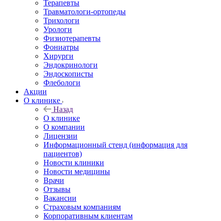
Терапевты
Травматологи-ортопеды
Трихологи
Урологи
Физиотерапевты
Фониатры
Хирурги
Эндокринологи
Эндоскописты
Флебологи
Акции
О клинике
Назад
О клинике
О компании
Лицензии
Информационный стенд (информация для
пациентов)
Новости клиники
Новости медицины
Врачи
Отзывы
Вакансии
Страховым компаниям
Корпоративным клиентам