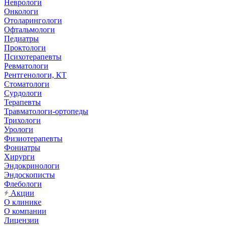
Неврологи
Онкологи
Отоларингологи
Офтальмологи
Педиатры
Проктологи
Психотерапевты
Ревматологи
Рентгенологи, КТ
Стоматологи
Сурдологи
Терапевты
Травматологи-ортопеды
Трихологи
Урологи
Физиотерапевты
Фониатры
Хирурги
Эндокринологи
Эндоскописты
Флебологи
Акции
О клинике
О компании
Лицензии