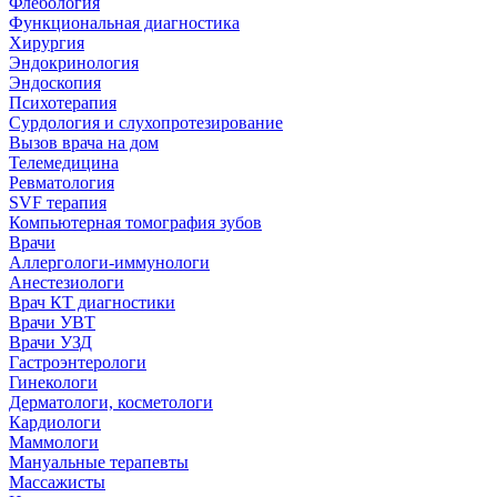
Флебология
Функциональная диагностика
Хирургия
Эндокринология
Эндоскопия
Психотерапия
Сурдология и слухопротезирование
Вызов врача на дом
Телемедицина
Ревматология
SVF терапия
Компьютерная томография зубов
Врачи
Аллергологи-иммунологи
Анестезиологи
Врач КТ диагностики
Врачи УВТ
Врачи УЗД
Гастроэнтерологи
Гинекологи
Дерматологи, косметологи
Кардиологи
Маммологи
Мануальные терапевты
Массажисты