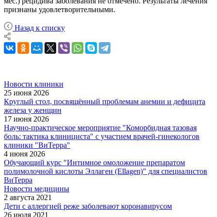
мес.) рецидива заболевания не отмечено. Результаты лечения
признаны удовлетворительными.
Назад к списку
Новости клиники
25 июня 2026
Круглый стол, посвящённый проблемам анемии и дефицита
железа у женщин
17 июня 2026
Научно-практическое мероприятие "Коморбидная тазовая
боль: тактика клинициста" с участием врачей-гинекологов
клиники "ВиТерра"
4 июня 2026
Обучающий курс "Интимное омоложение препаратом
полимолочной кислоты Эллаген (Ellagen)" для специалистов
ВиТерра
Новости медицины
2 августа 2021
Дети с аллергией реже заболевают коронавирусом
26 июля 2021