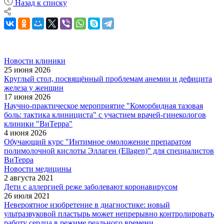
Назад к списку
Новости клиники
25 июня 2026
Круглый стол, посвящённый проблемам анемии и дефицита
железа у женщин
17 июня 2026
Научно-практическое мероприятие "Коморбидная тазовая
боль: тактика клинициста" с участием врачей-гинекологов
клиники "ВиТерра"
4 июня 2026
Обучающий курс "Интимное омоложение препаратом
полимолочной кислоты Эллаген (Ellagen)" для специалистов
ВиТерра
Новости медицины
2 августа 2021
Дети с аллергией реже заболевают коронавирусом
26 июля 2021
Невероятное изобретение в диагностике: новый
ультразвуковой пластырь может непрерывно контролировать
работу сердца в режиме реального времени