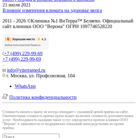
21 июля 2021
Влияние изменения климата на здоровье мозга
2011 - 2026 ©Клиника №1 ВиТерра™ Беляево. Официальный
сайт клиники ООО "Верона" ОГРН 1097746528220
+7 (499) 229-99-69
+7 (499) 229-99-69
info@viterramed.ru
г. Москва, ул. Профсоюзная, 104
WhatsApp
Политика конфиденциальности
Cтоимость визита к врачу не всегда совпадает с указанной ценой приёма на сайте.
Окончательная стоимость приема врача может включать стоимость дополнительных
услуг. Необходимость оказания таких услуг определяется врачом клиники ООО
"Верона" в зависимости от медицинских показаний непосредственно во время
приёма.