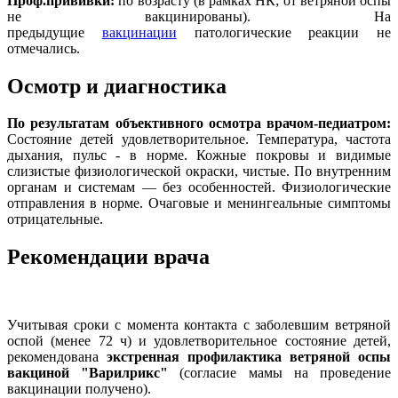
Проф.прививки:
по возрасту (в рамках НК; от ветряной оспы
не вакцинированы). На
предыдущие
вакцинации
патологические реакции не
отмечались.
Осмотр и диагностика
По результатам объективного осмотра врачом-педиатром:
Состояние детей удовлетворительное. Температура, частота
дыхания, пульс - в норме. Кожные покровы и видимые
слизистые физиологической окраски, чистые. По внутренним
органам и системам — без особенностей. Физиологические
отправления в норме. Очаговые и менингеальные симптомы
отрицательные.
Рекомендации врача
Учитывая сроки с момента контакта с заболевшим ветряной
оспой (менее 72 ч) и удовлетворительное состояние детей,
рекомендована
экстренная профилактика ветряной оспы
вакциной "Варилрикс"
(согласие мамы на проведение
вакцинации получено).