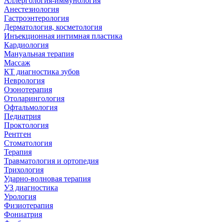
Аллергология-иммунология
Анестезиология
Гастроэнтерология
Дерматология, косметология
Инъекционная интимная пластика
Кардиология
Мануальная терапия
Массаж
КТ диагностика зубов
Неврология
Озонотерапия
Отоларингология
Офтальмология
Педиатрия
Проктология
Рентген
Стоматология
Терапия
Травматология и ортопедия
Трихология
Ударно-волновая терапия
УЗ диагностика
Урология
Физиотерапия
Фониатрия