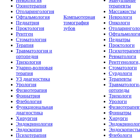
Неврология
Мануальные
Озонотерапия
терапевты
Отоларингология
Массажисты
Офтальмология
Компьютерная
Неврологи
Педиатрия
томография
Онкологи
Проктология
зубов
Отоларинголо
Рентген
Офтальмолог
Стоматология
Педиатры
Терапия
Проктологи
Травматология и
Психотерапев
ортопедия
Ревматологи
Трихология
Рентгенологи
Ударно-волновая
Стоматологи
терапия
Сурдологи
УЗ диагностика
Терапевты
Урология
Травматологи
Физиотерапия
ортопеды
Фониатрия
Трихологи
Флебология
Урологи
Функциональная
Физиотерапев
диагностика
Фониатры
Хирургия
Хирурги
Эндокринология
Эндокриноло
Эндоскопия
Эндоскопист
Психотерапия
Флебологи