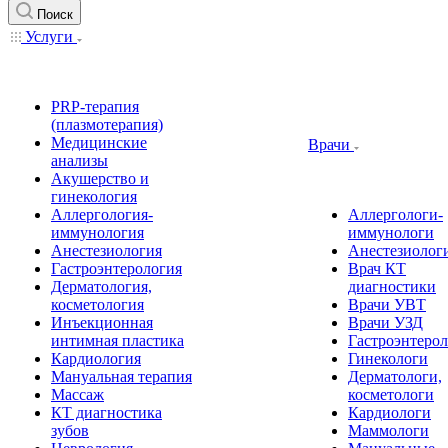
Поиск
Услуги
PRP-терапия
(плазмотерапия)
Медицинские
Врачи
анализы
Акушерство и
гинекология
Аллергология-
Аллергологи-
иммунология
иммунологи
Анестезиология
Анестезиолог
Гастроэнтерология
Врач КТ
Дерматология,
диагностики
косметология
Врачи УВТ
Инъекционная
Врачи УЗД
интимная пластика
Гастроэнтеро
Кардиология
Гинекологи
Мануальная терапия
Дерматологи,
Массаж
косметологи
КТ диагностика
Кардиологи
зубов
Маммологи