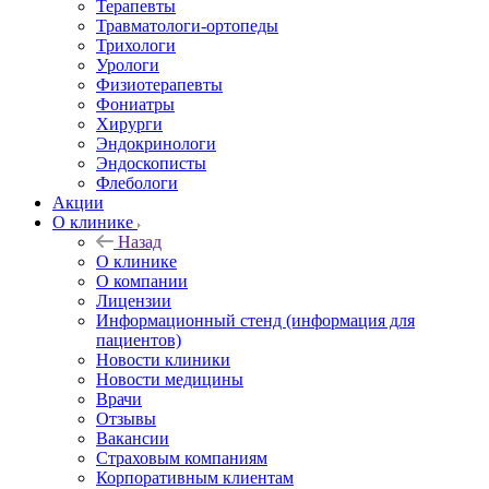
Терапевты
Травматологи-ортопеды
Трихологи
Урологи
Физиотерапевты
Фониатры
Хирурги
Эндокринологи
Эндоскописты
Флебологи
Акции
О клинике
Назад
О клинике
О компании
Лицензии
Информационный стенд (информация для
пациентов)
Новости клиники
Новости медицины
Врачи
Отзывы
Вакансии
Страховым компаниям
Корпоративным клиентам