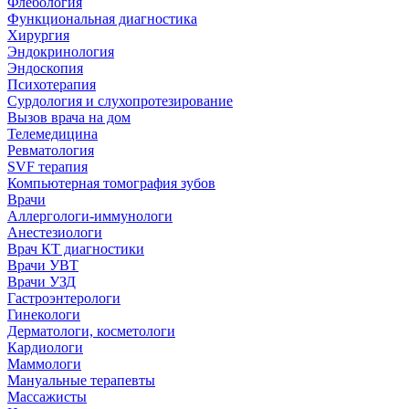
Флебология
Функциональная диагностика
Хирургия
Эндокринология
Эндоскопия
Психотерапия
Сурдология и слухопротезирование
Вызов врача на дом
Телемедицина
Ревматология
SVF терапия
Компьютерная томография зубов
Врачи
Аллергологи-иммунологи
Анестезиологи
Врач КТ диагностики
Врачи УВТ
Врачи УЗД
Гастроэнтерологи
Гинекологи
Дерматологи, косметологи
Кардиологи
Маммологи
Мануальные терапевты
Массажисты