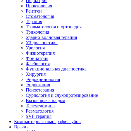
Педиатрия
Проктология
Рентген
Стоматология
Терапия
Травматология и ортопедия
Трихология
Ударно-волновая терапия
УЗ диагностика
Урология
Физиотерапия
Фониатрия
Флебология
Функциональная диагностика
Хирургия
Эндокринология
Эндоскопия
Психотерапия
Сурдология и слухопротезирование
Вызов врача на дом
Телемедицина
Ревматология
SVF терапия
Компьютерная томография зубов
Врачи