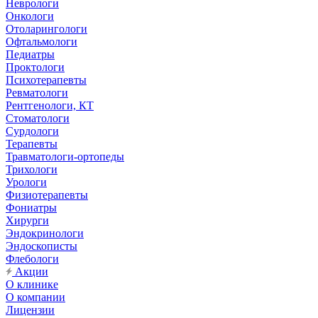
Неврологи
Онкологи
Отоларингологи
Офтальмологи
Педиатры
Проктологи
Психотерапевты
Ревматологи
Рентгенологи, КТ
Стоматологи
Сурдологи
Терапевты
Травматологи-ортопеды
Трихологи
Урологи
Физиотерапевты
Фониатры
Хирурги
Эндокринологи
Эндоскописты
Флебологи
Акции
О клинике
О компании
Лицензии