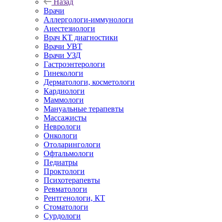
Назад
Врачи
Аллергологи-иммунологи
Анестезиологи
Врач КТ диагностики
Врачи УВТ
Врачи УЗД
Гастроэнтерологи
Гинекологи
Дерматологи, косметологи
Кардиологи
Маммологи
Мануальные терапевты
Массажисты
Неврологи
Онкологи
Отоларингологи
Офтальмологи
Педиатры
Проктологи
Психотерапевты
Ревматологи
Рентгенологи, КТ
Стоматологи
Сурдологи