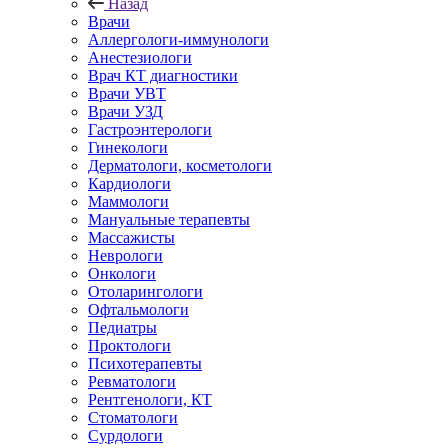
Назад
Врачи
Аллергологи-иммунологи
Анестезиологи
Врач КТ диагностики
Врачи УВТ
Врачи УЗД
Гастроэнтерологи
Гинекологи
Дерматологи, косметологи
Кардиологи
Маммологи
Мануальные терапевты
Массажисты
Неврологи
Онкологи
Отоларингологи
Офтальмологи
Педиатры
Проктологи
Психотерапевты
Ревматологи
Рентгенологи, КТ
Стоматологи
Сурдологи