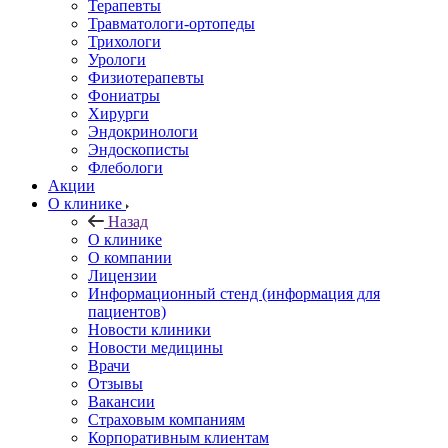
Терапевты
Травматологи-ортопеды
Трихологи
Урологи
Физиотерапевты
Фониатры
Хирурги
Эндокринологи
Эндоскописты
Флебологи
Акции
О клинике
Назад
О клинике
О компании
Лицензии
Информационный стенд (информация для
пациентов)
Новости клиники
Новости медицины
Врачи
Отзывы
Вакансии
Страховым компаниям
Корпоративным клиентам