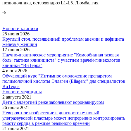
позвоночника, остеохондроз L1-L5. Люмбалгия.
Новости клиники
25 июня 2026
Круглый стол, посвящённый проблемам анемии и дефицита
железа у женщин
17 июня 2026
Научно-практическое мероприятие "Коморбидная тазовая
боль: тактика клинициста" с участием врачей-гинекологов
клиники "ВиТерра"
4 июня 2026
Обучающий курс "Интимное омоложение препаратом
полимолочной кислоты Эллаген (Ellagen)" для специалистов
ВиТерра
Новости медицины
2 августа 2021
Дети с аллергией реже заболевают коронавирусом
26 июля 2021
Невероятное изобретение в диагностике: новый
ультразвуковой пластырь может непрерывно контролировать
работу сердца в режиме реального времени
21 июля 2021