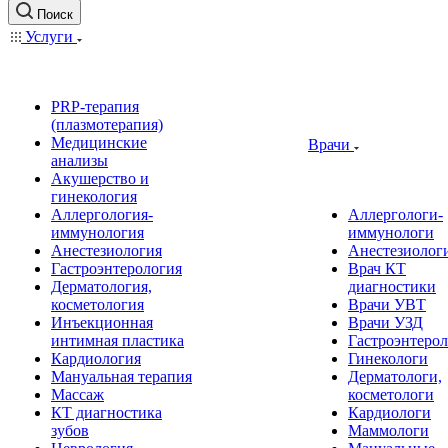
Поиск
Услуги
PRP-терапия
(плазмотерапия)
Медицинские
Врачи
анализы
Акушерство и
гинекология
Аллергология-
Аллергологи-
иммунология
иммунологи
Анестезиология
Анестезиолог
Гастроэнтерология
Врач КТ
Дерматология,
диагностики
косметология
Врачи УВТ
Инъекционная
Врачи УЗД
интимная пластика
Гастроэнтеро
Кардиология
Гинекологи
Мануальная терапия
Дерматологи,
Массаж
косметологи
КТ диагностика
Кардиологи
зубов
Маммологи