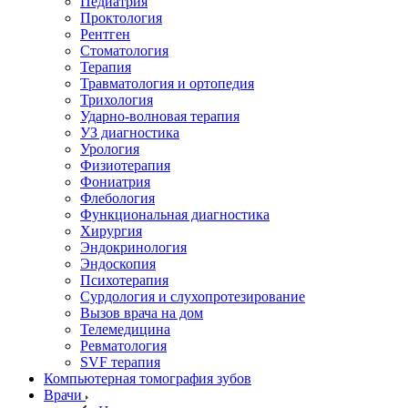
Педиатрия
Проктология
Рентген
Стоматология
Терапия
Травматология и ортопедия
Трихология
Ударно-волновая терапия
УЗ диагностика
Урология
Физиотерапия
Фониатрия
Флебология
Функциональная диагностика
Хирургия
Эндокринология
Эндоскопия
Психотерапия
Сурдология и слухопротезирование
Вызов врача на дом
Телемедицина
Ревматология
SVF терапия
Компьютерная томография зубов
Врачи