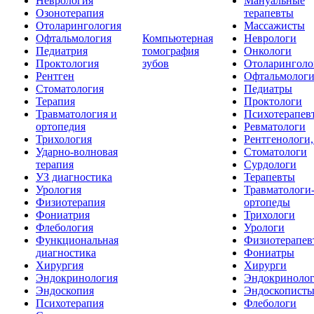
Неврология
Мануальные
Озонотерапия
терапевты
Отоларингология
Массажисты
Офтальмология
Компьютерная
Неврологи
Педиатрия
томография
Онкологи
Проктология
зубов
Отоларинголо
Рентген
Офтальмолог
Стоматология
Педиатры
Терапия
Проктологи
Травматология и
Психотерапев
ортопедия
Ревматологи
Трихология
Рентгенологи
Ударно-волновая
Стоматологи
терапия
Сурдологи
УЗ диагностика
Терапевты
Урология
Травматологи
Физиотерапия
ортопеды
Фониатрия
Трихологи
Флебология
Урологи
Функциональная
Физиотерапев
диагностика
Фониатры
Хирургия
Хирурги
Эндокринология
Эндокриноло
Эндоскопия
Эндоскопист
Психотерапия
Флебологи