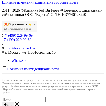
Влияние изменения климата на здоровье мозга
2011 - 2026 ©Клиника №1 ВиТерра™ Беляево. Официальный
сайт клиники ООО "Верона" ОГРН 1097746528220
+7 (499) 229-99-69
+7 (499) 229-99-69
info@viterramed.ru
г. Москва, ул. Профсоюзная, 104
WhatsApp
Политика конфиденциальности
Cтоимость визита к врачу не всегда совпадает с указанной ценой приёма на сайте.
Окончательная стоимость приема врача может включать стоимость дополнительных
услуг. Необходимость оказания таких услуг определяется врачом клиники ООО
"Верона" в зависимости от медицинских показаний непосредственно во время
приёма.
Найти