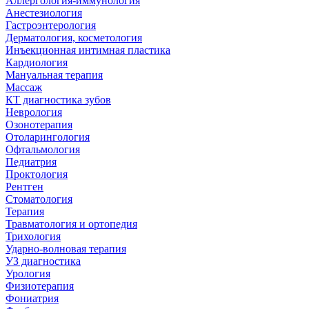
Аллергология-иммунология
Анестезиология
Гастроэнтерология
Дерматология, косметология
Инъекционная интимная пластика
Кардиология
Мануальная терапия
Массаж
КТ диагностика зубов
Неврология
Озонотерапия
Отоларингология
Офтальмология
Педиатрия
Проктология
Рентген
Стоматология
Терапия
Травматология и ортопедия
Трихология
Ударно-волновая терапия
УЗ диагностика
Урология
Физиотерапия
Фониатрия