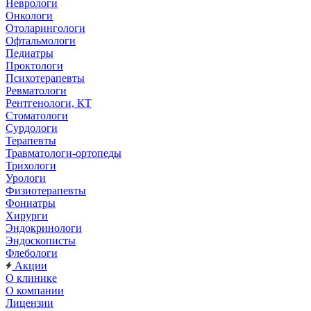
Неврологи
Онкологи
Отоларингологи
Офтальмологи
Педиатры
Проктологи
Психотерапевты
Ревматологи
Рентгенологи, КТ
Стоматологи
Сурдологи
Терапевты
Травматологи-ортопеды
Трихологи
Урологи
Физиотерапевты
Фониатры
Хирурги
Эндокринологи
Эндоскописты
Флебологи
Акции
О клинике
О компании
Лицензии