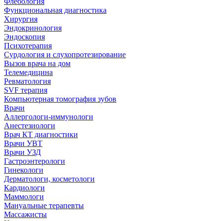
Флебология
Функциональная диагностика
Хирургия
Эндокринология
Эндоскопия
Психотерапия
Сурдология и слухопротезирование
Вызов врача на дом
Телемедицина
Ревматология
SVF терапия
Компьютерная томография зубов
Врачи
Аллергологи-иммунологи
Анестезиологи
Врач КТ диагностики
Врачи УВТ
Врачи УЗД
Гастроэнтерологи
Гинекологи
Дерматологи, косметологи
Кардиологи
Маммологи
Мануальные терапевты
Массажисты