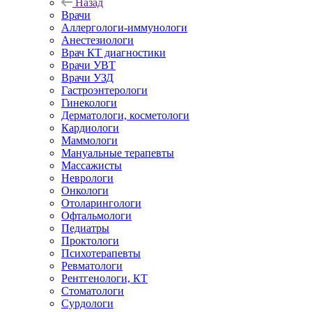
Назад
Врачи
Аллергологи-иммунологи
Анестезиологи
Врач КТ диагностики
Врачи УВТ
Врачи УЗД
Гастроэнтерологи
Гинекологи
Дерматологи, косметологи
Кардиологи
Маммологи
Мануальные терапевты
Массажисты
Неврологи
Онкологи
Отоларингологи
Офтальмологи
Педиатры
Проктологи
Психотерапевты
Ревматологи
Рентгенологи, КТ
Стоматологи
Сурдологи