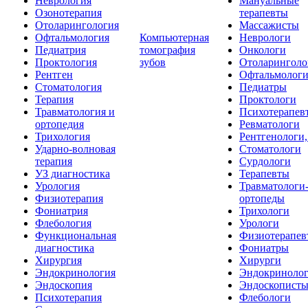
Неврология
Мануальные
Озонотерапия
терапевты
Отоларингология
Массажисты
Офтальмология
Компьютерная
Неврологи
Педиатрия
томография
Онкологи
Проктология
зубов
Отоларинголо
Рентген
Офтальмолог
Стоматология
Педиатры
Терапия
Проктологи
Травматология и
Психотерапев
ортопедия
Ревматологи
Трихология
Рентгенологи
Ударно-волновая
Стоматологи
терапия
Сурдологи
УЗ диагностика
Терапевты
Урология
Травматологи
Физиотерапия
ортопеды
Фониатрия
Трихологи
Флебология
Урологи
Функциональная
Физиотерапев
диагностика
Фониатры
Хирургия
Хирурги
Эндокринология
Эндокриноло
Эндоскопия
Эндоскопист
Психотерапия
Флебологи