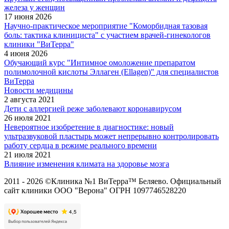
железа у женщин
17 июня 2026
Научно-практическое мероприятие "Коморбидная тазовая
боль: тактика клинициста" с участием врачей-гинекологов
клиники "ВиТерра"
4 июня 2026
Обучающий курс "Интимное омоложение препаратом
полимолочной кислоты Эллаген (Ellagen)" для специалистов
ВиТерра
Новости медицины
2 августа 2021
Дети с аллергией реже заболевают коронавирусом
26 июля 2021
Невероятное изобретение в диагностике: новый
ультразвуковой пластырь может непрерывно контролировать
работу сердца в режиме реального времени
21 июля 2021
Влияние изменения климата на здоровье мозга
2011 - 2026 ©Клиника №1 ВиТерра™ Беляево. Официальный
сайт клиники ООО "Верона" ОГРН 1097746528220