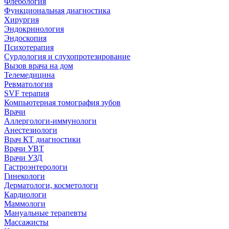
Флебология
Функциональная диагностика
Хирургия
Эндокринология
Эндоскопия
Психотерапия
Сурдология и слухопротезирование
Вызов врача на дом
Телемедицина
Ревматология
SVF терапия
Компьютерная томография зубов
Врачи
Аллергологи-иммунологи
Анестезиологи
Врач КТ диагностики
Врачи УВТ
Врачи УЗД
Гастроэнтерологи
Гинекологи
Дерматологи, косметологи
Кардиологи
Маммологи
Мануальные терапевты
Массажисты