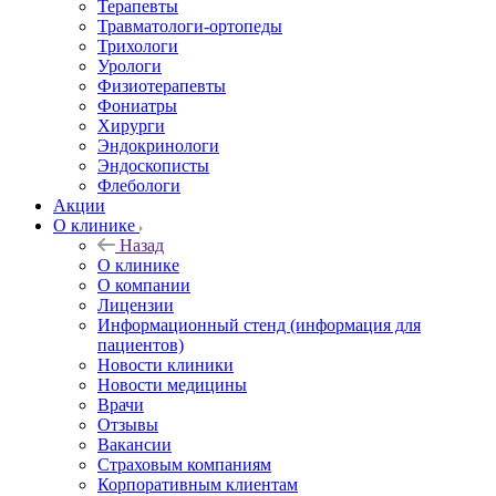
Терапевты
Травматологи-ортопеды
Трихологи
Урологи
Физиотерапевты
Фониатры
Хирурги
Эндокринологи
Эндоскописты
Флебологи
Акции
О клинике
Назад
О клинике
О компании
Лицензии
Информационный стенд (информация для
пациентов)
Новости клиники
Новости медицины
Врачи
Отзывы
Вакансии
Страховым компаниям
Корпоративным клиентам