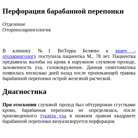
Перфорация барабанной перепонки
Отделение
Оториноларингология
В клинику №1 ВиТерра Беляево к
врачу -
отоларингологу
поступила пациентка М., 78 лет. Пациентка
предъявила жалобы на кровь в наружном слуховом проходе,
заложенность уха, головокружение. Данная симптоматика
появилась несколько дней назад после проникающей травмы
барабанной перепонки острой железной расческой.
Диагностика
При отоскопии
слуховой проход был обтурирован сгустками
крови, барабанная перепонка не определялась, после
произведенного
туалета уха
в нижнем правом квадранте
барабанной перепонки визуализируется перфорация.