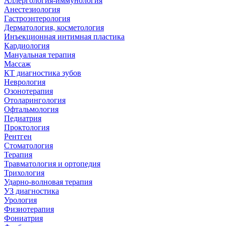
Аллергология-иммунология
Анестезиология
Гастроэнтерология
Дерматология, косметология
Инъекционная интимная пластика
Кардиология
Мануальная терапия
Массаж
КТ диагностика зубов
Неврология
Озонотерапия
Отоларингология
Офтальмология
Педиатрия
Проктология
Рентген
Стоматология
Терапия
Травматология и ортопедия
Трихология
Ударно-волновая терапия
УЗ диагностика
Урология
Физиотерапия
Фониатрия