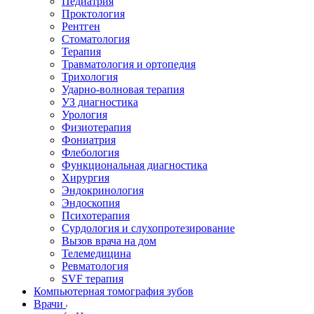
Педиатрия
Проктология
Рентген
Стоматология
Терапия
Травматология и ортопедия
Трихология
Ударно-волновая терапия
УЗ диагностика
Урология
Физиотерапия
Фониатрия
Флебология
Функциональная диагностика
Хирургия
Эндокринология
Эндоскопия
Психотерапия
Сурдология и слухопротезирование
Вызов врача на дом
Телемедицина
Ревматология
SVF терапия
Компьютерная томография зубов
Врачи