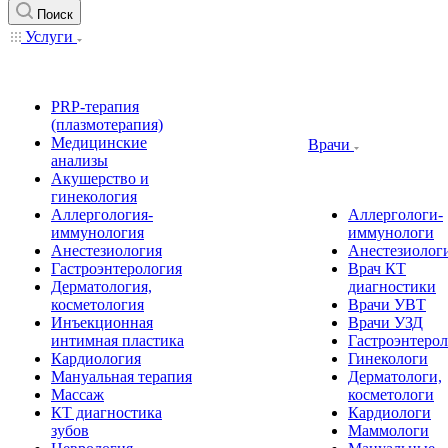
Поиск
Услуги
PRP-терапия
(плазмотерапия)
Медицинские
Врачи
анализы
Акушерство и
гинекология
Аллергология-
Аллергологи-
иммунология
иммунологи
Анестезиология
Анестезиолог
Гастроэнтерология
Врач КТ
Дерматология,
диагностики
косметология
Врачи УВТ
Инъекционная
Врачи УЗД
интимная пластика
Гастроэнтеро
Кардиология
Гинекологи
Мануальная терапия
Дерматологи,
Массаж
косметологи
КТ диагностика
Кардиологи
зубов
Маммологи