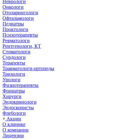
Неврологи
Онкологи
Отоларингологи
Офтальмологи
Педиатры
Проктологи
Психотерапевты
Ревматологи
Рентгенологи, КТ
Стоматологи
Сурдологи
Терапевты
Травматологи-ортопеды
Трихологи
Урологи
Физиотерапевты
Фониатры
Хирурги
Эндокринологи
Эндоскописты
Флебологи
Акции
О клинике
О компании
Лицензии