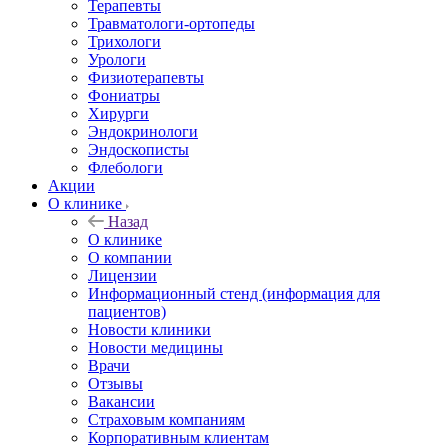
Терапевты
Травматологи-ортопеды
Трихологи
Урологи
Физиотерапевты
Фониатры
Хирурги
Эндокринологи
Эндоскописты
Флебологи
Акции
О клинике
Назад
О клинике
О компании
Лицензии
Информационный стенд (информация для
пациентов)
Новости клиники
Новости медицины
Врачи
Отзывы
Вакансии
Страховым компаниям
Корпоративным клиентам