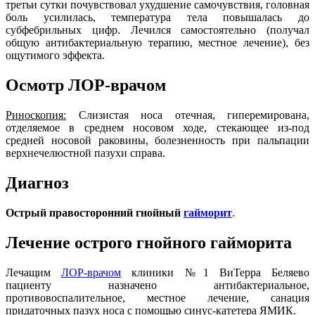
третьи сутки почувствовал ухудшение самочувствия, головная
боль усилилась, температура тела повышалась до
субфебрильных цифр. Лечился самостоятельно (получал
общую антибактериальную терапию, местное лечение), без
ощутимого эффекта.
Осмотр ЛОР-врачом
Риноскопия:
Слизистая носа отечная, гиперемирована,
отделяемое в среднем носовом ходе, стекающее из-под
средней носовой раковины, болезненность при пальпации
верхнечелюстной пазухи справа.
Диагноз
Острый правосторонний гнойный
гайморит
.
Лечение острого гнойного гайморита
Лечащим
ЛОР-врачом
клиники №1 ВиТерра Беляево
пациенту назначено антибактериальное,
противовоспалительное, местное лечение, санация
придаточных пазух носа с помощью синус-катетера ЯМИК.