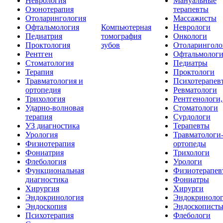
Неврология
Мануальные
Озонотерапия
терапевты
Отоларингология
Массажисты
Офтальмология
Компьютерная
Неврологи
Педиатрия
томография
Онкологи
Проктология
зубов
Отоларинголо
Рентген
Офтальмолог
Стоматология
Педиатры
Терапия
Проктологи
Травматология и
Психотерапев
ортопедия
Ревматологи
Трихология
Рентгенологи
Ударно-волновая
Стоматологи
терапия
Сурдологи
УЗ диагностика
Терапевты
Урология
Травматологи
Физиотерапия
ортопеды
Фониатрия
Трихологи
Флебология
Урологи
Функциональная
Физиотерапев
диагностика
Фониатры
Хирургия
Хирурги
Эндокринология
Эндокриноло
Эндоскопия
Эндоскопист
Психотерапия
Флебологи