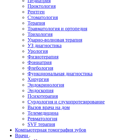
Педиатрия
Проктология
Рентген
Стоматология
Терапия
Травматология и ортопедия
Трихология
Ударно-волновая терапия
УЗ диагностика
Урология
Физиотерапия
Фониатрия
Флебология
Функциональная диагностика
Хирургия
Эндокринология
Эндоскопия
Психотерапия
Сурдология и слухопротезирование
Вызов врача на дом
Телемедицина
Ревматология
SVF терапия
Компьютерная томография зубов
Врачи