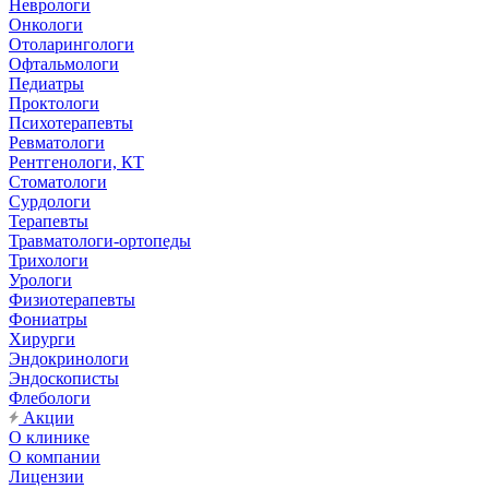
Неврологи
Онкологи
Отоларингологи
Офтальмологи
Педиатры
Проктологи
Психотерапевты
Ревматологи
Рентгенологи, КТ
Стоматологи
Сурдологи
Терапевты
Травматологи-ортопеды
Трихологи
Урологи
Физиотерапевты
Фониатры
Хирурги
Эндокринологи
Эндоскописты
Флебологи
Акции
О клинике
О компании
Лицензии