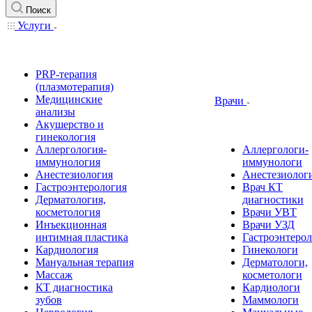
Поиск
Услуги
PRP-терапия
(плазмотерапия)
Медицинские
Врачи
анализы
Акушерство и
гинекология
Аллергология-
Аллергологи-
иммунология
иммунологи
Анестезиология
Анестезиолог
Гастроэнтерология
Врач КТ
Дерматология,
диагностики
косметология
Врачи УВТ
Инъекционная
Врачи УЗД
интимная пластика
Гастроэнтеро
Кардиология
Гинекологи
Мануальная терапия
Дерматологи,
Массаж
косметологи
КТ диагностика
Кардиологи
зубов
Маммологи