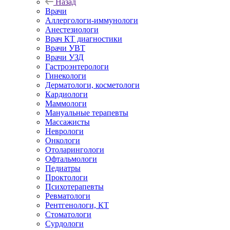
Назад
Врачи
Аллергологи-иммунологи
Анестезиологи
Врач КТ диагностики
Врачи УВТ
Врачи УЗД
Гастроэнтерологи
Гинекологи
Дерматологи, косметологи
Кардиологи
Маммологи
Мануальные терапевты
Массажисты
Неврологи
Онкологи
Отоларингологи
Офтальмологи
Педиатры
Проктологи
Психотерапевты
Ревматологи
Рентгенологи, КТ
Стоматологи
Сурдологи