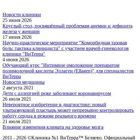
Новости клиники
25 июня 2026
Круглый стол, посвящённый проблемам анемии и дефицита
железа у женщин
17 июня 2026
Научно-практическое мероприятие "Коморбидная тазовая
боль: тактика клинициста" с участием врачей-гинекологов
клиники "ВиТерра"
4 июня 2026
Обучающий курс "Интимное омоложение препаратом
полимолочной кислоты Эллаген (Ellagen)" для специалистов
ВиТерра
Новости медицины
2 августа 2021
Дети с аллергией реже заболевают коронавирусом
26 июля 2021
Невероятное изобретение в диагностике: новый
ультразвуковой пластырь может непрерывно контролировать
работу сердца в режиме реального времени
21 июля 2021
Влияние изменения климата на здоровье мозга
2011 - 2026 ©Клиника №1 ВиТерра™ Беляево. Официальный