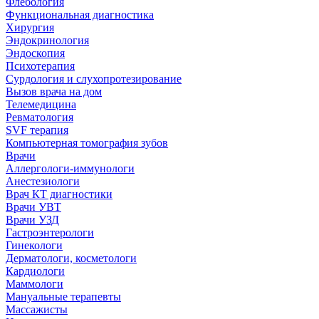
Флебология
Функциональная диагностика
Хирургия
Эндокринология
Эндоскопия
Психотерапия
Сурдология и слухопротезирование
Вызов врача на дом
Телемедицина
Ревматология
SVF терапия
Компьютерная томография зубов
Врачи
Аллергологи-иммунологи
Анестезиологи
Врач КТ диагностики
Врачи УВТ
Врачи УЗД
Гастроэнтерологи
Гинекологи
Дерматологи, косметологи
Кардиологи
Маммологи
Мануальные терапевты
Массажисты