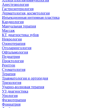
Аллергология-иммунология
Анестезиология
Гастроэнтерология
Дерматология, косметология
Инъекционная интимная пластика
Кардиология
Мануальная терапия
Массаж
КТ диагностика зубов
Неврология
Озонотерапия
Отоларингология
Офтальмология
Педиатрия
Проктология
Рентген
Стоматология
Терапия
Травматология и ортопедия
Трихология
Ударно-волновая терапия
УЗ диагностика
Урология
Физиотерапия
Фониатрия