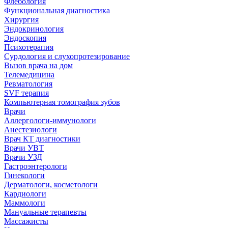
Флебология
Функциональная диагностика
Хирургия
Эндокринология
Эндоскопия
Психотерапия
Сурдология и слухопротезирование
Вызов врача на дом
Телемедицина
Ревматология
SVF терапия
Компьютерная томография зубов
Врачи
Аллергологи-иммунологи
Анестезиологи
Врач КТ диагностики
Врачи УВТ
Врачи УЗД
Гастроэнтерологи
Гинекологи
Дерматологи, косметологи
Кардиологи
Маммологи
Мануальные терапевты
Массажисты