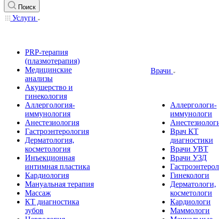
Поиск
Услуги
PRP-терапия
(плазмотерапия)
Медицинские
Врачи
анализы
Акушерство и
гинекология
Аллергология-
Аллергологи-
иммунология
иммунологи
Анестезиология
Анестезиолог
Гастроэнтерология
Врач КТ
Дерматология,
диагностики
косметология
Врачи УВТ
Инъекционная
Врачи УЗД
интимная пластика
Гастроэнтеро
Кардиология
Гинекологи
Мануальная терапия
Дерматологи,
Массаж
косметологи
КТ диагностика
Кардиологи
зубов
Маммологи