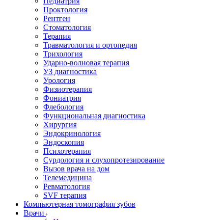
Педиатрия
Проктология
Рентген
Стоматология
Терапия
Травматология и ортопедия
Трихология
Ударно-волновая терапия
УЗ диагностика
Урология
Физиотерапия
Фониатрия
Флебология
Функциональная диагностика
Хирургия
Эндокринология
Эндоскопия
Психотерапия
Сурдология и слухопротезирование
Вызов врача на дом
Телемедицина
Ревматология
SVF терапия
Компьютерная томография зубов
Врачи