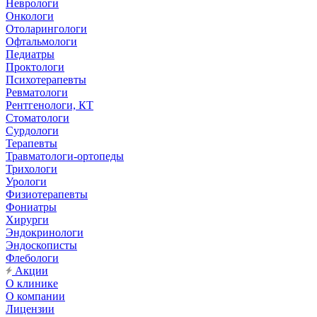
Неврологи
Онкологи
Отоларингологи
Офтальмологи
Педиатры
Проктологи
Психотерапевты
Ревматологи
Рентгенологи, КТ
Стоматологи
Сурдологи
Терапевты
Травматологи-ортопеды
Трихологи
Урологи
Физиотерапевты
Фониатры
Хирурги
Эндокринологи
Эндоскописты
Флебологи
Акции
О клинике
О компании
Лицензии