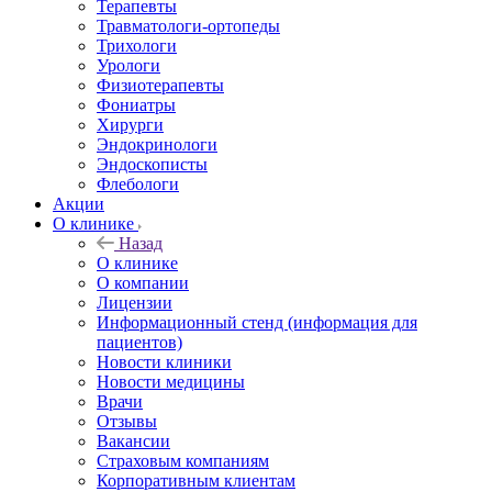
Терапевты
Травматологи-ортопеды
Трихологи
Урологи
Физиотерапевты
Фониатры
Хирурги
Эндокринологи
Эндоскописты
Флебологи
Акции
О клинике
Назад
О клинике
О компании
Лицензии
Информационный стенд (информация для
пациентов)
Новости клиники
Новости медицины
Врачи
Отзывы
Вакансии
Страховым компаниям
Корпоративным клиентам