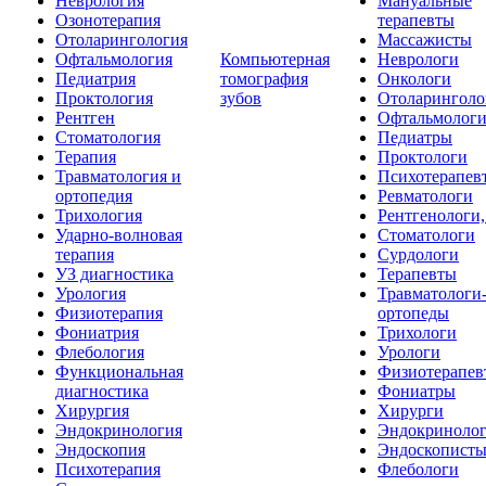
Неврология
Мануальные
Озонотерапия
терапевты
Отоларингология
Массажисты
Офтальмология
Компьютерная
Неврологи
Педиатрия
томография
Онкологи
Проктология
зубов
Отоларинголо
Рентген
Офтальмолог
Стоматология
Педиатры
Терапия
Проктологи
Травматология и
Психотерапев
ортопедия
Ревматологи
Трихология
Рентгенологи
Ударно-волновая
Стоматологи
терапия
Сурдологи
УЗ диагностика
Терапевты
Урология
Травматологи
Физиотерапия
ортопеды
Фониатрия
Трихологи
Флебология
Урологи
Функциональная
Физиотерапев
диагностика
Фониатры
Хирургия
Хирурги
Эндокринология
Эндокриноло
Эндоскопия
Эндоскопист
Психотерапия
Флебологи