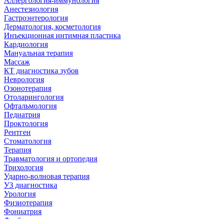
Аллергология-иммунология
Анестезиология
Гастроэнтерология
Дерматология, косметология
Инъекционная интимная пластика
Кардиология
Мануальная терапия
Массаж
КТ диагностика зубов
Неврология
Озонотерапия
Отоларингология
Офтальмология
Педиатрия
Проктология
Рентген
Стоматология
Терапия
Травматология и ортопедия
Трихология
Ударно-волновая терапия
УЗ диагностика
Урология
Физиотерапия
Фониатрия