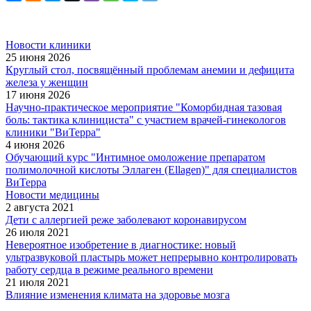
Новости клиники
25 июня 2026
Круглый стол, посвящённый проблемам анемии и дефицита
железа у женщин
17 июня 2026
Научно-практическое мероприятие "Коморбидная тазовая
боль: тактика клинициста" с участием врачей-гинекологов
клиники "ВиТерра"
4 июня 2026
Обучающий курс "Интимное омоложение препаратом
полимолочной кислоты Эллаген (Ellagen)" для специалистов
ВиТерра
Новости медицины
2 августа 2021
Дети с аллергией реже заболевают коронавирусом
26 июля 2021
Невероятное изобретение в диагностике: новый
ультразвуковой пластырь может непрерывно контролировать
работу сердца в режиме реального времени
21 июля 2021
Влияние изменения климата на здоровье мозга