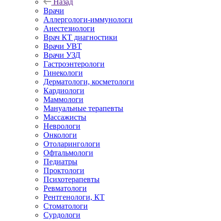
Назад
Врачи
Аллергологи-иммунологи
Анестезиологи
Врач КТ диагностики
Врачи УВТ
Врачи УЗД
Гастроэнтерологи
Гинекологи
Дерматологи, косметологи
Кардиологи
Маммологи
Мануальные терапевты
Массажисты
Неврологи
Онкологи
Отоларингологи
Офтальмологи
Педиатры
Проктологи
Психотерапевты
Ревматологи
Рентгенологи, КТ
Стоматологи
Сурдологи