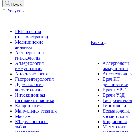
Поиск
Услуги
PRP-терапия
(плазмотерапия)
Медицинские
Врачи
анализы
Акушерство и
гинекология
Аллергология-
Аллергологи-
иммунология
иммунологи
Анестезиология
Анестезиолог
Гастроэнтерология
Врач КТ
Дерматология,
диагностики
косметология
Врачи УВТ
Инъекционная
Врачи УЗД
интимная пластика
Гастроэнтеро
Кардиология
Гинекологи
Мануальная терапия
Дерматологи,
Массаж
косметологи
КТ диагностика
Кардиологи
зубов
Маммологи