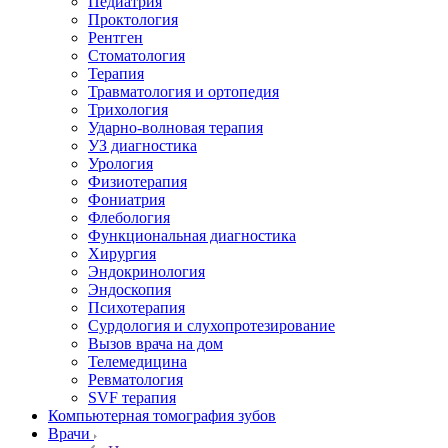
Педиатрия
Проктология
Рентген
Стоматология
Терапия
Травматология и ортопедия
Трихология
Ударно-волновая терапия
УЗ диагностика
Урология
Физиотерапия
Фониатрия
Флебология
Функциональная диагностика
Хирургия
Эндокринология
Эндоскопия
Психотерапия
Сурдология и слухопротезирование
Вызов врача на дом
Телемедицина
Ревматология
SVF терапия
Компьютерная томография зубов
Врачи