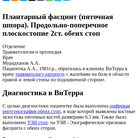
Плантарный фасциит (пяточная
шпора). Продольно-поперечное
плоскостопие 2ст. обеих стоп
Отделение
Травматология и ортопедия
Врач
Мурадханов А.А.
Пациентка А.А., 1981г.р., обратилась в клинику ВиТерра к
врачу
травматологу-ортопеду
с жалобами на боль в области
правой и левой стопы по подошвенной стороне.
Диагностика в ВиТерра
С целью диагностики пациентке была выполнена
цифровая
рентгенография обеих стоп
, в ходе которой выявлены костные
экзостозы пяточных костей размерами 0,5 мм. Также было
выполнено
УЗИ стоп
: на УЗИ - Эхографические признаки
фасциита с обеих сторон.