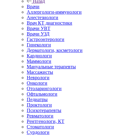
Назад
Врачи
Аллергологи-иммунологи
Анестезиологи
Врач КТ диагностики
Врачи УВТ
Врачи УЗД
Гастроэнтерологи
Гинекологи
Дерматологи, косметологи
Кардиологи
Маммологи
Мануальные терапевты
Массажисты
Неврологи
Онкологи
Отоларингологи
Офтальмологи
Педиатры
Проктологи
Психотерапевты
Ревматологи
Рентгенологи, КТ
Стоматологи
Сурдологи