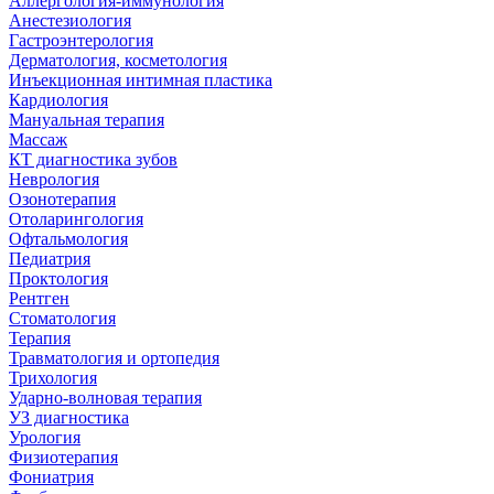
Аллергология-иммунология
Анестезиология
Гастроэнтерология
Дерматология, косметология
Инъекционная интимная пластика
Кардиология
Мануальная терапия
Массаж
КТ диагностика зубов
Неврология
Озонотерапия
Отоларингология
Офтальмология
Педиатрия
Проктология
Рентген
Стоматология
Терапия
Травматология и ортопедия
Трихология
Ударно-волновая терапия
УЗ диагностика
Урология
Физиотерапия
Фониатрия