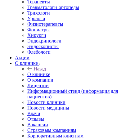
Терапевты
Травматологи-ортопеды
Трихологи
Урологи
Физиотерапевты
Фониатры
Хирурги
Эндокринологи
Эндоскописты
Флебологи
Акции
О клинике
Назад
О клинике
О компании
Лицензии
Информационный стенд (информация для
пациентов)
Новости клиники
Новости медицины
Врачи
Отзывы
Вакансии
Страховым компаниям
Корпоративным клиентам