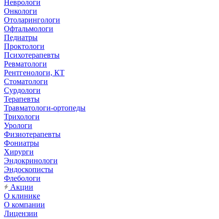
Неврологи
Онкологи
Отоларингологи
Офтальмологи
Педиатры
Проктологи
Психотерапевты
Ревматологи
Рентгенологи, КТ
Стоматологи
Сурдологи
Терапевты
Травматологи-ортопеды
Трихологи
Урологи
Физиотерапевты
Фониатры
Хирурги
Эндокринологи
Эндоскописты
Флебологи
Акции
О клинике
О компании
Лицензии