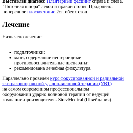
Выставлен диагноз:
Плантарный фасциит
справа и слева.
"Пяточная шпора" левой и правой стопы. Продольно-
поперечное
плоскостопие
2ст. обеих стоп.
Лечение
Назначено лечение:
подпяточники;
мази, содержащие нестероидные
противовоспалительные препараты;
рекомендована лечебная физкультура.
Параллельно проведён
курс фокусированной и радиальной
экстракорпоральной ударно-волновой терапии (УВТ)
на самом современном профессиональном
оборудовании ударно-волновой терапии от ведущей
компании-производителя - StorzMedical (Швейцария).