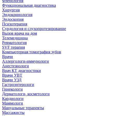
Флебология
Функциональная диагностика
Хирургия
Эндокринология
Эндоскопия
Психотерапия
Сурдология и слухопротезирование
Вызов врача на дом
Телемедицина
Ревматология
SVF терапия
Компьютерная томография зубов
Врачи
Аллергологи-иммунологи
Анестезиологи
Врач КТ диагностики
Врачи УВТ
Врачи УЗД
Гастроэнтерологи
Гинекологи
Дерматологи, косметологи
Кардиологи
Маммологи
Мануальные терапевты
Массажисты