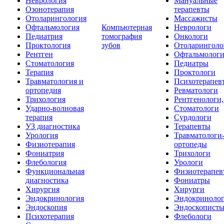
Неврология
Мануальные
Озонотерапия
терапевты
Отоларингология
Массажисты
Офтальмология
Компьютерная
Неврологи
Педиатрия
томография
Онкологи
Проктология
зубов
Отоларинголо
Рентген
Офтальмолог
Стоматология
Педиатры
Терапия
Проктологи
Травматология и
Психотерапев
ортопедия
Ревматологи
Трихология
Рентгенологи
Ударно-волновая
Стоматологи
терапия
Сурдологи
УЗ диагностика
Терапевты
Урология
Травматологи
Физиотерапия
ортопеды
Фониатрия
Трихологи
Флебология
Урологи
Функциональная
Физиотерапев
диагностика
Фониатры
Хирургия
Хирурги
Эндокринология
Эндокриноло
Эндоскопия
Эндоскопист
Психотерапия
Флебологи