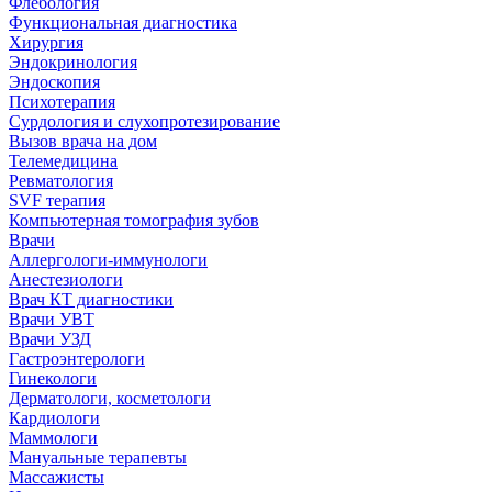
Флебология
Функциональная диагностика
Хирургия
Эндокринология
Эндоскопия
Психотерапия
Сурдология и слухопротезирование
Вызов врача на дом
Телемедицина
Ревматология
SVF терапия
Компьютерная томография зубов
Врачи
Аллергологи-иммунологи
Анестезиологи
Врач КТ диагностики
Врачи УВТ
Врачи УЗД
Гастроэнтерологи
Гинекологи
Дерматологи, косметологи
Кардиологи
Маммологи
Мануальные терапевты
Массажисты