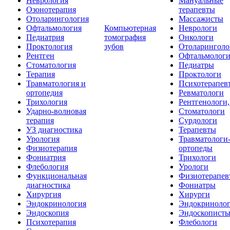
Неврология
Мануальные
Озонотерапия
терапевты
Отоларингология
Массажисты
Офтальмология
Компьютерная
Неврологи
Педиатрия
томография
Онкологи
Проктология
зубов
Отоларинголо
Рентген
Офтальмолог
Стоматология
Педиатры
Терапия
Проктологи
Травматология и
Психотерапев
ортопедия
Ревматологи
Трихология
Рентгенологи
Ударно-волновая
Стоматологи
терапия
Сурдологи
УЗ диагностика
Терапевты
Урология
Травматологи
Физиотерапия
ортопеды
Фониатрия
Трихологи
Флебология
Урологи
Функциональная
Физиотерапев
диагностика
Фониатры
Хирургия
Хирурги
Эндокринология
Эндокриноло
Эндоскопия
Эндоскопист
Психотерапия
Флебологи