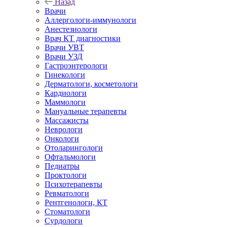
Назад
Врачи
Аллергологи-иммунологи
Анестезиологи
Врач КТ диагностики
Врачи УВТ
Врачи УЗД
Гастроэнтерологи
Гинекологи
Дерматологи, косметологи
Кардиологи
Маммологи
Мануальные терапевты
Массажисты
Неврологи
Онкологи
Отоларингологи
Офтальмологи
Педиатры
Проктологи
Психотерапевты
Ревматологи
Рентгенологи, КТ
Стоматологи
Сурдологи