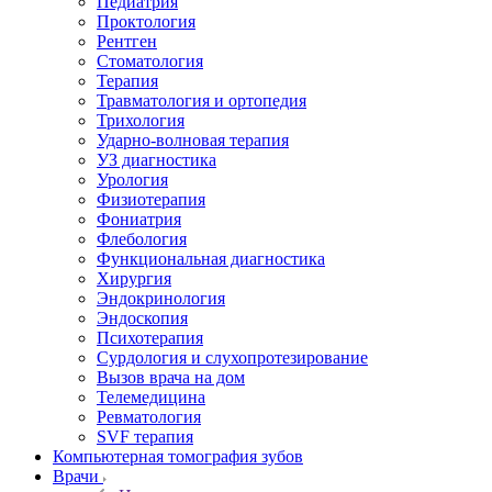
Педиатрия
Проктология
Рентген
Стоматология
Терапия
Травматология и ортопедия
Трихология
Ударно-волновая терапия
УЗ диагностика
Урология
Физиотерапия
Фониатрия
Флебология
Функциональная диагностика
Хирургия
Эндокринология
Эндоскопия
Психотерапия
Сурдология и слухопротезирование
Вызов врача на дом
Телемедицина
Ревматология
SVF терапия
Компьютерная томография зубов
Врачи