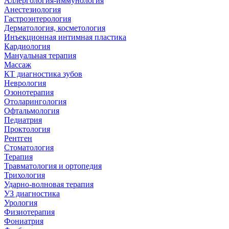
Аллергология-иммунология
Анестезиология
Гастроэнтерология
Дерматология, косметология
Инъекционная интимная пластика
Кардиология
Мануальная терапия
Массаж
КТ диагностика зубов
Неврология
Озонотерапия
Отоларингология
Офтальмология
Педиатрия
Проктология
Рентген
Стоматология
Терапия
Травматология и ортопедия
Трихология
Ударно-волновая терапия
УЗ диагностика
Урология
Физиотерапия
Фониатрия