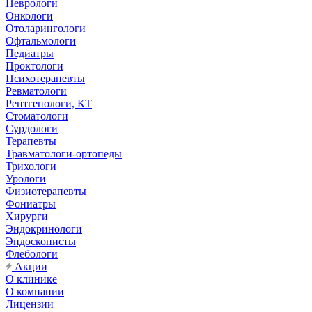
Неврологи
Онкологи
Отоларингологи
Офтальмологи
Педиатры
Проктологи
Психотерапевты
Ревматологи
Рентгенологи, КТ
Стоматологи
Сурдологи
Терапевты
Травматологи-ортопеды
Трихологи
Урологи
Физиотерапевты
Фониатры
Хирурги
Эндокринологи
Эндоскописты
Флебологи
Акции
О клинике
О компании
Лицензии