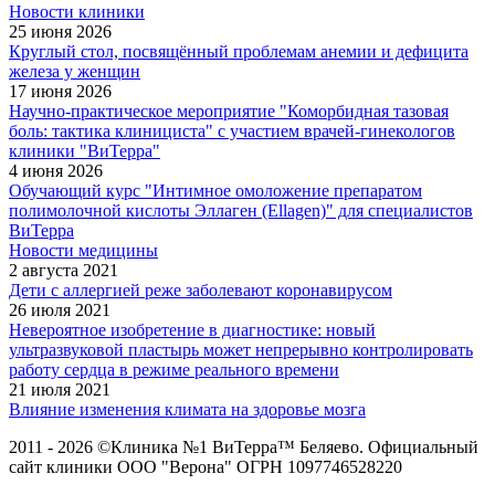
Новости клиники
25 июня 2026
Круглый стол, посвящённый проблемам анемии и дефицита
железа у женщин
17 июня 2026
Научно-практическое мероприятие "Коморбидная тазовая
боль: тактика клинициста" с участием врачей-гинекологов
клиники "ВиТерра"
4 июня 2026
Обучающий курс "Интимное омоложение препаратом
полимолочной кислоты Эллаген (Ellagen)" для специалистов
ВиТерра
Новости медицины
2 августа 2021
Дети с аллергией реже заболевают коронавирусом
26 июля 2021
Невероятное изобретение в диагностике: новый
ультразвуковой пластырь может непрерывно контролировать
работу сердца в режиме реального времени
21 июля 2021
Влияние изменения климата на здоровье мозга
2011 - 2026 ©Клиника №1 ВиТерра™ Беляево. Официальный
сайт клиники ООО "Верона" ОГРН 1097746528220