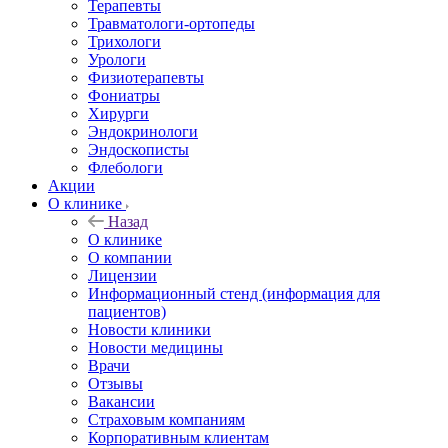
Терапевты
Травматологи-ортопеды
Трихологи
Урологи
Физиотерапевты
Фониатры
Хирурги
Эндокринологи
Эндоскописты
Флебологи
Акции
О клинике
Назад
О клинике
О компании
Лицензии
Информационный стенд (информация для
пациентов)
Новости клиники
Новости медицины
Врачи
Отзывы
Вакансии
Страховым компаниям
Корпоративным клиентам