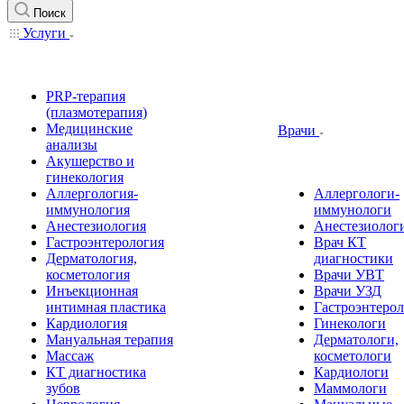
Поиск
Услуги
PRP-терапия
(плазмотерапия)
Медицинские
Врачи
анализы
Акушерство и
гинекология
Аллергология-
Аллергологи-
иммунология
иммунологи
Анестезиология
Анестезиолог
Гастроэнтерология
Врач КТ
Дерматология,
диагностики
косметология
Врачи УВТ
Инъекционная
Врачи УЗД
интимная пластика
Гастроэнтеро
Кардиология
Гинекологи
Мануальная терапия
Дерматологи,
Массаж
косметологи
КТ диагностика
Кардиологи
зубов
Маммологи