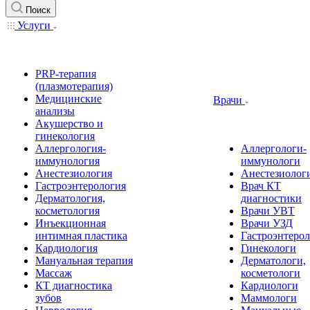
Поиск
Услуги
PRP-терапия
(плазмотерапия)
Медицинские
Врачи
анализы
Акушерство и
гинекология
Аллергология-
Аллергологи-
иммунология
иммунологи
Анестезиология
Анестезиолог
Гастроэнтерология
Врач КТ
Дерматология,
диагностики
косметология
Врачи УВТ
Инъекционная
Врачи УЗД
интимная пластика
Гастроэнтеро
Кардиология
Гинекологи
Мануальная терапия
Дерматологи,
Массаж
косметологи
КТ диагностика
Кардиологи
зубов
Маммологи