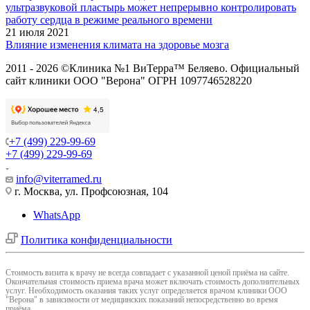
ультразвуковой пластырь может непрерывно контролировать
работу сердца в режиме реального времени
21 июля 2021
Влияние изменения климата на здоровье мозга
2011 - 2026 ©Клиника №1 ВиТерра™ Беляево. Официальный
сайт клиники ООО "Верона" ОГРН 1097746528220
+7 (499) 229-99-69
+7 (499) 229-99-69
info@viterramed.ru
г. Москва, ул. Профсоюзная, 104
WhatsApp
Политика конфиденциальности
Cтоимость визита к врачу не всегда совпадает с указанной ценой приёма на сайте.
Окончательная стоимость приема врача может включать стоимость дополнительных
услуг. Необходимость оказания таких услуг определяется врачом клиники ООО
"Верона" в зависимости от медицинских показаний непосредственно во время
приёма.