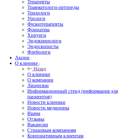
Терапевты
Травматологи-ортопеды
Трихологи
Урологи
Физиотерапевты
Фониатры
Хирурги
Эндокринологи
Эндоскописты
Флебологи
Акции
О клинике
Назад
О клинике
О компании
Лицензии
Информационный стенд (информация для
пациентов)
Новости клиники
Новости медицины
Врачи
Отзывы
Вакансии
Страховым компаниям
Корпоративным клиентам