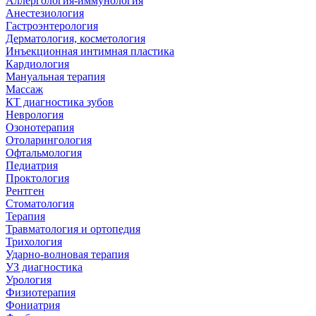
Аллергология-иммунология
Анестезиология
Гастроэнтерология
Дерматология, косметология
Инъекционная интимная пластика
Кардиология
Мануальная терапия
Массаж
КТ диагностика зубов
Неврология
Озонотерапия
Отоларингология
Офтальмология
Педиатрия
Проктология
Рентген
Стоматология
Терапия
Травматология и ортопедия
Трихология
Ударно-волновая терапия
УЗ диагностика
Урология
Физиотерапия
Фониатрия