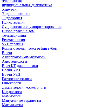
Флебология
Функциональная диагностика
Хирургия
Эндокринология
Эндоскопия
Психотерапия
Сурдология и слухопротезирование
Вызов врача на дом
Телемедицина
Ревматология
SVF терапия
Компьютерная томография зубов
Врачи
Аллергологи-иммунологи
Анестезиологи
Врач КТ диагностики
Врачи УВТ
Врачи УЗД
Гастроэнтерологи
Гинекологи
Дерматологи, косметологи
Кардиологи
Маммологи
Мануальные терапевты
Массажисты