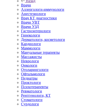
Назад
Врачи
Аллергологи-иммунологи
Анестезиологи
Врач КТ диагностики
Врачи УВТ
Врачи УЗД
Гастроэнтерологи
Гинекологи
Дерматологи, косметологи
Кардиологи
Маммологи
Мануальные терапевты
Массажисты
Неврологи
Онкологи
Отоларингологи
Офтальмологи
Педиатры
Проктологи
Психотерапевты
Ревматологи
Рентгенологи, КТ
Стоматологи
Сурдологи