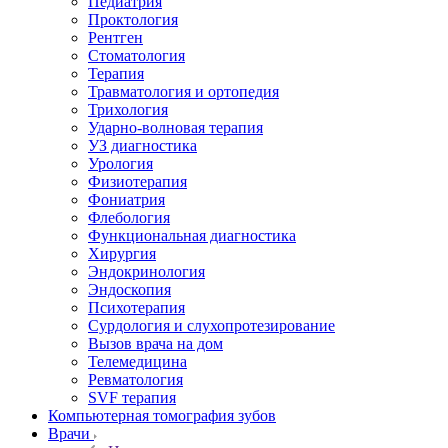
Педиатрия
Проктология
Рентген
Стоматология
Терапия
Травматология и ортопедия
Трихология
Ударно-волновая терапия
УЗ диагностика
Урология
Физиотерапия
Фониатрия
Флебология
Функциональная диагностика
Хирургия
Эндокринология
Эндоскопия
Психотерапия
Сурдология и слухопротезирование
Вызов врача на дом
Телемедицина
Ревматология
SVF терапия
Компьютерная томография зубов
Врачи