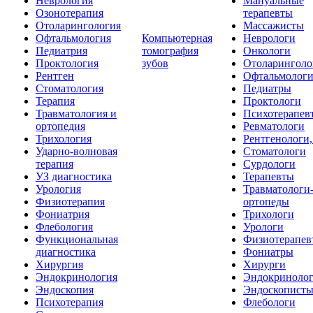
Неврология
Мануальные
Озонотерапия
терапевты
Отоларингология
Массажисты
Офтальмология
Компьютерная
Неврологи
Педиатрия
томография
Онкологи
Проктология
зубов
Отоларинголо
Рентген
Офтальмолог
Стоматология
Педиатры
Терапия
Проктологи
Травматология и
Психотерапев
ортопедия
Ревматологи
Трихология
Рентгенологи
Ударно-волновая
Стоматологи
терапия
Сурдологи
УЗ диагностика
Терапевты
Урология
Травматологи
Физиотерапия
ортопеды
Фониатрия
Трихологи
Флебология
Урологи
Функциональная
Физиотерапев
диагностика
Фониатры
Хирургия
Хирурги
Эндокринология
Эндокриноло
Эндоскопия
Эндоскопист
Психотерапия
Флебологи