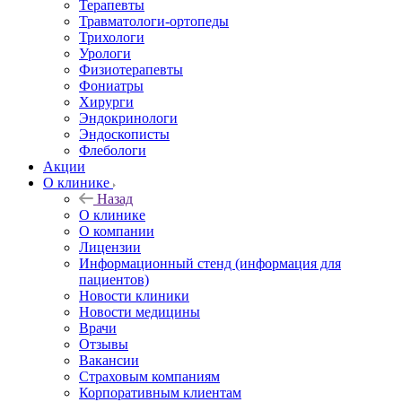
Терапевты
Травматологи-ортопеды
Трихологи
Урологи
Физиотерапевты
Фониатры
Хирурги
Эндокринологи
Эндоскописты
Флебологи
Акции
О клинике
Назад
О клинике
О компании
Лицензии
Информационный стенд (информация для
пациентов)
Новости клиники
Новости медицины
Врачи
Отзывы
Вакансии
Страховым компаниям
Корпоративным клиентам