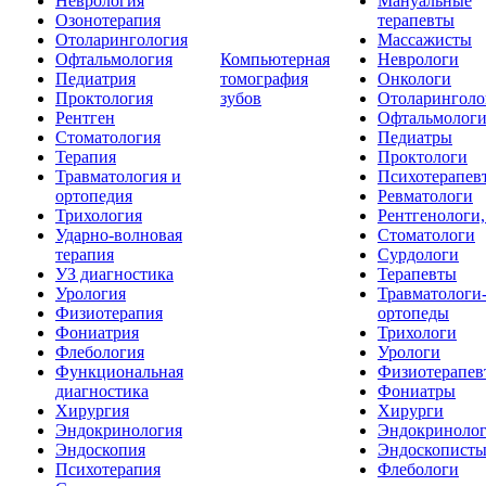
Неврология
Мануальные
Озонотерапия
терапевты
Отоларингология
Массажисты
Офтальмология
Компьютерная
Неврологи
Педиатрия
томография
Онкологи
Проктология
зубов
Отоларинголо
Рентген
Офтальмолог
Стоматология
Педиатры
Терапия
Проктологи
Травматология и
Психотерапев
ортопедия
Ревматологи
Трихология
Рентгенологи
Ударно-волновая
Стоматологи
терапия
Сурдологи
УЗ диагностика
Терапевты
Урология
Травматологи
Физиотерапия
ортопеды
Фониатрия
Трихологи
Флебология
Урологи
Функциональная
Физиотерапев
диагностика
Фониатры
Хирургия
Хирурги
Эндокринология
Эндокриноло
Эндоскопия
Эндоскопист
Психотерапия
Флебологи