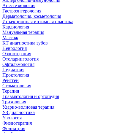
Аллергология-иммунология
Анестезиология
Гастроэнтерология
Дерматология, косметология
Инъекционная интимная пластика
Кардиология
Мануальная терапия
Массаж
КТ диагностика зубов
Неврология
Озонотерапия
Отоларингология
Офтальмология
Педиатрия
Проктология
Рентген
Стоматология
Терапия
Травматология и ортопедия
Трихология
Ударно-волновая терапия
УЗ диагностика
Урология
Физиотерапия
Фониатрия