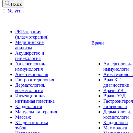
Поиск
Услуги
PRP-терапия
(плазмотерапия)
Медицинские
Врачи
анализы
Акушерство и
гинекология
Аллергология-
Аллергологи-
иммунология
иммунологи
Анестезиология
Анестезиолог
Гастроэнтерология
Врач КТ
Дерматология,
диагностики
косметология
Врачи УВТ
Инъекционная
Врачи УЗД
интимная пластика
Гастроэнтеро
Кардиология
Гинекологи
Мануальная терапия
Дерматологи,
Массаж
косметологи
КТ диагностика
Кардиологи
зубов
Маммологи