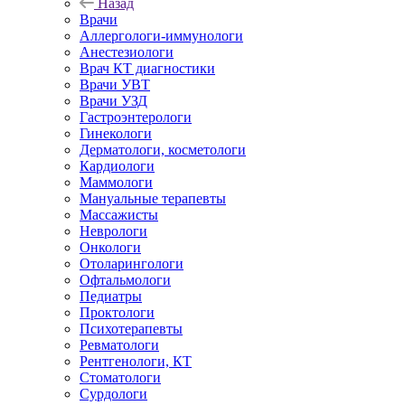
Назад
Врачи
Аллергологи-иммунологи
Анестезиологи
Врач КТ диагностики
Врачи УВТ
Врачи УЗД
Гастроэнтерологи
Гинекологи
Дерматологи, косметологи
Кардиологи
Маммологи
Мануальные терапевты
Массажисты
Неврологи
Онкологи
Отоларингологи
Офтальмологи
Педиатры
Проктологи
Психотерапевты
Ревматологи
Рентгенологи, КТ
Стоматологи
Сурдологи