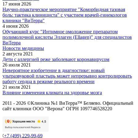
17 июня 2026
Научно-практическое мероприятие "Коморбидная тазовая
боль: тактика клинициста" с участием врачей-гинекологов
клиники "ВиТерра"
4 июня 2026
Обучающий курс "Интимное омоложение препаратом
полимолочной кислоты Эллаген (Ellagen)" для специалистов
ВиТерра
Новости медицины
2 августа 2021
Дети с аллергией реже заболевают коронавирусом
26 июля 2021
Невероятное изобретение в диагностике: новый
ультразвуковой пластырь может непрерывно контролировать
работу сердца в режиме реального времени
21 июля 2021
Влияние изменения климата на здоровье мозга
2011 - 2026 ©Клиника №1 ВиТерра™ Беляево. Официальный
сайт клиники ООО "Верона" ОГРН 1097746528220
+7 (499) 229-99-69