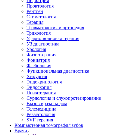
Педиатрия
Проктология
Рентген
Стоматология
Терапия
Травматология и ортопедия
Трихология
Ударно-волновая терапия
УЗ диагностика
Урология
Физиотерапия
Фониатрия
Флебология
Функциональная диагностика
Хирургия
Эндокринология
Эндоскопия
Психотерапия
Сурдология и слухопротезирование
Вызов врача на дом
Телемедицина
Ревматология
SVF терапия
Компьютерная томография зубов
Врачи