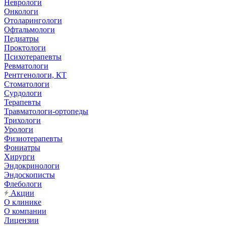
Неврологи
Онкологи
Отоларингологи
Офтальмологи
Педиатры
Проктологи
Психотерапевты
Ревматологи
Рентгенологи, КТ
Стоматологи
Сурдологи
Терапевты
Травматологи-ортопеды
Трихологи
Урологи
Физиотерапевты
Фониатры
Хирурги
Эндокринологи
Эндоскописты
Флебологи
Акции
О клинике
О компании
Лицензии