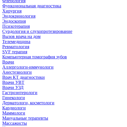
Флебология
Функциональная диагностика
Хирургия
Эндокринология
Эндоскопия
Психотерапия
Сурдология и слухопротезирование
Вызов врача на дом
Телемедицина
Ревматология
SVF терапия
Компьютерная томография зубов
Врачи
Аллергологи-иммунологи
Анестезиологи
Врач КТ диагностики
Врачи УВТ
Врачи УЗД
Гастроэнтерологи
Гинекологи
Дерматологи, косметологи
Кардиологи
Маммологи
Мануальные терапевты
Массажисты