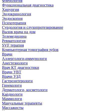
Флебология
Функциональная диагностика
Хирургия
Эндокринология
Эндоскопия
Психотерапия
Сурдология и слухопротезирование
Вызов врача на дом
Телемедицина
Ревматология
SVF терапия
Компьютерная томография зубов
Врачи
Аллергологи-иммунологи
Анестезиологи
Врач КТ диагностики
Врачи УВТ
Врачи УЗД
Гастроэнтерологи
Гинекологи
Дерматологи, косметологи
Кардиологи
Маммологи
Мануальные терапевты
Массажисты