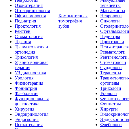
Неврология
Мануальные
Озонотерапия
терапевты
Отоларингология
Массажисты
Офтальмология
Компьютерная
Неврологи
Педиатрия
томография
Онкологи
Проктология
зубов
Отоларинголо
Рентген
Офтальмолог
Стоматология
Педиатры
Терапия
Проктологи
Травматология и
Психотерапев
ортопедия
Ревматологи
Трихология
Рентгенологи
Ударно-волновая
Стоматологи
терапия
Сурдологи
УЗ диагностика
Терапевты
Урология
Травматологи
Физиотерапия
ортопеды
Фониатрия
Трихологи
Флебология
Урологи
Функциональная
Физиотерапев
диагностика
Фониатры
Хирургия
Хирурги
Эндокринология
Эндокриноло
Эндоскопия
Эндоскопист
Психотерапия
Флебологи