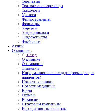
Терапевты
Травматологи-ортопеды
Трихологи
Урологи
Физиотерапевты
Фониатры
Хирурги
Эндокринологи
Эндоскописты
Флебологи
Акции
О клинике
Назад
О клинике
О компании
Лицензии
Информационный стенд (информация для
пациентов)
Новости клиники
Новости медицины
Врачи
Отзывы
Вакансии
Страховым компаниям
Корпоративным клиентам