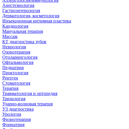
Аллергология-иммунология
Анестезиология
Гастроэнтерология
Дерматология, косметология
Инъекционная интимная пластика
Кардиология
Мануальная терапия
Массаж
КТ диагностика зубов
Неврология
Озонотерапия
Отоларингология
Офтальмология
Педиатрия
Проктология
Рентген
Стоматология
Терапия
Травматология и ортопедия
Трихология
Ударно-волновая терапия
УЗ диагностика
Урология
Физиотерапия
Фониатрия