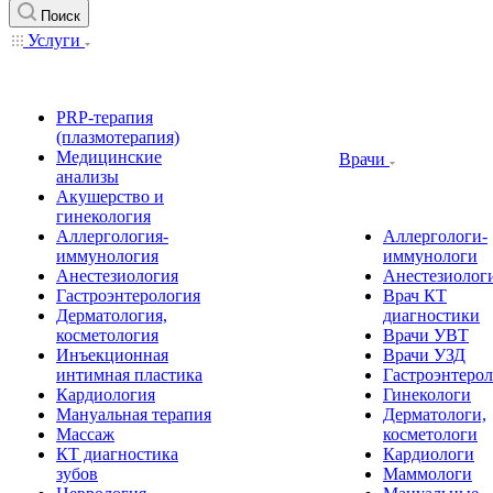
Поиск
Услуги
PRP-терапия
(плазмотерапия)
Медицинские
Врачи
анализы
Акушерство и
гинекология
Аллергология-
Аллергологи-
иммунология
иммунологи
Анестезиология
Анестезиолог
Гастроэнтерология
Врач КТ
Дерматология,
диагностики
косметология
Врачи УВТ
Инъекционная
Врачи УЗД
интимная пластика
Гастроэнтеро
Кардиология
Гинекологи
Мануальная терапия
Дерматологи,
Массаж
косметологи
КТ диагностика
Кардиологи
зубов
Маммологи