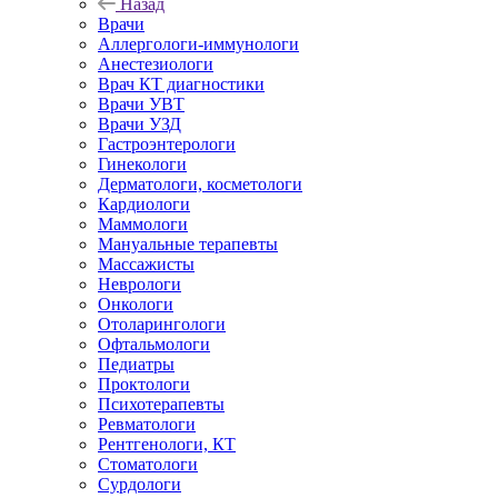
Назад
Врачи
Аллергологи-иммунологи
Анестезиологи
Врач КТ диагностики
Врачи УВТ
Врачи УЗД
Гастроэнтерологи
Гинекологи
Дерматологи, косметологи
Кардиологи
Маммологи
Мануальные терапевты
Массажисты
Неврологи
Онкологи
Отоларингологи
Офтальмологи
Педиатры
Проктологи
Психотерапевты
Ревматологи
Рентгенологи, КТ
Стоматологи
Сурдологи