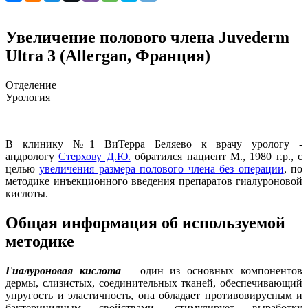
Увеличение полового члена Juvederm
Ultra 3 (Allergan, Франция)
Отделение
Урология
В клинику №1 ВиТерра Беляево к врачу урологу -
андрологу
Стерхову Д.Ю.
обратился пациент М., 1980 г.р., с
целью
увеличения размера полового члена без операции
, по
методике инъекционного введения препаратов гиалуроновой
кислоты.
Общая информация об используемой
методике
Гиалуроновая кислота
– один из основных компонентов
дермы, слизистых, соединительных тканей, обеспечивающий
упругость и эластичность, она обладает противовирусным и
бактерицидным свойствами, стимулирует выработку