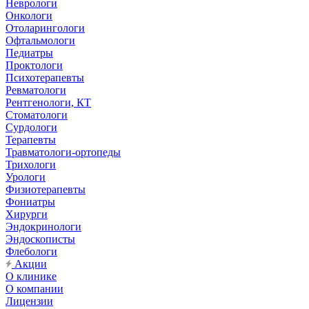
Неврологи
Онкологи
Отоларингологи
Офтальмологи
Педиатры
Проктологи
Психотерапевты
Ревматологи
Рентгенологи, КТ
Стоматологи
Сурдологи
Терапевты
Травматологи-ортопеды
Трихологи
Урологи
Физиотерапевты
Фониатры
Хирурги
Эндокринологи
Эндоскописты
Флебологи
Акции
О клинике
О компании
Лицензии