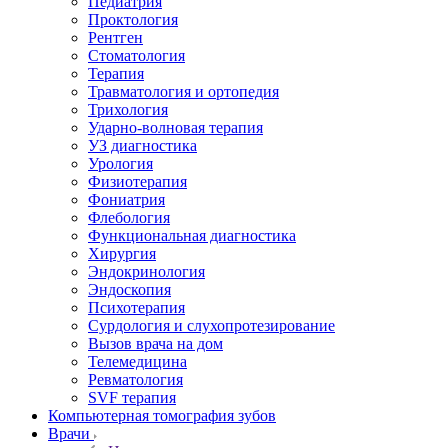
Педиатрия
Проктология
Рентген
Стоматология
Терапия
Травматология и ортопедия
Трихология
Ударно-волновая терапия
УЗ диагностика
Урология
Физиотерапия
Фониатрия
Флебология
Функциональная диагностика
Хирургия
Эндокринология
Эндоскопия
Психотерапия
Сурдология и слухопротезирование
Вызов врача на дом
Телемедицина
Ревматология
SVF терапия
Компьютерная томография зубов
Врачи