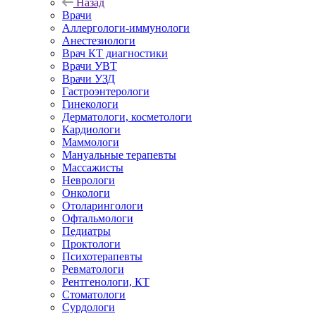
Назад
Врачи
Аллергологи-иммунологи
Анестезиологи
Врач КТ диагностики
Врачи УВТ
Врачи УЗД
Гастроэнтерологи
Гинекологи
Дерматологи, косметологи
Кардиологи
Маммологи
Мануальные терапевты
Массажисты
Неврологи
Онкологи
Отоларингологи
Офтальмологи
Педиатры
Проктологи
Психотерапевты
Ревматологи
Рентгенологи, КТ
Стоматологи
Сурдологи