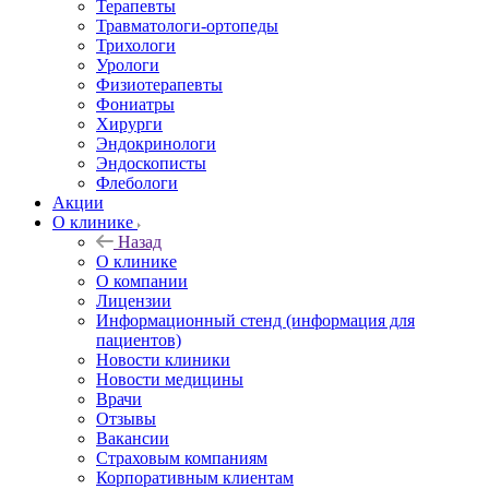
Терапевты
Травматологи-ортопеды
Трихологи
Урологи
Физиотерапевты
Фониатры
Хирурги
Эндокринологи
Эндоскописты
Флебологи
Акции
О клинике
Назад
О клинике
О компании
Лицензии
Информационный стенд (информация для
пациентов)
Новости клиники
Новости медицины
Врачи
Отзывы
Вакансии
Страховым компаниям
Корпоративным клиентам