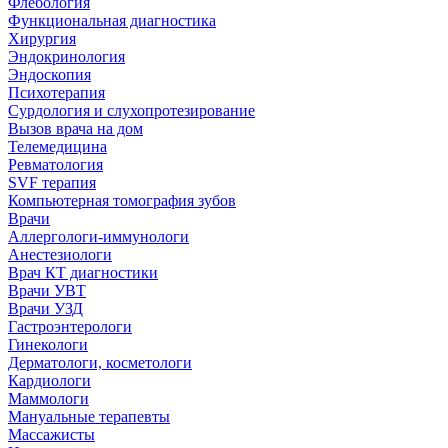
Флебология
Функциональная диагностика
Хирургия
Эндокринология
Эндоскопия
Психотерапия
Сурдология и слухопротезирование
Вызов врача на дом
Телемедицина
Ревматология
SVF терапия
Компьютерная томография зубов
Врачи
Аллергологи-иммунологи
Анестезиологи
Врач КТ диагностики
Врачи УВТ
Врачи УЗД
Гастроэнтерологи
Гинекологи
Дерматологи, косметологи
Кардиологи
Маммологи
Мануальные терапевты
Массажисты