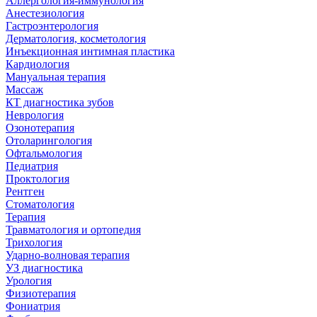
Аллергология-иммунология
Анестезиология
Гастроэнтерология
Дерматология, косметология
Инъекционная интимная пластика
Кардиология
Мануальная терапия
Массаж
КТ диагностика зубов
Неврология
Озонотерапия
Отоларингология
Офтальмология
Педиатрия
Проктология
Рентген
Стоматология
Терапия
Травматология и ортопедия
Трихология
Ударно-волновая терапия
УЗ диагностика
Урология
Физиотерапия
Фониатрия