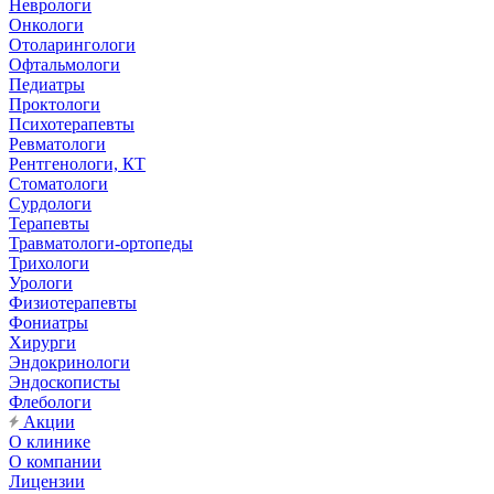
Неврологи
Онкологи
Отоларингологи
Офтальмологи
Педиатры
Проктологи
Психотерапевты
Ревматологи
Рентгенологи, КТ
Стоматологи
Сурдологи
Терапевты
Травматологи-ортопеды
Трихологи
Урологи
Физиотерапевты
Фониатры
Хирурги
Эндокринологи
Эндоскописты
Флебологи
Акции
О клинике
О компании
Лицензии