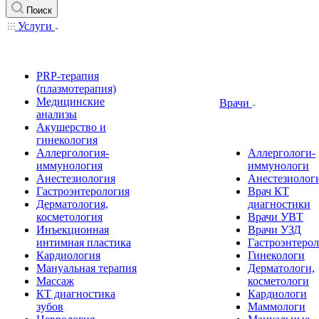
Поиск
Услуги
PRP-терапия
(плазмотерапия)
Медицинские
Врачи
анализы
Акушерство и
гинекология
Аллергология-
Аллергологи-
иммунология
иммунологи
Анестезиология
Анестезиолог
Гастроэнтерология
Врач КТ
Дерматология,
диагностики
косметология
Врачи УВТ
Инъекционная
Врачи УЗД
интимная пластика
Гастроэнтеро
Кардиология
Гинекологи
Мануальная терапия
Дерматологи,
Массаж
косметологи
КТ диагностика
Кардиологи
зубов
Маммологи