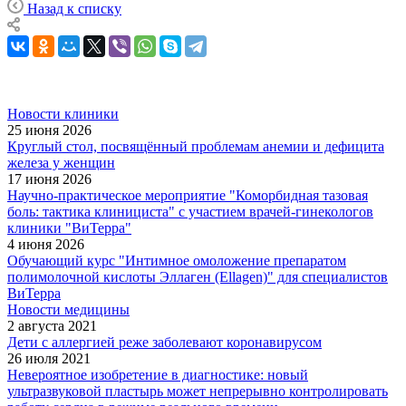
Назад к списку
Новости клиники
25 июня 2026
Круглый стол, посвящённый проблемам анемии и дефицита
железа у женщин
17 июня 2026
Научно-практическое мероприятие "Коморбидная тазовая
боль: тактика клинициста" с участием врачей-гинекологов
клиники "ВиТерра"
4 июня 2026
Обучающий курс "Интимное омоложение препаратом
полимолочной кислоты Эллаген (Ellagen)" для специалистов
ВиТерра
Новости медицины
2 августа 2021
Дети с аллергией реже заболевают коронавирусом
26 июля 2021
Невероятное изобретение в диагностике: новый
ультразвуковой пластырь может непрерывно контролировать