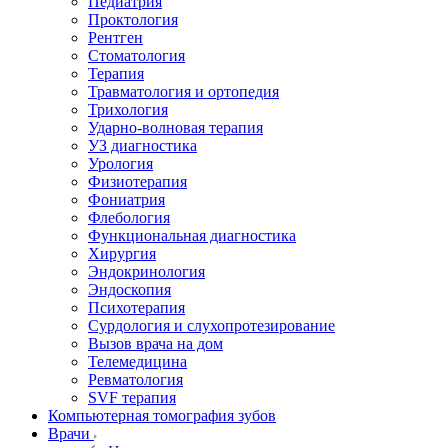
Педиатрия
Проктология
Рентген
Стоматология
Терапия
Травматология и ортопедия
Трихология
Ударно-волновая терапия
УЗ диагностика
Урология
Физиотерапия
Фониатрия
Флебология
Функциональная диагностика
Хирургия
Эндокринология
Эндоскопия
Психотерапия
Сурдология и слухопротезирование
Вызов врача на дом
Телемедицина
Ревматология
SVF терапия
Компьютерная томография зубов
Врачи