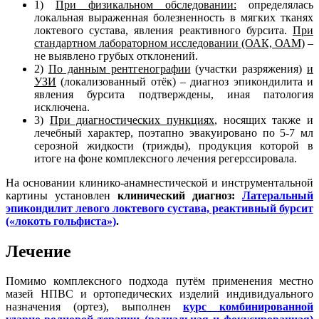
1)
При физикальном обследовании:
определялась
локальная выраженная болезненность в мягких тканях
локтевого сустава, явления реактивного бурсита.
При
стандартном лабораторном исследовании (ОАК, ОАМ)
–
не выявлено грубых отклонений.
2)
По данным рентгенографии
(участки разряжения)
и
УЗИ
(локализованный отёк) – диагноз эпикондилита и
явления бурсита подтверждены, иная патология
исключена.
3)
При диагностических пункциях
, носящих также и
лечебный характер, поэтапно эвакуировано по 5-7 мл
серозной жидкости (трижды), продукция которой в
итоге на фоне комплексного лечения регерссировала.
На основании клинико-анамнестической и инструментальной
картины установлен
клинический диагноз:
Латеральный
эпикондилит левого локтевого сустава, реактивный бурсит
(«локоть гольфиста»)
.
Лечение
Помимо комплексного подхода путём применения местно
мазей НПВС и ортопедических изделий индивидуального
назначения (ортез), выполнен
курс комбинированной