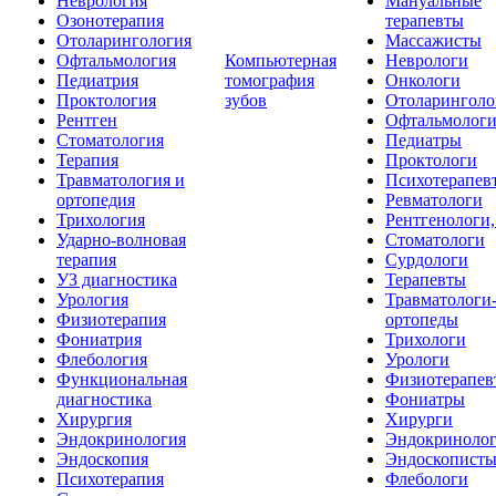
Неврология
Мануальные
Озонотерапия
терапевты
Отоларингология
Массажисты
Офтальмология
Компьютерная
Неврологи
Педиатрия
томография
Онкологи
Проктология
зубов
Отоларинголо
Рентген
Офтальмолог
Стоматология
Педиатры
Терапия
Проктологи
Травматология и
Психотерапев
ортопедия
Ревматологи
Трихология
Рентгенологи
Ударно-волновая
Стоматологи
терапия
Сурдологи
УЗ диагностика
Терапевты
Урология
Травматологи
Физиотерапия
ортопеды
Фониатрия
Трихологи
Флебология
Урологи
Функциональная
Физиотерапев
диагностика
Фониатры
Хирургия
Хирурги
Эндокринология
Эндокриноло
Эндоскопия
Эндоскопист
Психотерапия
Флебологи