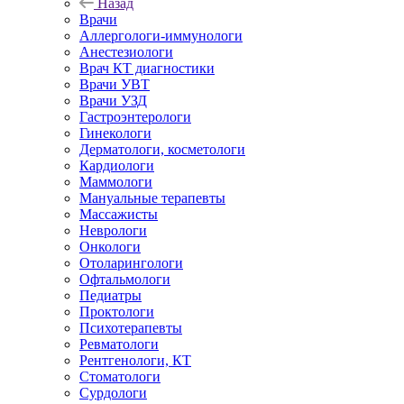
Назад
Врачи
Аллергологи-иммунологи
Анестезиологи
Врач КТ диагностики
Врачи УВТ
Врачи УЗД
Гастроэнтерологи
Гинекологи
Дерматологи, косметологи
Кардиологи
Маммологи
Мануальные терапевты
Массажисты
Неврологи
Онкологи
Отоларингологи
Офтальмологи
Педиатры
Проктологи
Психотерапевты
Ревматологи
Рентгенологи, КТ
Стоматологи
Сурдологи