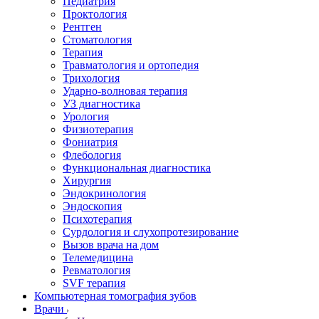
Педиатрия
Проктология
Рентген
Стоматология
Терапия
Травматология и ортопедия
Трихология
Ударно-волновая терапия
УЗ диагностика
Урология
Физиотерапия
Фониатрия
Флебология
Функциональная диагностика
Хирургия
Эндокринология
Эндоскопия
Психотерапия
Сурдология и слухопротезирование
Вызов врача на дом
Телемедицина
Ревматология
SVF терапия
Компьютерная томография зубов
Врачи