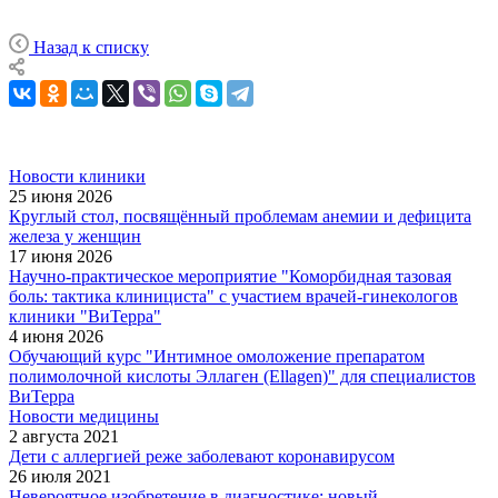
Назад к списку
Новости клиники
25 июня 2026
Круглый стол, посвящённый проблемам анемии и дефицита
железа у женщин
17 июня 2026
Научно-практическое мероприятие "Коморбидная тазовая
боль: тактика клинициста" с участием врачей-гинекологов
клиники "ВиТерра"
4 июня 2026
Обучающий курс "Интимное омоложение препаратом
полимолочной кислоты Эллаген (Ellagen)" для специалистов
ВиТерра
Новости медицины
2 августа 2021
Дети с аллергией реже заболевают коронавирусом
26 июля 2021
Невероятное изобретение в диагностике: новый