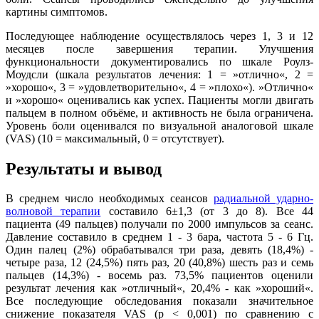
картины симптомов.
Последующее наблюдение осуществлялось через 1, 3 и 12
месяцев после завершения терапии. Улучшения
функциональности документировались по шкале Роулз-
Моудсли (шкала результатов лечения: 1 = »отлично«, 2 =
»хорошо«, 3 = »удовлетворительно«, 4 = »плохо«). »Отлично«
и »хорошо« оценивались как успех. Пациенты могли двигать
пальцем в полном объёме, и активность не была ограничена.
Уровень боли оценивался по визуальной аналоговой шкале
(VAS) (10 = максимальный, 0 = отсутствует).
Результаты и вывод
В среднем число необходимых сеансов
радиальной ударно-
волновой терапии
составило 6±1,3 (от 3 до 8). Все 44
пациента (49 пальцев) получали по 2000 импульсов за сеанс.
Давление составило в среднем 1 - 3 бара, частота 5 - 6 Гц.
Один палец (2%) обрабатывался три раза, девять (18,4%) -
четыре раза, 12 (24,5%) пять раз, 20 (40,8%) шесть раз и семь
пальцев (14,3%) - восемь раз. 73,5% пациентов оценили
результат лечения как »отличный«, 20,4% - как »хороший«.
Все последующие обследования показали значительное
снижение показателя VAS (p < 0,001) по сравнению с