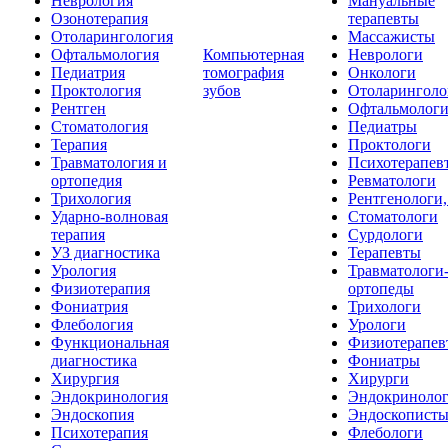
Неврология
Мануальные
Озонотерапия
терапевты
Отоларингология
Массажисты
Офтальмология
Компьютерная
Неврологи
Педиатрия
томография
Онкологи
Проктология
зубов
Отоларинголо
Рентген
Офтальмолог
Стоматология
Педиатры
Терапия
Проктологи
Травматология и
Психотерапев
ортопедия
Ревматологи
Трихология
Рентгенологи
Ударно-волновая
Стоматологи
терапия
Сурдологи
УЗ диагностика
Терапевты
Урология
Травматологи
Физиотерапия
ортопеды
Фониатрия
Трихологи
Флебология
Урологи
Функциональная
Физиотерапев
диагностика
Фониатры
Хирургия
Хирурги
Эндокринология
Эндокриноло
Эндоскопия
Эндоскопист
Психотерапия
Флебологи