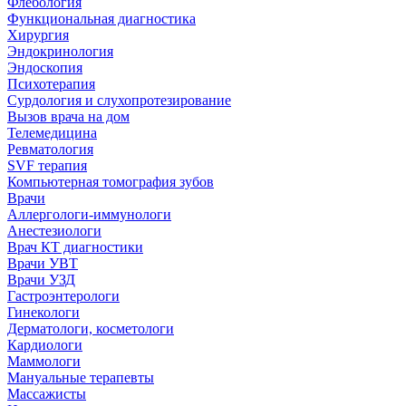
Флебология
Функциональная диагностика
Хирургия
Эндокринология
Эндоскопия
Психотерапия
Сурдология и слухопротезирование
Вызов врача на дом
Телемедицина
Ревматология
SVF терапия
Компьютерная томография зубов
Врачи
Аллергологи-иммунологи
Анестезиологи
Врач КТ диагностики
Врачи УВТ
Врачи УЗД
Гастроэнтерологи
Гинекологи
Дерматологи, косметологи
Кардиологи
Маммологи
Мануальные терапевты
Массажисты