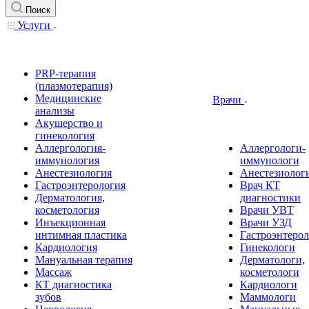
Поиск
Услуги
PRP-терапия
(плазмотерапия)
Медицинские
Врачи
анализы
Акушерство и
гинекология
Аллергология-
Аллергологи-
иммунология
иммунологи
Анестезиология
Анестезиолог
Гастроэнтерология
Врач КТ
Дерматология,
диагностики
косметология
Врачи УВТ
Инъекционная
Врачи УЗД
интимная пластика
Гастроэнтеро
Кардиология
Гинекологи
Мануальная терапия
Дерматологи,
Массаж
косметологи
КТ диагностика
Кардиологи
зубов
Маммологи