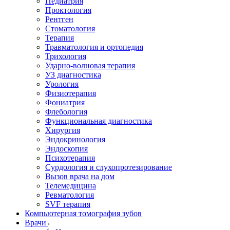
Педиатрия
Проктология
Рентген
Стоматология
Терапия
Травматология и ортопедия
Трихология
Ударно-волновая терапия
УЗ диагностика
Урология
Физиотерапия
Фониатрия
Флебология
Функциональная диагностика
Хирургия
Эндокринология
Эндоскопия
Психотерапия
Сурдология и слухопротезирование
Вызов врача на дом
Телемедицина
Ревматология
SVF терапия
Компьютерная томография зубов
Врачи