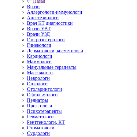
Назад
Врачи
Аллергологи-иммунологи
Анестезиологи
Врач КТ диагностики
Врачи УВТ
Врачи УЗД
Гастроэнтерологи
Гинекологи
Дерматологи, косметологи
Кардиологи
Маммологи
Мануальные терапевты
Массажисты
Неврологи
Онкологи
Отоларингологи
Офтальмологи
Педиатры
Проктологи
Психотерапевты
Ревматологи
Рентгенологи, КТ
Стоматологи
Сурдологи