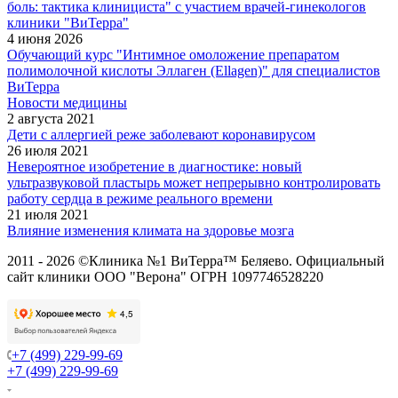
боль: тактика клинициста" с участием врачей-гинекологов
клиники "ВиТерра"
4 июня 2026
Обучающий курс "Интимное омоложение препаратом
полимолочной кислоты Эллаген (Ellagen)" для специалистов
ВиТерра
Новости медицины
2 августа 2021
Дети с аллергией реже заболевают коронавирусом
26 июля 2021
Невероятное изобретение в диагностике: новый
ультразвуковой пластырь может непрерывно контролировать
работу сердца в режиме реального времени
21 июля 2021
Влияние изменения климата на здоровье мозга
2011 - 2026 ©Клиника №1 ВиТерра™ Беляево. Официальный
сайт клиники ООО "Верона" ОГРН 1097746528220
+7 (499) 229-99-69
+7 (499) 229-99-69