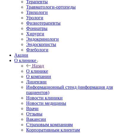
Терапевты
Травматологи-ортопеды
Трихологи
Урологи
Физиотерапевты
Фониатры
Хирурги
Эндокринологи
Эндоскописты
Флебологи
Акции
О клинике
Назад
О клинике
О компании
Лицензии
Информационный стенд (информация для
пациентов)
Новости клиники
Новости медицины
Врачи
Отзывы
Вакансии
Страховым компаниям
Корпоративным клиентам