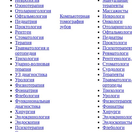
Неврология
Мануальные
Озонотерапия
терапевты
Отоларингология
Массажисты
Офтальмология
Компьютерная
Неврологи
Педиатрия
томография
Онкологи
Проктология
зубов
Отоларинголо
Рентген
Офтальмолог
Стоматология
Педиатры
Терапия
Проктологи
Травматология и
Психотерапев
ортопедия
Ревматологи
Трихология
Рентгенологи
Ударно-волновая
Стоматологи
терапия
Сурдологи
УЗ диагностика
Терапевты
Урология
Травматологи
Физиотерапия
ортопеды
Фониатрия
Трихологи
Флебология
Урологи
Функциональная
Физиотерапев
диагностика
Фониатры
Хирургия
Хирурги
Эндокринология
Эндокриноло
Эндоскопия
Эндоскопист
Психотерапия
Флебологи