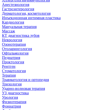
Аллергология-иммунология
Анестезиология
Гастроэнтерология
Дерматология, косметология
Инъекционная интимная пластика
Кардиология
Мануальная терапия
Массаж
КТ диагностика зубов
Неврология
Озонотерапия
Отоларингология
Офтальмология
Педиатрия
Проктология
Рентген
Стоматология
Терапия
Травматология и ортопедия
Трихология
Ударно-волновая терапия
УЗ диагностика
Урология
Физиотерапия
Фониатрия