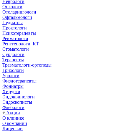
Неврологи
Онкологи
Отоларингологи
Офтальмологи
Педиатры
Проктологи
Психотерапевты
Ревматологи
Рентгенологи, КТ
Стоматологи
Сурдологи
Терапевты
Травматологи-ортопеды
Трихологи
Урологи
Физиотерапевты
Фониатры
Хирурги
Эндокринологи
Эндоскописты
Флебологи
Акции
О клинике
О компании
Лицензии