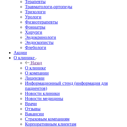
Терапевты
Травматологи-ортопеды
Трихологи
Урологи
Физиотерапевты
Фониатры
Хирурги
Эндокринологи
Эндоскописты
Флебологи
Акции
О клинике
Назад
О клинике
О компании
Лицензии
Информационный стенд (информация для
пациентов)
Новости клиники
Новости медицины
Врачи
Отзывы
Вакансии
Страховым компаниям
Корпоративным клиентам