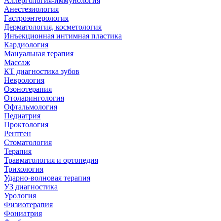
Аллергология-иммунология
Анестезиология
Гастроэнтерология
Дерматология, косметология
Инъекционная интимная пластика
Кардиология
Мануальная терапия
Массаж
КТ диагностика зубов
Неврология
Озонотерапия
Отоларингология
Офтальмология
Педиатрия
Проктология
Рентген
Стоматология
Терапия
Травматология и ортопедия
Трихология
Ударно-волновая терапия
УЗ диагностика
Урология
Физиотерапия
Фониатрия