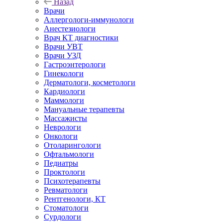
Назад
Врачи
Аллергологи-иммунологи
Анестезиологи
Врач КТ диагностики
Врачи УВТ
Врачи УЗД
Гастроэнтерологи
Гинекологи
Дерматологи, косметологи
Кардиологи
Маммологи
Мануальные терапевты
Массажисты
Неврологи
Онкологи
Отоларингологи
Офтальмологи
Педиатры
Проктологи
Психотерапевты
Ревматологи
Рентгенологи, КТ
Стоматологи
Сурдологи