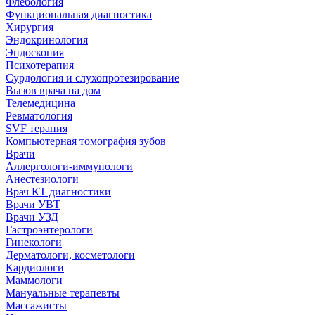
Флебология
Функциональная диагностика
Хирургия
Эндокринология
Эндоскопия
Психотерапия
Сурдология и слухопротезирование
Вызов врача на дом
Телемедицина
Ревматология
SVF терапия
Компьютерная томография зубов
Врачи
Аллергологи-иммунологи
Анестезиологи
Врач КТ диагностики
Врачи УВТ
Врачи УЗД
Гастроэнтерологи
Гинекологи
Дерматологи, косметологи
Кардиологи
Маммологи
Мануальные терапевты
Массажисты