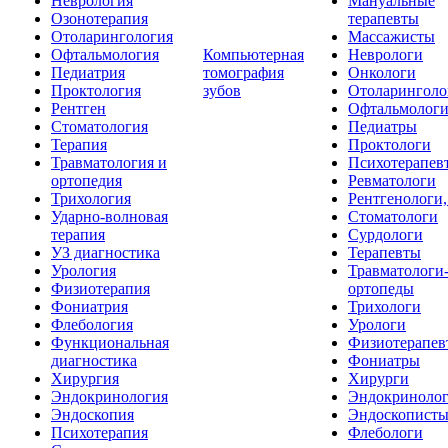
Неврология
Мануальные
Озонотерапия
терапевты
Отоларингология
Массажисты
Офтальмология
Компьютерная
Неврологи
Педиатрия
томография
Онкологи
Проктология
зубов
Отоларинголо
Рентген
Офтальмолог
Стоматология
Педиатры
Терапия
Проктологи
Травматология и
Психотерапев
ортопедия
Ревматологи
Трихология
Рентгенологи
Ударно-волновая
Стоматологи
терапия
Сурдологи
УЗ диагностика
Терапевты
Урология
Травматологи
Физиотерапия
ортопеды
Фониатрия
Трихологи
Флебология
Урологи
Функциональная
Физиотерапев
диагностика
Фониатры
Хирургия
Хирурги
Эндокринология
Эндокриноло
Эндоскопия
Эндоскопист
Психотерапия
Флебологи