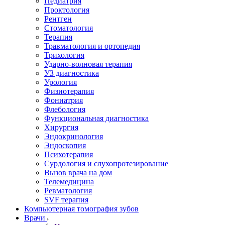
Педиатрия
Проктология
Рентген
Стоматология
Терапия
Травматология и ортопедия
Трихология
Ударно-волновая терапия
УЗ диагностика
Урология
Физиотерапия
Фониатрия
Флебология
Функциональная диагностика
Хирургия
Эндокринология
Эндоскопия
Психотерапия
Сурдология и слухопротезирование
Вызов врача на дом
Телемедицина
Ревматология
SVF терапия
Компьютерная томография зубов
Врачи