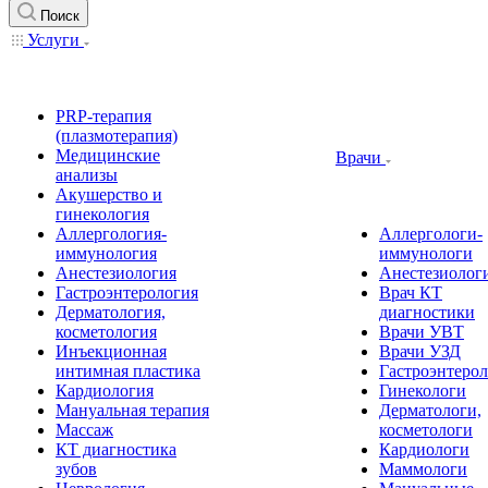
Поиск
Услуги
PRP-терапия
(плазмотерапия)
Медицинские
Врачи
анализы
Акушерство и
гинекология
Аллергология-
Аллергологи-
иммунология
иммунологи
Анестезиология
Анестезиолог
Гастроэнтерология
Врач КТ
Дерматология,
диагностики
косметология
Врачи УВТ
Инъекционная
Врачи УЗД
интимная пластика
Гастроэнтеро
Кардиология
Гинекологи
Мануальная терапия
Дерматологи,
Массаж
косметологи
КТ диагностика
Кардиологи
зубов
Маммологи