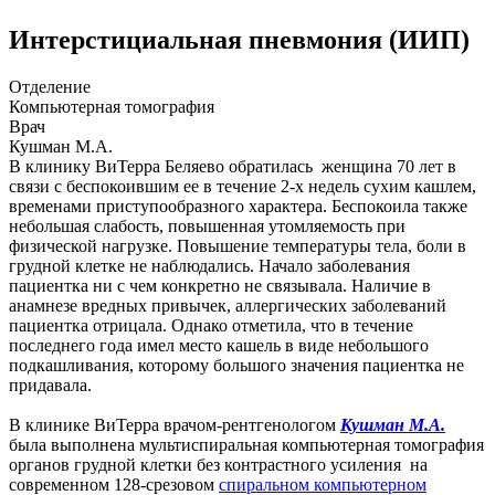
Интерстициальная пневмония (ИИП)
Отделение
Компьютерная томография
Врач
Кушман М.А.
В клинику ВиТерра Беляево обратилась женщина 70 лет в
связи с беспокоившим ее в течение 2-х недель сухим кашлем,
временами приступообразного характера. Беспокоила также
небольшая слабость, повышенная утомляемость при
физической нагрузке. Повышение температуры тела, боли в
грудной клетке не наблюдались. Начало заболевания
пациентка ни с чем конкретно не связывала. Наличие в
анамнезе вредных привычек, аллергических заболеваний
пациентка отрицала. Однако отметила, что в течение
последнего года имел место кашель в виде небольшого
подкашливания, которому большого значения пациентка не
придавала.
В клинике ВиТерра врачом-рентгенологом
Кушман М.А.
была выполнена мультиспиральная компьютерная томография
органов грудной клетки без контрастного усиления на
современном 128-срезовом
спиральном компьютерном