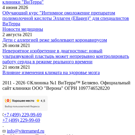
клиники "ВиТерра"
4 июня 2026
Обучающий курс "Интимное омоложение препаратом
полимолочной кислоты Эллаген (Ellagen)" для специалистов
ВиТерра
Новости медицины
2 августа 2021
Дети с аллергией реже заболевают коронавирусом
26 июля 2021
Невероятное изобретение в диагностике: новый
ультразвуковой пластырь может непрерывно контролировать
работу сердца в режиме реального времени
21 июля 2021
Влияние изменения климата на здоровье мозга
2011 - 2026 ©Клиника №1 ВиТерра™ Беляево. Официальный
сайт клиники ООО "Верона" ОГРН 1097746528220
+7 (499) 229-99-69
+7 (499) 229-99-69
info@viterramed.ru