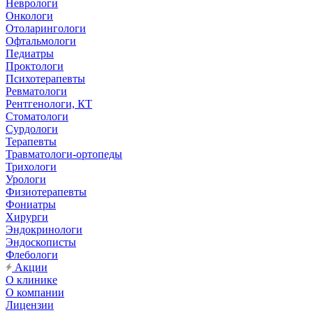
Неврологи
Онкологи
Отоларингологи
Офтальмологи
Педиатры
Проктологи
Психотерапевты
Ревматологи
Рентгенологи, КТ
Стоматологи
Сурдологи
Терапевты
Травматологи-ортопеды
Трихологи
Урологи
Физиотерапевты
Фониатры
Хирурги
Эндокринологи
Эндоскописты
Флебологи
Акции
О клинике
О компании
Лицензии