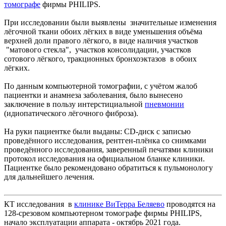
томографе
фирмы PHILIPS.
При исследовании были выявлены значительные изменения
лёгочной ткани обоих лёгких в виде уменьшения объёма
верхней доли правого лёгкого, в виде наличия участков
"матового стекла", участков консолидации, участков
сотового лёгкого, тракционных бронхоэктазов в обоих
лёгких.
По данным компьютерной томографии, с учётом жалоб
пациентки и анамнеза заболевания, было вынесено
заключение в пользу интерстициальной
пневмонии
(идиопатического лёгочного фиброза).
На руки пациентке были выданы: CD-диск с записью
проведённого исследования, рентген-плёнка со снимками
проведённого исследования, заверенный печатями клиники
протокол исследования на официальном бланке клиники.
Пациентке было рекомендовано обратиться к пульмонологу
для дальнейшего лечения.
КТ исследования в
клинике ВиТерра Беляево
проводятся на
128-срезовом компьютерном томографе фирмы PHILIPS,
начало эксплуатации аппарата - октябрь 2021 года.