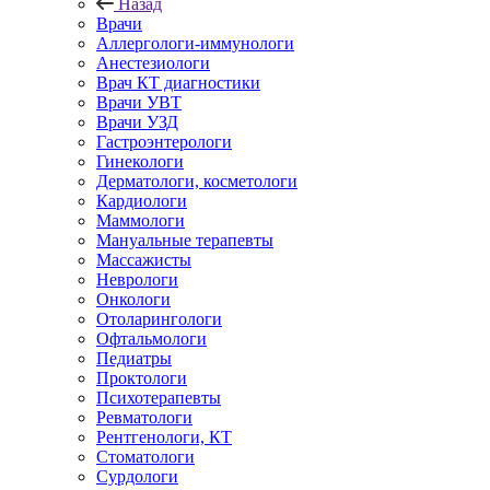
Назад
Врачи
Аллергологи-иммунологи
Анестезиологи
Врач КТ диагностики
Врачи УВТ
Врачи УЗД
Гастроэнтерологи
Гинекологи
Дерматологи, косметологи
Кардиологи
Маммологи
Мануальные терапевты
Массажисты
Неврологи
Онкологи
Отоларингологи
Офтальмологи
Педиатры
Проктологи
Психотерапевты
Ревматологи
Рентгенологи, КТ
Стоматологи
Сурдологи