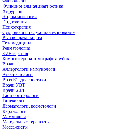
Флебология
Функциональная диагностика
Хирургия
Эндокринология
Эндоскопия
Психотерапия
Сурдология и слухопротезирование
Вызов врача на дом
Телемедицина
Ревматология
SVF терапия
Компьютерная томография зубов
Врачи
Аллергологи-иммунологи
Анестезиологи
Врач КТ диагностики
Врачи УВТ
Врачи УЗД
Гастроэнтерологи
Гинекологи
Дерматологи, косметологи
Кардиологи
Маммологи
Мануальные терапевты
Массажисты