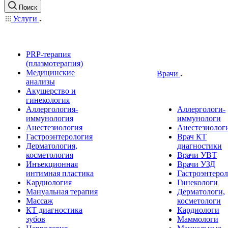
Поиск
Услуги
PRP-терапия
(плазмотерапия)
Медицинские
Врачи
анализы
Акушерство и
гинекология
Аллергология-
Аллергологи-
иммунология
иммунологи
Анестезиология
Анестезиолог
Гастроэнтерология
Врач КТ
Дерматология,
диагностики
косметология
Врачи УВТ
Инъекционная
Врачи УЗД
интимная пластика
Гастроэнтеро
Кардиология
Гинекологи
Мануальная терапия
Дерматологи,
Массаж
косметологи
КТ диагностика
Кардиологи
зубов
Маммологи