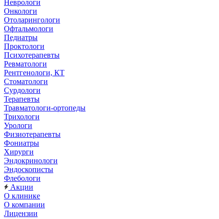
Неврологи
Онкологи
Отоларингологи
Офтальмологи
Педиатры
Проктологи
Психотерапевты
Ревматологи
Рентгенологи, КТ
Стоматологи
Сурдологи
Терапевты
Травматологи-ортопеды
Трихологи
Урологи
Физиотерапевты
Фониатры
Хирурги
Эндокринологи
Эндоскописты
Флебологи
Акции
О клинике
О компании
Лицензии