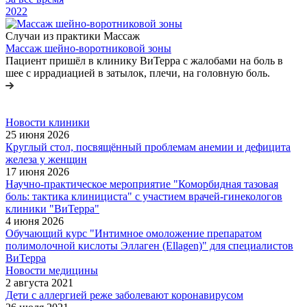
2022
Случаи из практики Массаж
Массаж шейно-воротниковой зоны
Пациент пришёл в клинику ВиТерра с жалобами на боль в
шее с иррадиацией в затылок, плечи, на головную боль.
Новости клиники
25 июня 2026
Круглый стол, посвящённый проблемам анемии и дефицита
железа у женщин
17 июня 2026
Научно-практическое мероприятие "Коморбидная тазовая
боль: тактика клинициста" с участием врачей-гинекологов
клиники "ВиТерра"
4 июня 2026
Обучающий курс "Интимное омоложение препаратом
полимолочной кислоты Эллаген (Ellagen)" для специалистов
ВиТерра
Новости медицины
2 августа 2021
Дети с аллергией реже заболевают коронавирусом