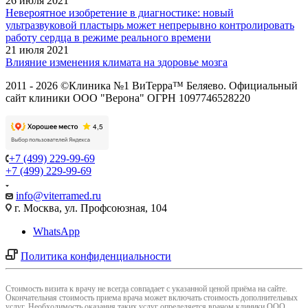
26 июля 2021
Невероятное изобретение в диагностике: новый
ультразвуковой пластырь может непрерывно контролировать
работу сердца в режиме реального времени
21 июля 2021
Влияние изменения климата на здоровье мозга
2011 - 2026 ©Клиника №1 ВиТерра™ Беляево. Официальный
сайт клиники ООО "Верона" ОГРН 1097746528220
+7 (499) 229-99-69
+7 (499) 229-99-69
info@viterramed.ru
г. Москва, ул. Профсоюзная, 104
WhatsApp
Политика конфиденциальности
Cтоимость визита к врачу не всегда совпадает с указанной ценой приёма на сайте.
Окончательная стоимость приема врача может включать стоимость дополнительных
услуг. Необходимость оказания таких услуг определяется врачом клиники ООО