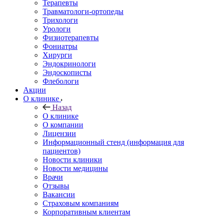
Терапевты
Травматологи-ортопеды
Трихологи
Урологи
Физиотерапевты
Фониатры
Хирурги
Эндокринологи
Эндоскописты
Флебологи
Акции
О клинике
Назад
О клинике
О компании
Лицензии
Информационный стенд (информация для
пациентов)
Новости клиники
Новости медицины
Врачи
Отзывы
Вакансии
Страховым компаниям
Корпоративным клиентам