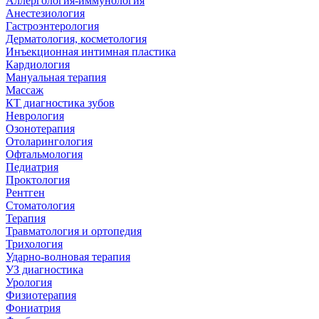
Аллергология-иммунология
Анестезиология
Гастроэнтерология
Дерматология, косметология
Инъекционная интимная пластика
Кардиология
Мануальная терапия
Массаж
КТ диагностика зубов
Неврология
Озонотерапия
Отоларингология
Офтальмология
Педиатрия
Проктология
Рентген
Стоматология
Терапия
Травматология и ортопедия
Трихология
Ударно-волновая терапия
УЗ диагностика
Урология
Физиотерапия
Фониатрия