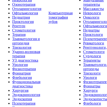
Неврология
Мануальные
Озонотерапия
терапевты
Отоларингология
Массажисты
Офтальмология
Компьютерная
Неврологи
Педиатрия
томография
Онкологи
Проктология
зубов
Отоларинголо
Рентген
Офтальмолог
Стоматология
Педиатры
Терапия
Проктологи
Травматология и
Психотерапев
ортопедия
Ревматологи
Трихология
Рентгенологи
Ударно-волновая
Стоматологи
терапия
Сурдологи
УЗ диагностика
Терапевты
Урология
Травматологи
Физиотерапия
ортопеды
Фониатрия
Трихологи
Флебология
Урологи
Функциональная
Физиотерапев
диагностика
Фониатры
Хирургия
Хирурги
Эндокринология
Эндокриноло
Эндоскопия
Эндоскопист
Психотерапия
Флебологи