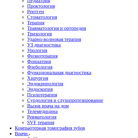
Педиатрия
Проктология
Рентген
Стоматология
Терапия
Травматология и ортопедия
Трихология
Ударно-волновая терапия
УЗ диагностика
Урология
Физиотерапия
Фониатрия
Флебология
Функциональная диагностика
Хирургия
Эндокринология
Эндоскопия
Психотерапия
Сурдология и слухопротезирование
Вызов врача на дом
Телемедицина
Ревматология
SVF терапия
Компьютерная томография зубов
Врачи