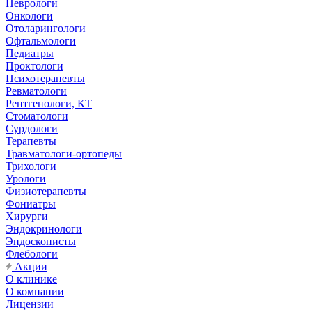
Неврологи
Онкологи
Отоларингологи
Офтальмологи
Педиатры
Проктологи
Психотерапевты
Ревматологи
Рентгенологи, КТ
Стоматологи
Сурдологи
Терапевты
Травматологи-ортопеды
Трихологи
Урологи
Физиотерапевты
Фониатры
Хирурги
Эндокринологи
Эндоскописты
Флебологи
Акции
О клинике
О компании
Лицензии