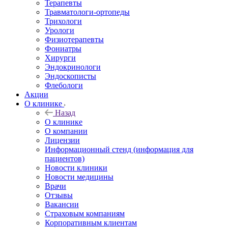
Терапевты
Травматологи-ортопеды
Трихологи
Урологи
Физиотерапевты
Фониатры
Хирурги
Эндокринологи
Эндоскописты
Флебологи
Акции
О клинике
Назад
О клинике
О компании
Лицензии
Информационный стенд (информация для
пациентов)
Новости клиники
Новости медицины
Врачи
Отзывы
Вакансии
Страховым компаниям
Корпоративным клиентам