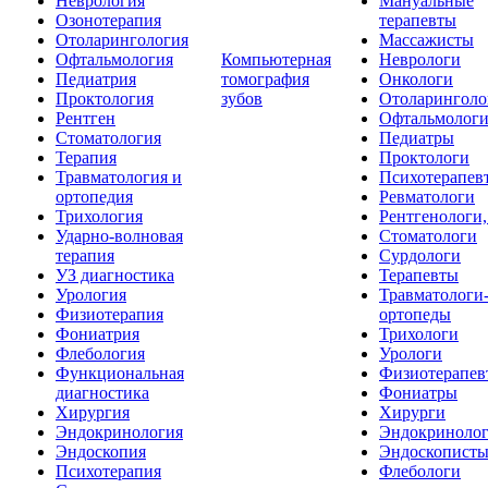
Неврология
Мануальные
Озонотерапия
терапевты
Отоларингология
Массажисты
Офтальмология
Компьютерная
Неврологи
Педиатрия
томография
Онкологи
Проктология
зубов
Отоларинголо
Рентген
Офтальмолог
Стоматология
Педиатры
Терапия
Проктологи
Травматология и
Психотерапев
ортопедия
Ревматологи
Трихология
Рентгенологи
Ударно-волновая
Стоматологи
терапия
Сурдологи
УЗ диагностика
Терапевты
Урология
Травматологи
Физиотерапия
ортопеды
Фониатрия
Трихологи
Флебология
Урологи
Функциональная
Физиотерапев
диагностика
Фониатры
Хирургия
Хирурги
Эндокринология
Эндокриноло
Эндоскопия
Эндоскопист
Психотерапия
Флебологи