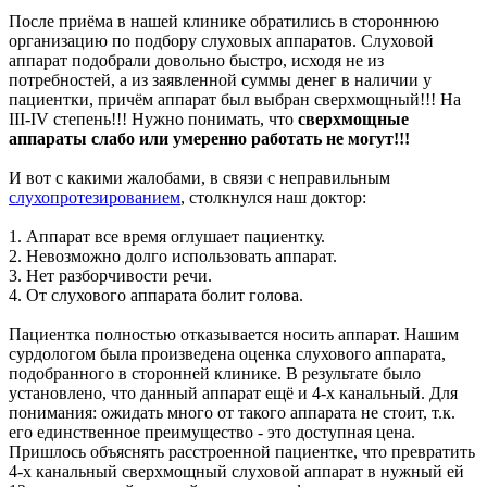
После приёма в нашей клинике обратились в стороннюю
организацию по подбору слуховых аппаратов. Слуховой
аппарат подобрали довольно быстро, исходя не из
потребностей, а из заявленной суммы денег в наличии у
пациентки, причём аппарат был выбран сверхмощный!!! На
III-IV степень!!! Нужно понимать, что
сверхмощные
аппараты слабо или умеренно работать не могут!!!
И вот с какими жалобами, в связи с неправильным
слухопротезированием
, столкнулся наш доктор:
1. Аппарат все время оглушает пациентку.
2. Невозможно долго использовать аппарат.
3. Нет разборчивости речи.
4. От слухового аппарата болит голова.
Пациентка полностью отказывается носить аппарат. Нашим
сурдологом была произведена оценка слухового аппарата,
подобранного в сторонней клинике. В результате было
установлено, что данный аппарат ещё и 4-х канальный. Для
понимания: ожидать много от такого аппарата не стоит, т.к.
его единственное преимущество - это доступная цена.
Пришлось объяснять расстроенной пациентке, что превратить
4-х канальный сверхмощный слуховой аппарат в нужный ей