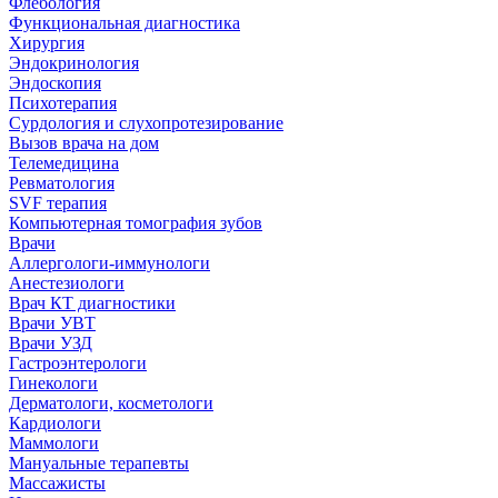
Флебология
Функциональная диагностика
Хирургия
Эндокринология
Эндоскопия
Психотерапия
Сурдология и слухопротезирование
Вызов врача на дом
Телемедицина
Ревматология
SVF терапия
Компьютерная томография зубов
Врачи
Аллергологи-иммунологи
Анестезиологи
Врач КТ диагностики
Врачи УВТ
Врачи УЗД
Гастроэнтерологи
Гинекологи
Дерматологи, косметологи
Кардиологи
Маммологи
Мануальные терапевты
Массажисты