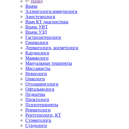
Назад
Врачи
Аллергологи-иммунологи
Анестезиологи
Врач КТ диагностики
Врачи УВТ
Врачи УЗД
Гастроэнтерологи
Гинекологи
Дерматологи, косметологи
Кардиологи
Маммологи
Мануальные терапевты
Массажисты
Неврологи
Онкологи
Отоларингологи
Офтальмологи
Педиатры
Проктологи
Психотерапевты
Ревматологи
Рентгенологи, КТ
Стоматологи
Сурдологи