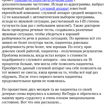
дополнительными частотами. Исходя из аудиограммы, выбрал
проверенный заушный
слуховой аппарат
известной
европейской компании: слуховой аппарат средней мощности,
12-ти канальный с автоматическим выбором программы,
исходя из звуковой ситуации, рассчитанный на I-III степень
тугоухости (как раз с небольшим запасом!). Также доктором
были проведены речевые тесты, создавались различные
звуковые ситуации, чтобы убедиться в хорошей
разборчивости речи в разных ситуациях. По времени всё это
заняло не более полутора часов, пациентка довольна:
разборчивость речи более, чем хорошая. По итогу, врач
доволен своей работой, пациентка - полученным результатом.
Проблема возникла, когда встал вопрос о стоимости
подобранного слухового аппарата - она оказалась на 30
процентов больше, чем могла себе позволить пациентка.
Приобрести данный слуховой аппарат она себе позволить на
тот момент не смогла, взяла время на то, чтобы всё ещё раз
обдумать. После этого первого визита пациентка
продолжительное время не появлялась.
По прошествии двух месяцев та же пациентка со своей
дочерью снова вернулись в клинику ВиТерра и обратились к
нашему врачу-сурдологу в очень плохом эмоциональном
состоянии. Вот что они рассказали...