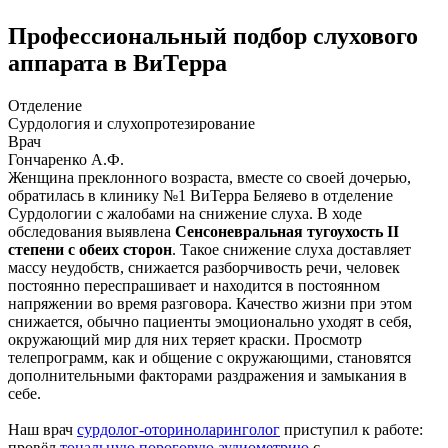
Профессиональный подбор слухового
аппарата в ВиТерра
Отделение
Сурдология и слухопротезирование
Врач
Гончаренко А.Ф.
Женщина преклонного возраста, вместе со своей дочерью,
обратилась в клинику №1 ВиТерра Беляево в отделение
Сурдологии с жалобами на снижение слуха. В ходе
обследования выявлена
Сенсоневральная тугоухость II
степени с обеих сторон
. Такое снижение слуха доставляет
массу неудобств, снижается разборчивость речи, человек
постоянно переспрашивает и находится в постоянном
напряжении во время разговора. Качество жизни при этом
снижается, обычно пациенты эмоционально уходят в себя,
окружающий мир для них теряет краски. Просмотр
телепрограмм, как и общение с окружающими, становятся
дополнительными факторами раздражения и замыкания в
себе.
Наш врач
сурдолог-оториноларинголог
приступил к работе:
провёл
тональную пороговую аудиометрию
с