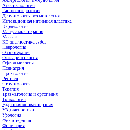
Аллергология-иммунология
Анестезиология
Гастроэнтерология
Дерматология, косметология
Инъекционная интимная пластика
Кардиология
Мануальная терапия
Массаж
КТ диагностика зубов
Неврология
Озонотерапия
Отоларингология
Офтальмология
Педиатрия
Проктология
Рентген
Стоматология
Терапия
Травматология и ортопедия
Трихология
Ударно-волновая терапия
УЗ диагностика
Урология
Физиотерапия
Фониатрия