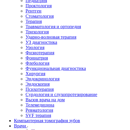
Педиатрия
Проктология
Рентген
Стоматология
Терапия
Травматология и ортопедия
Трихология
Ударно-волновая терапия
УЗ диагностика
Урология
Физиотерапия
Фониатрия
Флебология
Функциональная диагностика
Хирургия
Эндокринология
Эндоскопия
Психотерапия
Сурдология и слухопротезирование
Вызов врача на дом
Телемедицина
Ревматология
SVF терапия
Компьютерная томография зубов
Врачи