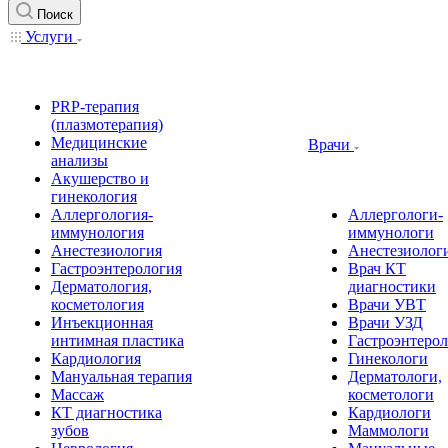
Поиск
Услуги
PRP-терапия
(плазмотерапия)
Медицинские
Врачи
анализы
Акушерство и
гинекология
Аллергология-
Аллергологи-
иммунология
иммунологи
Анестезиология
Анестезиолог
Гастроэнтерология
Врач КТ
Дерматология,
диагностики
косметология
Врачи УВТ
Инъекционная
Врачи УЗД
интимная пластика
Гастроэнтеро
Кардиология
Гинекологи
Мануальная терапия
Дерматологи,
Массаж
косметологи
КТ диагностика
Кардиологи
зубов
Маммологи