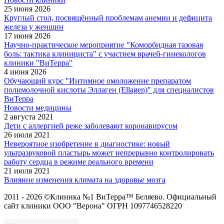
25 июня 2026
Круглый стол, посвящённый проблемам анемии и дефицита
железа у женщин
17 июня 2026
Научно-практическое мероприятие "Коморбидная тазовая
боль: тактика клинициста" с участием врачей-гинекологов
клиники "ВиТерра"
4 июня 2026
Обучающий курс "Интимное омоложение препаратом
полимолочной кислоты Эллаген (Ellagen)" для специалистов
ВиТерра
Новости медицины
2 августа 2021
Дети с аллергией реже заболевают коронавирусом
26 июля 2021
Невероятное изобретение в диагностике: новый
ультразвуковой пластырь может непрерывно контролировать
работу сердца в режиме реального времени
21 июля 2021
Влияние изменения климата на здоровье мозга
2011 - 2026 ©Клиника №1 ВиТерра™ Беляево. Официальный
сайт клиники ООО "Верона" ОГРН 1097746528220