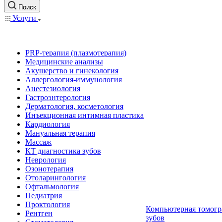
Поиск
Услуги
PRP-терапия (плазмотерапия)
Медицинские анализы
Акушерство и гинекология
Аллергология-иммунология
Анестезиология
Гастроэнтерология
Дерматология, косметология
Инъекционная интимная пластика
Кардиология
Мануальная терапия
Массаж
КТ диагностика зубов
Неврология
Озонотерапия
Отоларингология
Офтальмология
Педиатрия
Проктология
Компьютерная томогр
Рентген
зубов