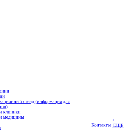
ании
ии
ационный стенд (информация для
тов)
и клиники
и медицины
+
Контакты
ЕЩЕ
ы