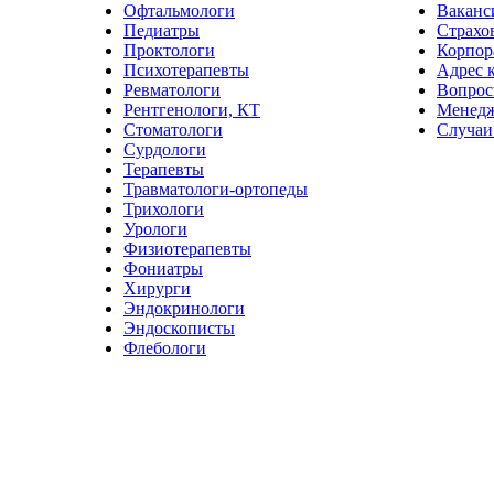
Офтальмологи
Ваканс
Педиатры
Страхо
Проктологи
Корпор
Психотерапевты
Адрес 
Ревматологи
Вопрос
Рентгенологи, КТ
Менед
Стоматологи
Случаи
Сурдологи
Терапевты
Травматологи-ортопеды
Трихологи
Урологи
Физиотерапевты
Фониатры
Хирурги
Эндокринологи
Эндоскописты
Флебологи