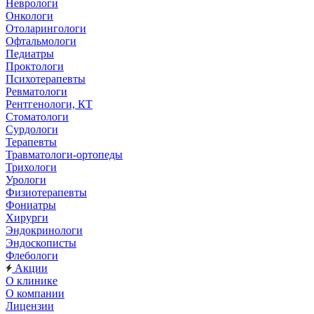
Неврологи
Онкологи
Отоларингологи
Офтальмологи
Педиатры
Проктологи
Психотерапевты
Ревматологи
Рентгенологи, КТ
Стоматологи
Сурдологи
Терапевты
Травматологи-ортопеды
Трихологи
Урологи
Физиотерапевты
Фониатры
Хирурги
Эндокринологи
Эндоскописты
Флебологи
Акции
О клинике
О компании
Лицензии