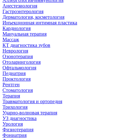
Аллергология-иммунология
Анестезиология
Гастроэнтерология
Дерматология, косметология
Инъекционная интимная пластика
Кардиология
Мануальная терапия
Массаж
КТ диагностика зубов
Неврология
Озонотерапия
Отоларингология
Офтальмология
Педиатрия
Проктология
Рентген
Стоматология
Терапия
Травматология и ортопедия
Трихология
Ударно-волновая терапия
УЗ диагностика
Урология
Физиотерапия
Фониатрия