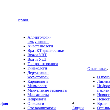
Врачи
Аллергологи-
иммунологи
Анестезиологи
Врач КТ диагностики
Врачи УВТ
Врачи УЗД
Гастроэнтерологи
Гинекологи
О клинике
Дерматологи,
косметологи
О комп
Кардиологи
Лиценз
Маммологи
Информ
Мануальные терапевты
пациен
Массажисты
Новост
Неврологи
Новост
афия
Онкологи
Врачи
Отоларингологи
Акции
Отзыв