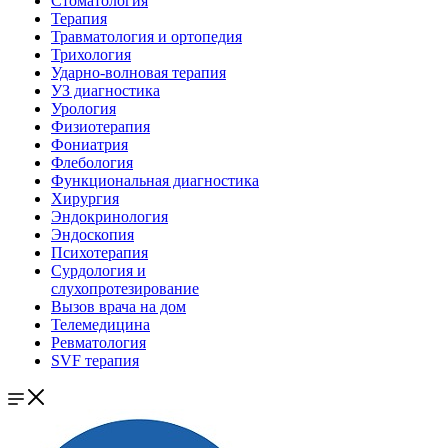
Стоматология
Терапия
Травматология и ортопедия
Трихология
Ударно-волновая терапия
УЗ диагностика
Урология
Физиотерапия
Фониатрия
Флебология
Функциональная диагностика
Хирургия
Эндокринология
Эндоскопия
Психотерапия
Сурдология и
слухопротезирование
Вызов врача на дом
Телемедицина
Ревматология
SVF терапия