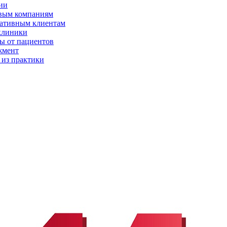
ии
вым компаниям
ативным клиентам
клиники
ы от пациентов
жмент
 из практики