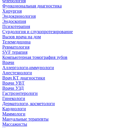
Флебология
Функциональная диагностика
Хирургия
Эндокринология
Эндоскопия
Психотерапия
Сурдология и слухопротезирование
Вызов врача на дом
Телемедицина
Ревматология
SVF терапия
Компьютерная томография зубов
Врачи
Аллергологи-иммунологи
Анестезиологи
Врач КТ диагностики
Врачи УВТ
Врачи УЗД
Гастроэнтерологи
Гинекологи
Дерматологи, косметологи
Кардиологи
Маммологи
Мануальные терапевты
Массажисты