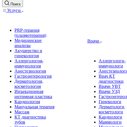
Поиск
Услуги
PRP-терапия
(плазмотерапия)
Медицинские
Врачи
анализы
Акушерство и
гинекология
Аллергология-
Аллергологи-
иммунология
иммунологи
Анестезиология
Анестезиолог
Гастроэнтерология
Врач КТ
Дерматология,
диагностики
косметология
Врачи УВТ
Инъекционная
Врачи УЗД
интимная пластика
Гастроэнтеро
Кардиология
Гинекологи
Мануальная терапия
Дерматологи,
Массаж
косметологи
КТ диагностика
Кардиологи
зубов
Маммологи