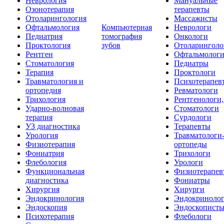
Неврология
Мануальные
Озонотерапия
терапевты
Отоларингология
Массажисты
Офтальмология
Компьютерная
Неврологи
Педиатрия
томография
Онкологи
Проктология
зубов
Отоларинголо
Рентген
Офтальмолог
Стоматология
Педиатры
Терапия
Проктологи
Травматология и
Психотерапев
ортопедия
Ревматологи
Трихология
Рентгенологи
Ударно-волновая
Стоматологи
терапия
Сурдологи
УЗ диагностика
Терапевты
Урология
Травматологи
Физиотерапия
ортопеды
Фониатрия
Трихологи
Флебология
Урологи
Функциональная
Физиотерапев
диагностика
Фониатры
Хирургия
Хирурги
Эндокринология
Эндокриноло
Эндоскопия
Эндоскопист
Психотерапия
Флебологи