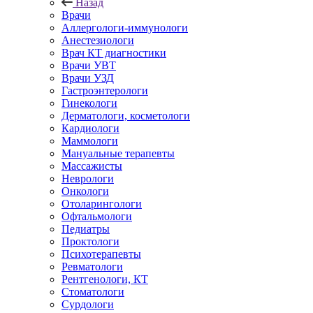
Назад
Врачи
Аллергологи-иммунологи
Анестезиологи
Врач КТ диагностики
Врачи УВТ
Врачи УЗД
Гастроэнтерологи
Гинекологи
Дерматологи, косметологи
Кардиологи
Маммологи
Мануальные терапевты
Массажисты
Неврологи
Онкологи
Отоларингологи
Офтальмологи
Педиатры
Проктологи
Психотерапевты
Ревматологи
Рентгенологи, КТ
Стоматологи
Сурдологи