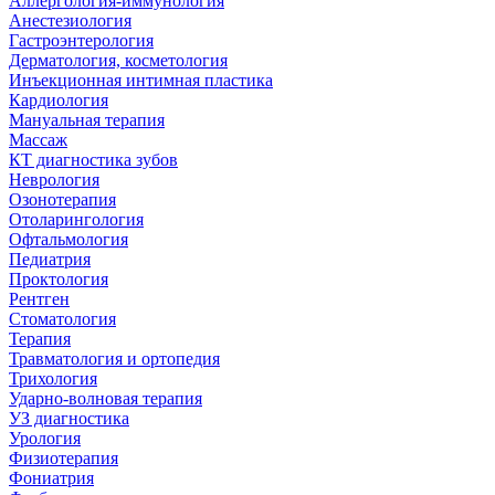
Аллергология-иммунология
Анестезиология
Гастроэнтерология
Дерматология, косметология
Инъекционная интимная пластика
Кардиология
Мануальная терапия
Массаж
КТ диагностика зубов
Неврология
Озонотерапия
Отоларингология
Офтальмология
Педиатрия
Проктология
Рентген
Стоматология
Терапия
Травматология и ортопедия
Трихология
Ударно-волновая терапия
УЗ диагностика
Урология
Физиотерапия
Фониатрия