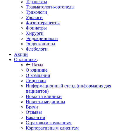
Терапевты
Травматологи-ортопеды
Трихологи
Урологи
Физиотерапевты
Фониатры
Хирурги
Эндокринологи
Эндоскописты
Флебологи
Акции
О клинике
Назад
О клинике
О компании
Лицензии
Информационный стенд (информация для
пациентов)
Новости клиники
Новости медицины
Врачи
Отзывы
Вакансии
Страховым компаниям
Корпоративным клиентам