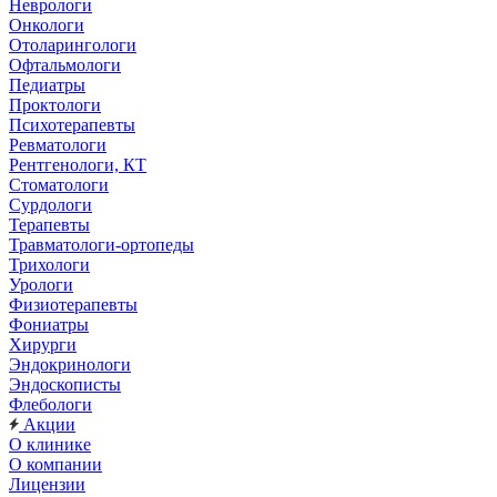
Неврологи
Онкологи
Отоларингологи
Офтальмологи
Педиатры
Проктологи
Психотерапевты
Ревматологи
Рентгенологи, КТ
Стоматологи
Сурдологи
Терапевты
Травматологи-ортопеды
Трихологи
Урологи
Физиотерапевты
Фониатры
Хирурги
Эндокринологи
Эндоскописты
Флебологи
Акции
О клинике
О компании
Лицензии