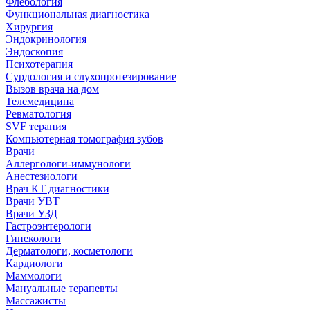
Флебология
Функциональная диагностика
Хирургия
Эндокринология
Эндоскопия
Психотерапия
Сурдология и слухопротезирование
Вызов врача на дом
Телемедицина
Ревматология
SVF терапия
Компьютерная томография зубов
Врачи
Аллергологи-иммунологи
Анестезиологи
Врач КТ диагностики
Врачи УВТ
Врачи УЗД
Гастроэнтерологи
Гинекологи
Дерматологи, косметологи
Кардиологи
Маммологи
Мануальные терапевты
Массажисты