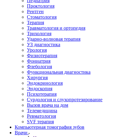
Педиатрия
Проктология
Рентген
Стоматология
Терапия
Травматология и ортопедия
Трихология
Ударно-волновая терапия
УЗ диагностика
Урология
Физиотерапия
Фониатрия
Флебология
Функциональная диагностика
Хирургия
Эндокринология
Эндоскопия
Психотерапия
Сурдология и слухопротезирование
Вызов врача на дом
Телемедицина
Ревматология
SVF терапия
Компьютерная томография зубов
Врачи