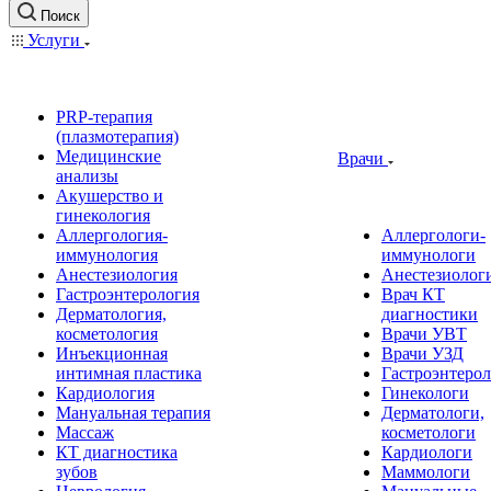
Поиск
Услуги
PRP-терапия
(плазмотерапия)
Медицинские
Врачи
анализы
Акушерство и
гинекология
Аллергология-
Аллергологи-
иммунология
иммунологи
Анестезиология
Анестезиолог
Гастроэнтерология
Врач КТ
Дерматология,
диагностики
косметология
Врачи УВТ
Инъекционная
Врачи УЗД
интимная пластика
Гастроэнтеро
Кардиология
Гинекологи
Мануальная терапия
Дерматологи,
Массаж
косметологи
КТ диагностика
Кардиологи
зубов
Маммологи