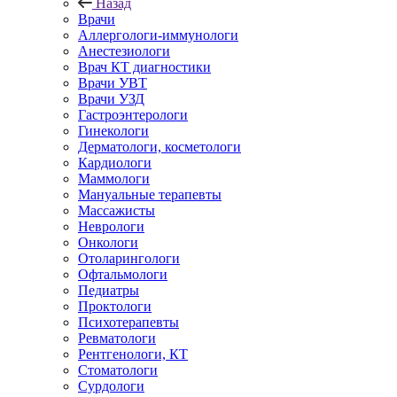
Назад
Врачи
Аллергологи-иммунологи
Анестезиологи
Врач КТ диагностики
Врачи УВТ
Врачи УЗД
Гастроэнтерологи
Гинекологи
Дерматологи, косметологи
Кардиологи
Маммологи
Мануальные терапевты
Массажисты
Неврологи
Онкологи
Отоларингологи
Офтальмологи
Педиатры
Проктологи
Психотерапевты
Ревматологи
Рентгенологи, КТ
Стоматологи
Сурдологи