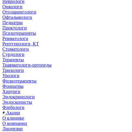
Неврологи
Онкологи
Отоларингологи
Офтальмологи
Педиатры
Проктологи
Психотерапевты
Ревматологи
Рентгенологи, КТ
Стоматологи
Сурдологи
Терапевты
Травматологи-ортопеды
Трихологи
Урологи
Физиотерапевты
Фониатры
Хирурги
Эндокринологи
Эндоскописты
Флебологи
Акции
О клинике
О компании
Лицензии