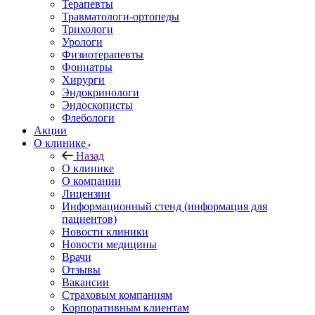
Терапевты
Травматологи-ортопеды
Трихологи
Урологи
Физиотерапевты
Фониатры
Хирурги
Эндокринологи
Эндоскописты
Флебологи
Акции
О клинике
Назад
О клинике
О компании
Лицензии
Информационный стенд (информация для
пациентов)
Новости клиники
Новости медицины
Врачи
Отзывы
Вакансии
Страховым компаниям
Корпоративным клиентам