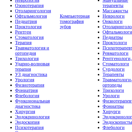
Неврология
Мануальные
Озонотерапия
терапевты
Отоларингология
Массажисты
Офтальмология
Компьютерная
Неврологи
Педиатрия
томография
Онкологи
Проктология
зубов
Отоларинголо
Рентген
Офтальмолог
Стоматология
Педиатры
Терапия
Проктологи
Травматология и
Психотерапев
ортопедия
Ревматологи
Трихология
Рентгенологи
Ударно-волновая
Стоматологи
терапия
Сурдологи
УЗ диагностика
Терапевты
Урология
Травматологи
Физиотерапия
ортопеды
Фониатрия
Трихологи
Флебология
Урологи
Функциональная
Физиотерапев
диагностика
Фониатры
Хирургия
Хирурги
Эндокринология
Эндокриноло
Эндоскопия
Эндоскопист
Психотерапия
Флебологи