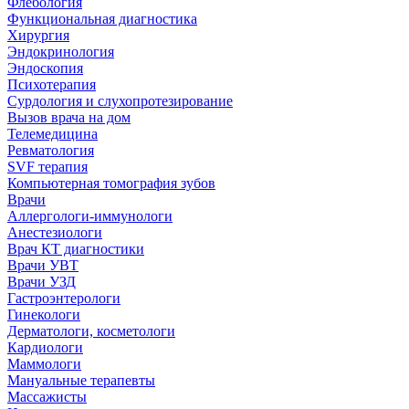
Флебология
Функциональная диагностика
Хирургия
Эндокринология
Эндоскопия
Психотерапия
Сурдология и слухопротезирование
Вызов врача на дом
Телемедицина
Ревматология
SVF терапия
Компьютерная томография зубов
Врачи
Аллергологи-иммунологи
Анестезиологи
Врач КТ диагностики
Врачи УВТ
Врачи УЗД
Гастроэнтерологи
Гинекологи
Дерматологи, косметологи
Кардиологи
Маммологи
Мануальные терапевты
Массажисты