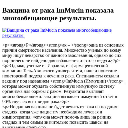
Вакцина от рака ImMucin показала
многообещающие результаты.
<p><strong>Р</strong><strong>ак – </strong>одна из основных
причин смертности населения. Множество ученых по всему
миру ищут лекарство от данного заболевания, однако до сих
пор ничего не найдено для избавления от этого недуга.</p>
<p>Однако, ученые из Израиля, из фармацевтической
компании Тель-Авивского университета, нашли поистине
новаторский подход к лечению рака. Специалисты создали
вакцину под названием <strong>ImMucin (Иммуцин)</strong>,
которая может обуздать собственную иммунную систему
организма для борьбы с раком. Результаты выглядят
многообещающими: вакцина вызывает иммунный ответ в
90% случаев всех видов рака.</p>
<p>Но данная вакцина не будет лечить от рака на поздних
стадиях, когда уже пациенту необходима лучевая и
химиотерапия, <em>она может помочь лишь на ранних
стадиях и тем самым значительно повысить шансы на
выживание.</em></p>