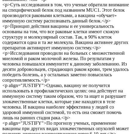
<p>Суть исследования в том, что ученые обратили внимание
на специфический белок под названием MUC1. Этот белок
производится раковыми клетками, а вакцина «обучает»
иммунную систему распознавать данный белок.</p>
<p>Принцип действия вакцины и ее универсальность
основаны на том, что все раковые клетки имеют схожую
структуру и молекулярный состав. Так, в 90% клеток
содержится одна и та же молекула. Вакцина активнее других
препаратов активирует иммунную систему.</p>
<p>Исследования проводили на больных с множественной
миеломой и раком молочной железы. По результатам у
человека повышался иммунитет к данному заболеванию. Из
десяти добровольцев, страдающих раком крови, трем удалось
победить болезнь, а у остальных заметно повысилась
сопротивляемость.</p>
<p align="JUSTIFY">Однако, вакцину не получится
использовать в профилактических целях: она действует на
иммунную систему таким образом, что та ищет и разрушает
злокачественные клетки, которые уже находятся в теле
человека. И вакцина наиболее эффективна у людей со
здоровой иммунной системой, то есть она сможет помочь
лишь на ранних стадия рака.</p>
<p align="JUSTIFY">По прогнозу ученых, применение
вакцины при других видах злокачественных опухолей может
получить широкое распространение через 6-10 лет.</p>