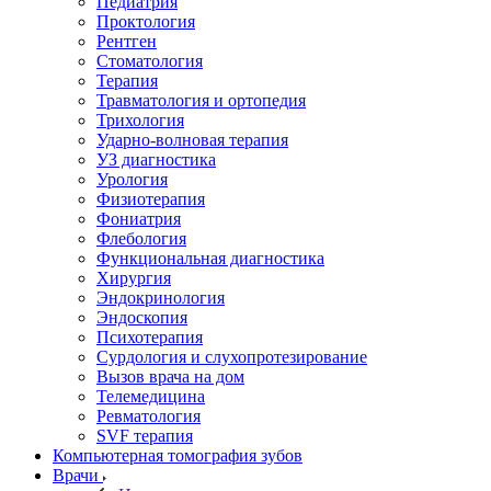
Педиатрия
Проктология
Рентген
Стоматология
Терапия
Травматология и ортопедия
Трихология
Ударно-волновая терапия
УЗ диагностика
Урология
Физиотерапия
Фониатрия
Флебология
Функциональная диагностика
Хирургия
Эндокринология
Эндоскопия
Психотерапия
Сурдология и слухопротезирование
Вызов врача на дом
Телемедицина
Ревматология
SVF терапия
Компьютерная томография зубов
Врачи