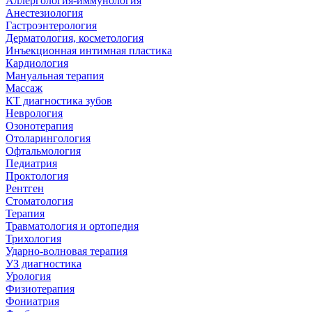
Аллергология-иммунология
Анестезиология
Гастроэнтерология
Дерматология, косметология
Инъекционная интимная пластика
Кардиология
Мануальная терапия
Массаж
КТ диагностика зубов
Неврология
Озонотерапия
Отоларингология
Офтальмология
Педиатрия
Проктология
Рентген
Стоматология
Терапия
Травматология и ортопедия
Трихология
Ударно-волновая терапия
УЗ диагностика
Урология
Физиотерапия
Фониатрия