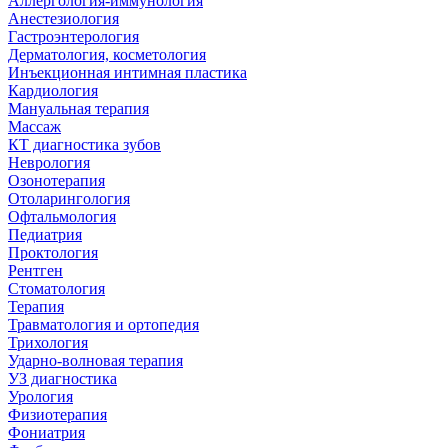
Аллергология-иммунология
Анестезиология
Гастроэнтерология
Дерматология, косметология
Инъекционная интимная пластика
Кардиология
Мануальная терапия
Массаж
КТ диагностика зубов
Неврология
Озонотерапия
Отоларингология
Офтальмология
Педиатрия
Проктология
Рентген
Стоматология
Терапия
Травматология и ортопедия
Трихология
Ударно-волновая терапия
УЗ диагностика
Урология
Физиотерапия
Фониатрия