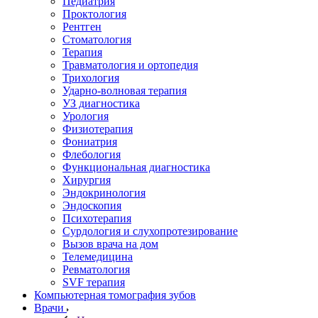
Педиатрия
Проктология
Рентген
Стоматология
Терапия
Травматология и ортопедия
Трихология
Ударно-волновая терапия
УЗ диагностика
Урология
Физиотерапия
Фониатрия
Флебология
Функциональная диагностика
Хирургия
Эндокринология
Эндоскопия
Психотерапия
Сурдология и слухопротезирование
Вызов врача на дом
Телемедицина
Ревматология
SVF терапия
Компьютерная томография зубов
Врачи