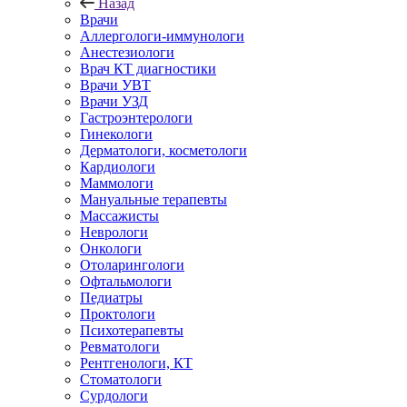
Назад
Врачи
Аллергологи-иммунологи
Анестезиологи
Врач КТ диагностики
Врачи УВТ
Врачи УЗД
Гастроэнтерологи
Гинекологи
Дерматологи, косметологи
Кардиологи
Маммологи
Мануальные терапевты
Массажисты
Неврологи
Онкологи
Отоларингологи
Офтальмологи
Педиатры
Проктологи
Психотерапевты
Ревматологи
Рентгенологи, КТ
Стоматологи
Сурдологи