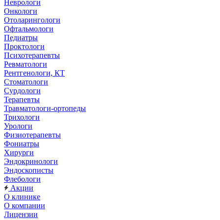
Неврологи
Онкологи
Отоларингологи
Офтальмологи
Педиатры
Проктологи
Психотерапевты
Ревматологи
Рентгенологи, КТ
Стоматологи
Сурдологи
Терапевты
Травматологи-ортопеды
Трихологи
Урологи
Физиотерапевты
Фониатры
Хирурги
Эндокринологи
Эндоскописты
Флебологи
Акции
О клинике
О компании
Лицензии