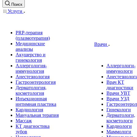
Поиск
Услуги
PRP-терапия
(плазмотерапия)
Медицинские
Врачи
анализы
Акушерство и
гинекология
Аллергология-
Аллергологи-
иммунология
иммунологи
Анестезиология
Анестезиолог
Гастроэнтерология
Врач КТ
Дерматология,
диагностики
косметология
Врачи УВТ
Инъекционная
Врачи УЗД
интимная пластика
Гастроэнтеро
Кардиология
Гинекологи
Мануальная терапия
Дерматологи,
Массаж
косметологи
КТ диагностика
Кардиологи
зубов
Маммологи