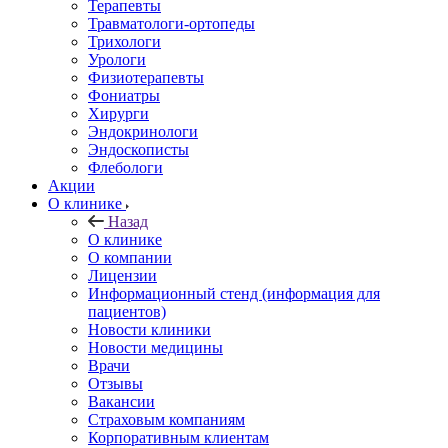
Терапевты
Травматологи-ортопеды
Трихологи
Урологи
Физиотерапевты
Фониатры
Хирурги
Эндокринологи
Эндоскописты
Флебологи
Акции
О клинике
Назад
О клинике
О компании
Лицензии
Информационный стенд (информация для
пациентов)
Новости клиники
Новости медицины
Врачи
Отзывы
Вакансии
Страховым компаниям
Корпоративным клиентам