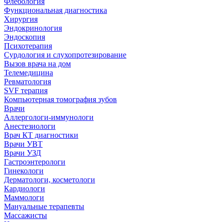
Флебология
Функциональная диагностика
Хирургия
Эндокринология
Эндоскопия
Психотерапия
Сурдология и слухопротезирование
Вызов врача на дом
Телемедицина
Ревматология
SVF терапия
Компьютерная томография зубов
Врачи
Аллергологи-иммунологи
Анестезиологи
Врач КТ диагностики
Врачи УВТ
Врачи УЗД
Гастроэнтерологи
Гинекологи
Дерматологи, косметологи
Кардиологи
Маммологи
Мануальные терапевты
Массажисты