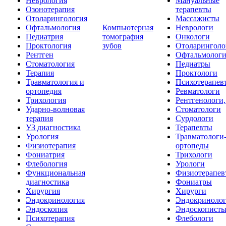
Неврология
Мануальные
Озонотерапия
терапевты
Отоларингология
Массажисты
Офтальмология
Компьютерная
Неврологи
Педиатрия
томография
Онкологи
Проктология
зубов
Отоларинголо
Рентген
Офтальмолог
Стоматология
Педиатры
Терапия
Проктологи
Травматология и
Психотерапев
ортопедия
Ревматологи
Трихология
Рентгенологи
Ударно-волновая
Стоматологи
терапия
Сурдологи
УЗ диагностика
Терапевты
Урология
Травматологи
Физиотерапия
ортопеды
Фониатрия
Трихологи
Флебология
Урологи
Функциональная
Физиотерапев
диагностика
Фониатры
Хирургия
Хирурги
Эндокринология
Эндокриноло
Эндоскопия
Эндоскопист
Психотерапия
Флебологи