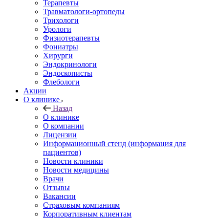
Терапевты
Травматологи-ортопеды
Трихологи
Урологи
Физиотерапевты
Фониатры
Хирурги
Эндокринологи
Эндоскописты
Флебологи
Акции
О клинике
Назад
О клинике
О компании
Лицензии
Информационный стенд (информация для
пациентов)
Новости клиники
Новости медицины
Врачи
Отзывы
Вакансии
Страховым компаниям
Корпоративным клиентам