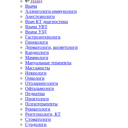
Назад
Врачи
Аллергологи-иммунологи
Анестезиологи
Врач КТ диагностики
Врачи УВТ
Врачи УЗД
Гастроэнтерологи
Гинекологи
Дерматологи, косметологи
Кардиологи
Маммологи
Мануальные терапевты
Массажисты
Неврологи
Онкологи
Отоларингологи
Офтальмологи
Педиатры
Проктологи
Психотерапевты
Ревматологи
Рентгенологи, КТ
Стоматологи
Сурдологи