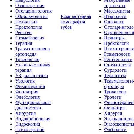
Неврология
Мануальные
Озонотерапия
терапевты
Отоларингология
Массажисты
Офтальмология
Компьютерная
Неврологи
Педиатрия
томография
Онкологи
Проктология
зубов
Отоларинголо
Рентген
Офтальмолог
Стоматология
Педиатры
Терапия
Проктологи
Травматология и
Психотерапев
ортопедия
Ревматологи
Трихология
Рентгенологи
Ударно-волновая
Стоматологи
терапия
Сурдологи
УЗ диагностика
Терапевты
Урология
Травматологи
Физиотерапия
ортопеды
Фониатрия
Трихологи
Флебология
Урологи
Функциональная
Физиотерапев
диагностика
Фониатры
Хирургия
Хирурги
Эндокринология
Эндокриноло
Эндоскопия
Эндоскопист
Психотерапия
Флебологи