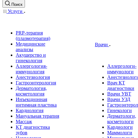
Поиск
Услуги
PRP-терапия
(плазмотерапия)
Медицинские
Врачи
анализы
Акушерство и
гинекология
Аллергология-
Аллергологи-
иммунология
иммунологи
Анестезиология
Анестезиолог
Гастроэнтерология
Врач КТ
Дерматология,
диагностики
косметология
Врачи УВТ
Инъекционная
Врачи УЗД
интимная пластика
Гастроэнтеро
Кардиология
Гинекологи
Мануальная терапия
Дерматологи,
Массаж
косметологи
КТ диагностика
Кардиологи
зубов
Маммологи