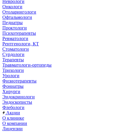
Неврологи
Онкологи
Отоларингологи
Офтальмологи
Педиатры
Проктологи
Психотерапевты
Ревматологи
Рентгенологи, КТ
Стоматологи
Сурдологи
Терапевты
Травматологи-ортопеды
Трихологи
Урологи
Физиотерапевты
Фониатры
Хирурги
Эндокринологи
Эндоскописты
Флебологи
Акции
О клинике
О компании
Лицензии