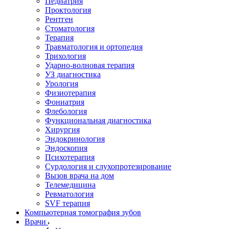
Педиатрия
Проктология
Рентген
Стоматология
Терапия
Травматология и ортопедия
Трихология
Ударно-волновая терапия
УЗ диагностика
Урология
Физиотерапия
Фониатрия
Флебология
Функциональная диагностика
Хирургия
Эндокринология
Эндоскопия
Психотерапия
Сурдология и слухопротезирование
Вызов врача на дом
Телемедицина
Ревматология
SVF терапия
Компьютерная томография зубов
Врачи