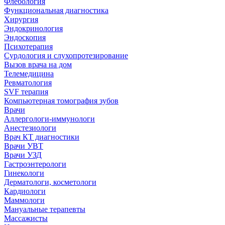
Флебология
Функциональная диагностика
Хирургия
Эндокринология
Эндоскопия
Психотерапия
Сурдология и слухопротезирование
Вызов врача на дом
Телемедицина
Ревматология
SVF терапия
Компьютерная томография зубов
Врачи
Аллергологи-иммунологи
Анестезиологи
Врач КТ диагностики
Врачи УВТ
Врачи УЗД
Гастроэнтерологи
Гинекологи
Дерматологи, косметологи
Кардиологи
Маммологи
Мануальные терапевты
Массажисты