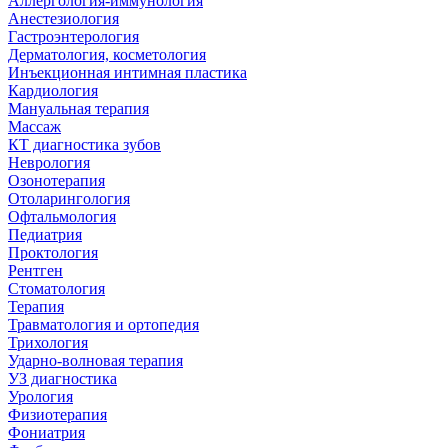
Аллергология-иммунология
Анестезиология
Гастроэнтерология
Дерматология, косметология
Инъекционная интимная пластика
Кардиология
Мануальная терапия
Массаж
КТ диагностика зубов
Неврология
Озонотерапия
Отоларингология
Офтальмология
Педиатрия
Проктология
Рентген
Стоматология
Терапия
Травматология и ортопедия
Трихология
Ударно-волновая терапия
УЗ диагностика
Урология
Физиотерапия
Фониатрия