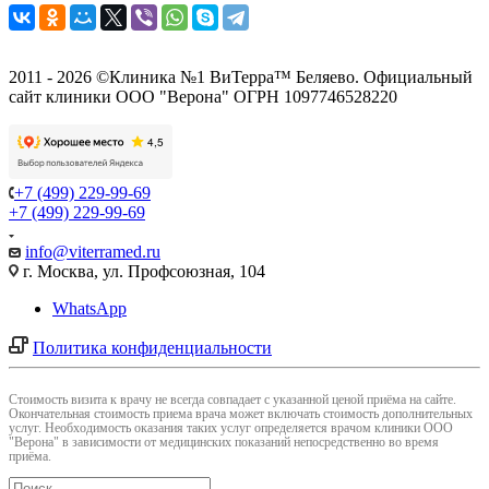
2011 - 2026 ©Клиника №1 ВиТерра™ Беляево. Официальный
сайт клиники ООО "Верона" ОГРН 1097746528220
+7 (499) 229-99-69
+7 (499) 229-99-69
info@viterramed.ru
г. Москва, ул. Профсоюзная, 104
WhatsApp
Политика конфиденциальности
Cтоимость визита к врачу не всегда совпадает с указанной ценой приёма на сайте.
Окончательная стоимость приема врача может включать стоимость дополнительных
услуг. Необходимость оказания таких услуг определяется врачом клиники ООО
"Верона" в зависимости от медицинских показаний непосредственно во время
приёма.