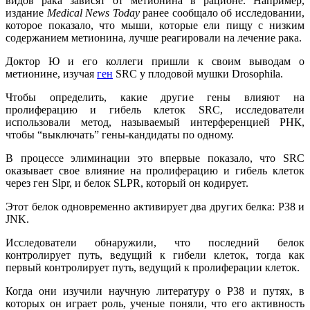
видов рака зависят от метионина в рационе. Например,
издание
Medical News Today
ранее сообщало об исследовании,
которое показало, что мыши, которые ели пищу с низким
содержанием метионина, лучше реагировали на лечение рака.
Доктор Ю и его коллеги пришли к своим выводам о
метионине, изучая
ген
SRC у плодовой мушки Drosophila.
Чтобы определить, какие другие гены влияют на
пролиферацию и гибель клеток SRC, исследователи
использовали метод, называемый интерференцией РНК,
чтобы “выключать” гены-кандидаты по одному.
В процессе элиминации это впервые показало, что SRC
оказывает свое влияние на пролиферацию и гибель клеток
через ген Slpr, и белок SLPR, который он кодирует.
Этот белок одновременно активирует два других белка: P38 и
JNK.
Исследователи обнаружили, что последний белок
контролирует путь, ведущий к гибели клеток, тогда как
первый контролирует путь, ведущий к пролиферации клеток.
Когда они изучили научную литературу о P38 и путях, в
которых он играет роль, ученые поняли, что его активность